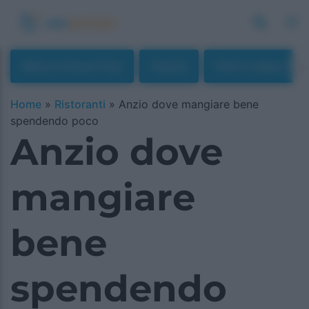
Menù A Prezzi Fissi
Osterie
Piatti A Base Di 
Home
»
Ristoranti
»
Anzio dove mangiare bene
spendendo poco
Anzio dove
mangiare
bene
spendendo