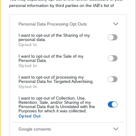
care d’Europa: la classifica 2026 fa
personal information by third parties on the IAB’s list of
discutere
downstream participants.
Personal Data Processing Opt Outs
Rientro dalla Spagna, attenzione ai
This information may also be disclosed by us to third parties
on the IAB’s List of Downstream Participants that may further
controlli: cosa cambia negli aeroporti
I want to opt-out of the Sharing of my
disclose it to other third parties.
personal data.
italiani
Opted In
Please note that this website/app uses one or more Google
services and may gather and store information including but
Meteo weekend 7-9 agosto: il
I want to opt-out of the Sale of my
Personal Data.
not limited to your visit or usage behaviour. You may click to
secondo di agosto porta grosse novità
Opted In
grant or deny consent to Google and its third-party tags to
per chi andrà in montagna
use your data for below specified purposes in below Google
I want to opt-out of processing my
consent section.
Personal Data for Targeted Advertising.
Opted In
I want to opt-out of Collection, Use,
Retention, Sale, and/or Sharing of my
Personal Data that Is Unrelated with the
Purposes for which it was collected.
Opted Out
CHI
Google consents
REDAZIONE
CONTATTI