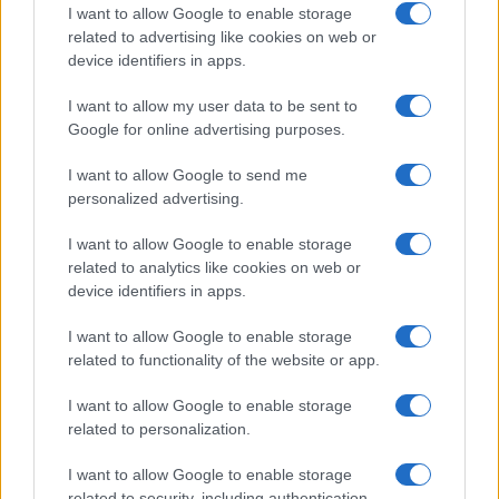
I want to allow Google to enable storage
SIAMO
related to advertising like cookies on web or
PARTNERSHIP E
device identifiers in apps.
ACCREDITAMENTI
I want to allow my user data to be sent to
Google for online advertising purposes.
I want to allow Google to send me
personalized advertising.
I want to allow Google to enable storage
related to analytics like cookies on web or
© 2026 - VOLOSCONTATO CONSIGLI E DIARI DI VIAGGIO - P.IVA
04827280654 – TESTATA REGISTRATA AL TRIBUNALE DI NOCERA
device identifiers in apps.
INFERIORE N. 3/2026 – REG. N. 1894/2026 ISCRIZIONE AL ROC N.
35792 – ISCRITTA ALL’ANSO (ASSOCIAZIONE NAZIONALE STAMPA
I want to allow Google to enable storage
ONLINE)
related to functionality of the website or app.
PRIVACY E NOTIFICHE
I want to allow Google to enable storage
related to personalization.
PREFERENZE PRIVACY
I want to allow Google to enable storage
related to security, including authentication