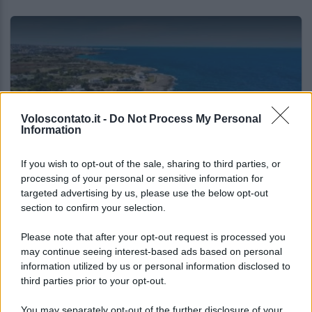
Voloscontato.it -
Do Not Process My Personal
Information
If you wish to opt-out of the sale, sharing to third parties, or
RISTORANTI
processing of your personal or sensitive information for
targeted advertising by us, please use the below opt-out
Monopoli dove mangiare bene spendendo
section to confirm your selection.
poco
Please note that after your opt-out request is processed you
may continue seeing interest-based ads based on personal
Lo sapevi che...
information utilized by us or personal information disclosed to
third parties prior to your opt-out.
Mai così tante città italiane tra le più
You may separately opt-out of the further disclosure of your