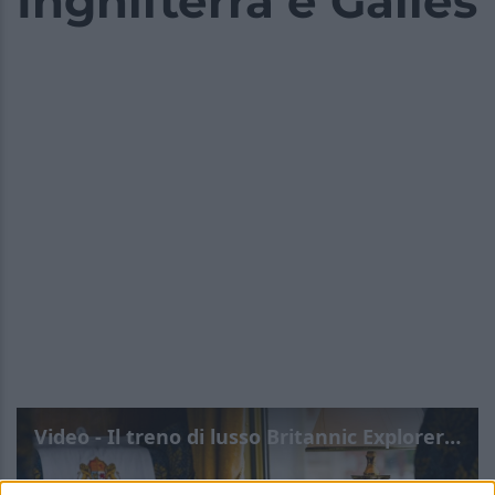
Inghilterra e Galles
Video - Il treno di lusso Britannic Explorer: esperienza unica tra le bellezze di Inghilterra e Galles