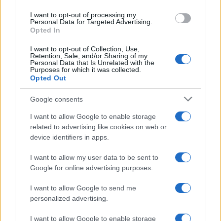
discutere
use your data for below specified purposes in below Google
I want to opt-out of processing my
consent section.
Personal Data for Targeted Advertising.
Rientro dalla Spagna, attenzione ai
Opted In
controlli: cosa cambia negli aeroporti
I want to opt-out of Collection, Use,
italiani
Retention, Sale, and/or Sharing of my
Personal Data that Is Unrelated with the
Purposes for which it was collected.
Meteo weekend 7-9 agosto: il
Opted Out
secondo di agosto porta grosse novità
Google consents
per chi andrà in montagna
I want to allow Google to enable storage
related to advertising like cookies on web or
device identifiers in apps.
I want to allow my user data to be sent to
Google for online advertising purposes.
I want to allow Google to send me
CHI
personalized advertising.
REDAZIONE
CONTATTI
SIAMO
I want to allow Google to enable storage