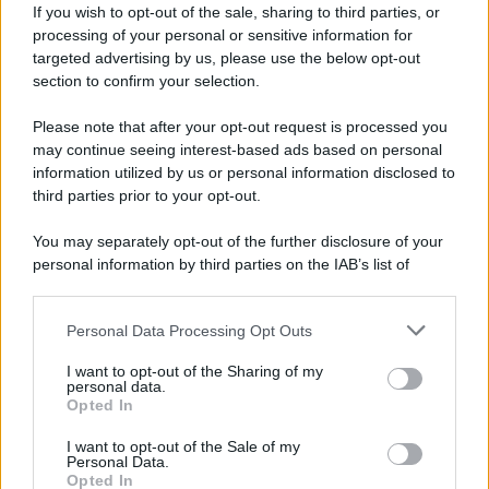
If you wish to opt-out of the sale, sharing to third parties, or
processing of your personal or sensitive information for
targeted advertising by us, please use the below opt-out
section to confirm your selection.
Please note that after your opt-out request is processed you
may continue seeing interest-based ads based on personal
information utilized by us or personal information disclosed to
third parties prior to your opt-out.
You may separately opt-out of the further disclosure of your
GUIDE PER VIAGGIATORI
personal information by third parties on the IAB’s list of
Il caldo non arriva ovunque: queste
downstream participants.
destinazioni sorprendono per il clima estivo
Personal Data Processing Opt Outs
This information may also be disclosed by us to third parties
on the IAB’s List of Downstream Participants that may further
I want to opt-out of the Sharing of my
disclose it to other third parties.
Lo sapevi che...
personal data.
Opted In
Please note that this website/app uses one or more Google
Mai così tante città italiane tra le più
services and may gather and store information including but
I want to opt-out of the Sale of my
Personal Data.
not limited to your visit or usage behaviour. You may click to
care d’Europa: la classifica 2026 fa
Opted In
grant or deny consent to Google and its third-party tags to