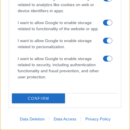
related to analytics like cookies on web or
PARTNERSHIP E
ACCREDITAMENTI
device identifiers in apps.
I want to allow Google to enable storage
related to functionality of the website or app.
I want to allow Google to enable storage
related to personalization.
I want to allow Google to enable storage
© 2026 - VOLOSCONTATO CONSIGLI E DIARI DI VIAGGIO - P.IVA
related to security, including authentication
04827280654 – TESTATA REGISTRATA AL TRIBUNALE DI NOCERA
functionality and fraud prevention, and other
INFERIORE N. 3/2026 – REG. N. 1894/2026 ISCRIZIONE AL ROC N.
35792 – ISCRITTA ALL’ANSO (ASSOCIAZIONE NAZIONALE STAMPA
user protection.
ONLINE)
PRIVACY E NOTIFICHE
CONFIRM
PREFERENZE PRIVACY
Data Deletion
Data Access
Privacy Policy
MAPPA DEL SITO