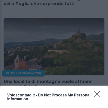
della Puglia che sorprende tutti
GUIDE PER VIAGGIATORI
Una località di montagna vuole attirare
nomadi digitali con case e spazi di co-
working
Voloscontato.it -
Do Not Process My Personal
Information