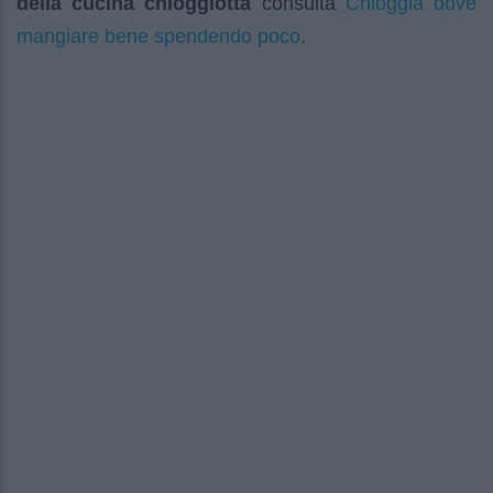
Chioggia dove
della cucina chioggiotta
consulta
mangiare bene spendendo poco
.