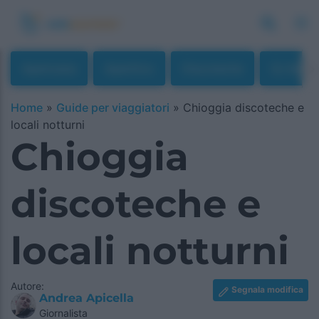
Apericena
Aperitivo
Discoteche
Dj Set
Home
»
Guide per viaggiatori
»
Chioggia discoteche e
locali notturni
Chioggia
discoteche e
locali notturni
Autore:
Segnala modifica
Andrea Apicella
Giornalista