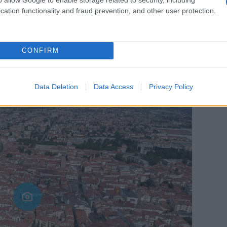
cation functionality and fraud prevention, and other user protection.
o sulle rive del Brenta
CONFIRM
Data Deletion
Data Access
Privacy Policy