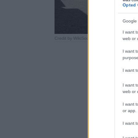
Opted 
Google 
I want t
Credit by WikiSource by Wikipedia
web or d
I want t
purpose
I want 
I want t
web or d
I want t
or app.
I want t
I want t