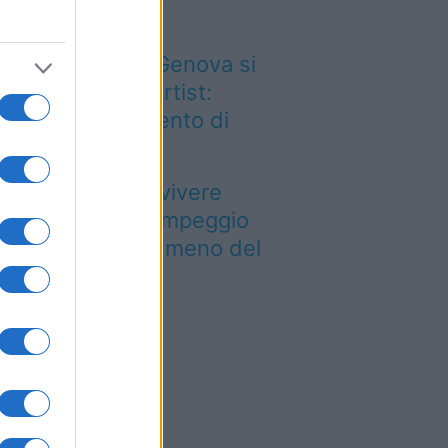
esta città
 Porto Antico di Genova si
empie di tattoo artist:
rna il grande evento di
ettembre
Paesi dove puoi vivere
a vacanza in campeggio
pendendo molto meno del
evisto