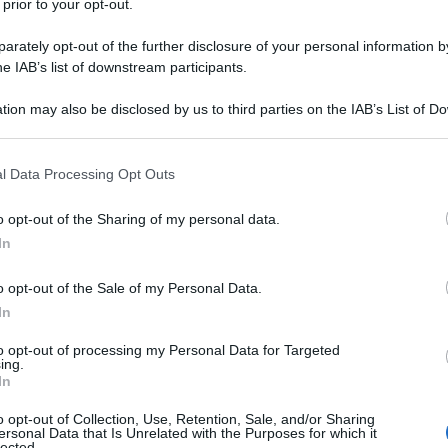
 prior to your opt-out.
rately opt-out of the further disclosure of your personal information by
he IAB’s list of downstream participants.
tion may also be disclosed by us to third parties on the IAB’s List of 
 that may further disclose it to other third parties.
 that this website/app uses one or more Google services and may gath
ITAL
l Data Processing Opt Outs
including but not limited to your visit or usage behaviour. You may click 
Sem
 to Google and its third-party tags to use your data for below specifi
o opt-out of the Sharing of my personal data.
que
ogle consent section.
In
una
spe
o opt-out of the Sale of my Personal Data.
In
L
to opt-out of processing my Personal Data for Targeted
ing.
No
In
il
o opt-out of Collection, Use, Retention, Sale, and/or Sharing
ersonal Data that Is Unrelated with the Purposes for which it
de
lected.