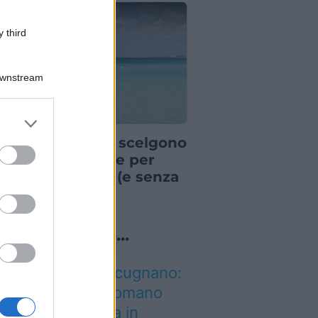
 third
Downstream
er and store
IA
to grant or
pre più italiani scelgono
ed purposes
sta destinazione per
 vacanza breve (e senza
ndere troppo)
o sapevi che...
n è quello di Arcugnano:
 vero anfiteatro romano
l Veneto si trova in