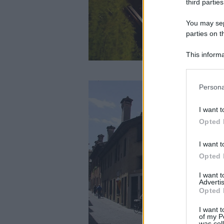
third parties
You may sepa
parties on t
This informa
Participants
Please note
Persona
information 
deny consent
I want t
in below Go
Opted 
I want t
Opted 
I want 
Advertis
Opted 
I want t
of my P
was col