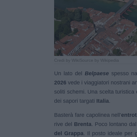
Credi by WikiSource by Wikipedia
Un lato del
Belpaese
spesso na
2026
vede i viaggiatori nostrani an
soliti schemi. Una scelta turistica
dei sapori targati
Italia
.
Basterà fare capolinea nell’
entro
rive del
Brenta
. Poco lontano dal 
del Grappa
. Il posto ideale per 