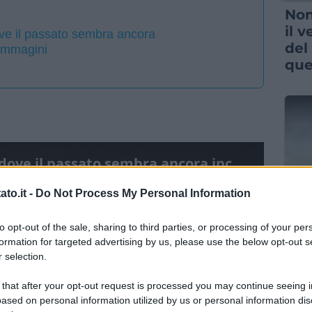
Non
il 
ove il passato sembra ancora
del
 immagini
que
Esiste un museo italiano dove il passato sembra ancora incredibilmente vivo
to.it -
Do Not Process My Personal Information
ITAL
to opt-out of the sale, sharing to third parties, or processing of your per
Un 
formation for targeted advertising by us, please use the below opt-out s
eur
 selection.
Eol
par
 that after your opt-out request is processed you may continue seeing i
ased on personal information utilized by us or personal information dis