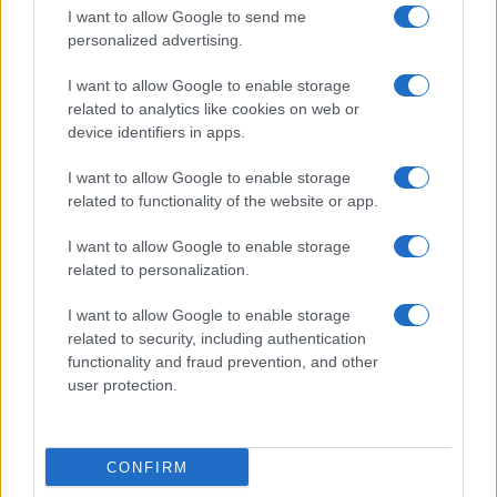
I want to allow Google to send me
personalized advertising.
I want to allow Google to enable storage
related to analytics like cookies on web or
© 2026 - VOLOSCONTATO CONSIGLI E DIARI DI VIAGGIO - P.IVA
04827280654 – TESTATA REGISTRATA AL TRIBUNALE DI NOCERA
device identifiers in apps.
INFERIORE N. 3/2026 – REG. N. 1894/2026 ISCRIZIONE AL ROC N.
35792 – ISCRITTA ALL’ANSO (ASSOCIAZIONE NAZIONALE STAMPA
I want to allow Google to enable storage
ONLINE)
related to functionality of the website or app.
PRIVACY E NOTIFICHE
I want to allow Google to enable storage
related to personalization.
PREFERENZE PRIVACY
I want to allow Google to enable storage
related to security, including authentication
MAPPA DEL SITO
functionality and fraud prevention, and other
user protection.
CONFIRM