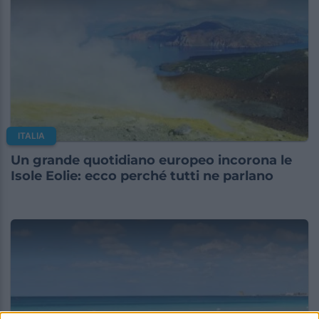
ITALIA
Un grande quotidiano europeo incorona le
Isole Eolie: ecco perché tutti ne parlano