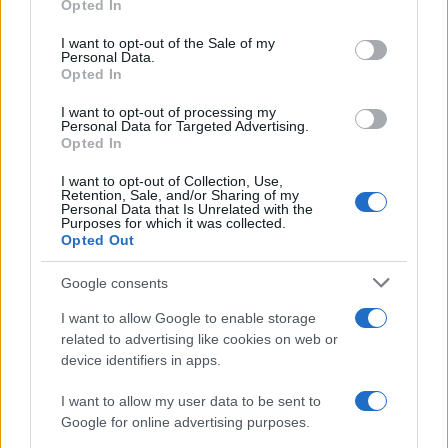
Opted In
Please note that this website/app uses one or more Google
services and may gather and store information including but
Non è quello di Arcugnano: il vero
I want to opt-out of the Sale of my
Personal Data.
not limited to your visit or usage behaviour. You may click to
anfiteatro romano del Veneto si trova
Opted In
grant or deny consent to Google and its third-party tags to
in questa città
use your data for below specified purposes in below Google
I want to opt-out of processing my
consent section.
Personal Data for Targeted Advertising.
Opted In
I want to opt-out of Collection, Use,
Retention, Sale, and/or Sharing of my
Personal Data that Is Unrelated with the
Purposes for which it was collected.
Opted Out
CHI
Google consents
REDAZIONE
CONTATTI
I want to allow Google to enable storage
SIAMO
related to advertising like cookies on web or
PARTNERSHIP E
device identifiers in apps.
ACCREDITAMENTI
I want to allow my user data to be sent to
Google for online advertising purposes.