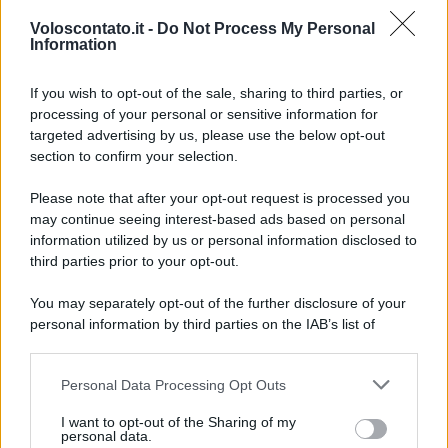
Voloscontato.it -
Do Not Process My Personal
Information
ITALIA
If you wish to opt-out of the sale, sharing to third parties, or
processing of your personal or sensitive information for
Sempre più italiani scelgono questa
targeted advertising by us, please use the below opt-out
destinazione per una vacanza breve (e senza
section to confirm your selection.
spendere troppo)
Please note that after your opt-out request is processed you
may continue seeing interest-based ads based on personal
Lo sapevi che...
information utilized by us or personal information disclosed to
third parties prior to your opt-out.
È stato eletto il sentiero più bello del
You may separately opt-out of the further disclosure of your
Regno Unito: il paesaggio lascia senza
personal information by third parties on the IAB’s list of
fiato
downstream participants.
Personal Data Processing Opt Outs
Non solo Scala dei Turchi: c’è un’altra
This information may also be disclosed by us to third parties
on the IAB’s List of Downstream Participants that may further
meraviglia che conquista al primo
I want to opt-out of the Sharing of my
disclose it to other third parties.
personal data.
sguardo