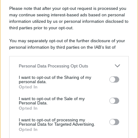
Sempre più italiani scelgono questa
Please note that after your opt-out request is processed you
may continue seeing interest-based ads based on personal
destinazione per una vacanza breve (e senza
information utilized by us or personal information disclosed to
spendere troppo)
third parties prior to your opt-out.
You may separately opt-out of the further disclosure of your
Lo sapevi che...
personal information by third parties on the IAB’s list of
downstream participants.
Non è quello di Arcugnano: il vero
Personal Data Processing Opt Outs
This information may also be disclosed by us to third parties
anfiteatro romano del Veneto si trova
on the IAB’s List of Downstream Participants that may further
I want to opt-out of the Sharing of my
in questa città
disclose it to other third parties.
personal data.
Opted In
Please note that this website/app uses one or more Google
Il Porto Antico di Genova si riempie di
services and may gather and store information including but
I want to opt-out of the Sale of my
tattoo artist: torna il grande evento di
Personal Data.
not limited to your visit or usage behaviour. You may click to
Opted In
settembre
grant or deny consent to Google and its third-party tags to
use your data for below specified purposes in below Google
I want to opt-out of processing my
I Paesi dove puoi vivere una vacanza
consent section.
Personal Data for Targeted Advertising.
Opted In
in campeggio spendendo molto meno