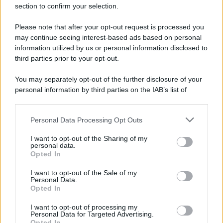
section to confirm your selection.
NEWS
Please note that after your opt-out request is processed you
may continue seeing interest-based ads based on personal
La notte di San Lorenzo quest’anno
information utilized by us or personal information disclosed to
potrebbe sorprendere più del previsto
third parties prior to your opt-out.
You may separately opt-out of the further disclosure of your
Lo sapevi che...
personal information by third parties on the IAB’s list of
downstream participants.
Il piccolo gioiello del Garda che
Personal Data Processing Opt Outs
This information may also be disclosed by us to third parties
conquista con un lago davvero
on the IAB’s List of Downstream Participants that may further
I want to opt-out of the Sharing of my
speciale
disclose it to other third parties.
personal data.
Opted In
Please note that this website/app uses one or more Google
Il cammino italiano che tutti possono
services and may gather and store information including but
I want to opt-out of the Sale of my
fare in un giorno conquista sempre più
Personal Data.
not limited to your visit or usage behaviour. You may click to
Opted In
viaggiatori
grant or deny consent to Google and its third-party tags to
use your data for below specified purposes in below Google
I want to opt-out of processing my
Il 12 agosto il cielo cambierà volto:
consent section.
Personal Data for Targeted Advertising.
Opted In