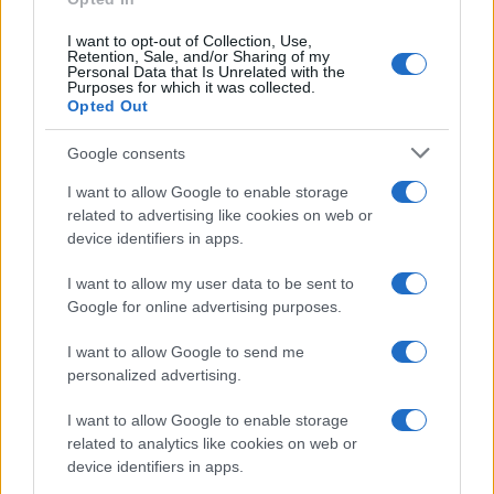
l’eclissi che mancava dal 1999 sarà
visibile dall’Italia
I want to opt-out of Collection, Use,
Retention, Sale, and/or Sharing of my
Personal Data that Is Unrelated with the
Purposes for which it was collected.
Opted Out
Google consents
I want to allow Google to enable storage
related to advertising like cookies on web or
CHI
device identifiers in apps.
REDAZIONE
CONTATTI
SIAMO
I want to allow my user data to be sent to
Google for online advertising purposes.
PARTNERSHIP E
ACCREDITAMENTI
I want to allow Google to send me
personalized advertising.
I want to allow Google to enable storage
related to analytics like cookies on web or
device identifiers in apps.