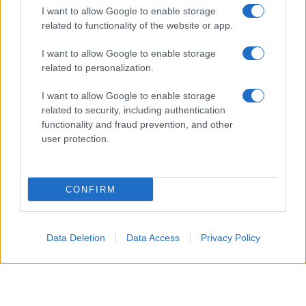
I want to allow Google to enable storage
related to functionality of the website or app.
© 2026 - VOLOSCONTATO CONSIGLI E DIARI DI VIAGGIO - P.IVA
04827280654 – TESTATA REGISTRATA AL TRIBUNALE DI NOCERA
INFERIORE N. 3/2026 – REG. N. 1894/2026 ISCRIZIONE AL ROC N.
I want to allow Google to enable storage
35792 – ISCRITTA ALL’ANSO (ASSOCIAZIONE NAZIONALE STAMPA
related to personalization.
ONLINE)
I want to allow Google to enable storage
PRIVACY E NOTIFICHE
related to security, including authentication
functionality and fraud prevention, and other
PREFERENZE PRIVACY
user protection.
MAPPA DEL SITO
CONFIRM
Data Deletion
Data Access
Privacy Policy