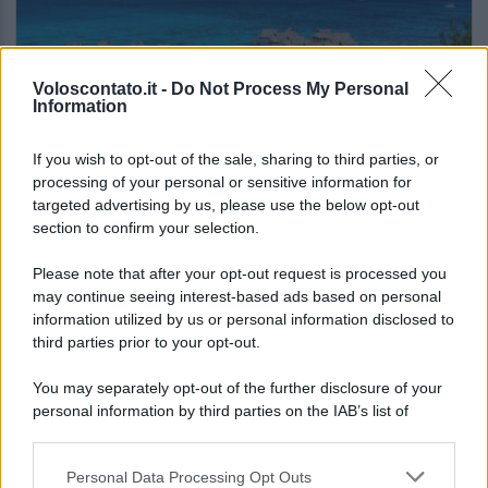
Voloscontato.it -
Do Not Process My Personal
Information
If you wish to opt-out of the sale, sharing to third parties, or
NOTIZIE DAL MONDO
processing of your personal or sensitive information for
targeted advertising by us, please use the below opt-out
Se il budget non è un problema, queste sono
section to confirm your selection.
le mete di lusso che fanno sognare nel 2026
Please note that after your opt-out request is processed you
may continue seeing interest-based ads based on personal
Lo sapevi che...
information utilized by us or personal information disclosed to
third parties prior to your opt-out.
Il piccolo gioiello del Garda che
You may separately opt-out of the further disclosure of your
conquista con un lago davvero
personal information by third parties on the IAB’s list of
speciale
downstream participants.
Personal Data Processing Opt Outs
Il cammino italiano che tutti possono
This information may also be disclosed by us to third parties