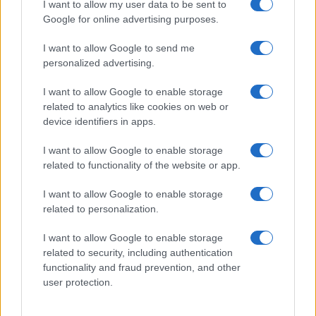
I want to allow my user data to be sent to
Google for online advertising purposes.
I want to allow Google to send me
personalized advertising.
I want to allow Google to enable storage
related to analytics like cookies on web or
© 2026 - VOLOSCONTATO CONSIGLI E DIARI DI VIAGGIO - P.IVA
04827280654 – TESTATA REGISTRATA AL TRIBUNALE DI NOCERA
device identifiers in apps.
INFERIORE N. 3/2026 – REG. N. 1894/2026 ISCRIZIONE AL ROC N.
35792 – ISCRITTA ALL’ANSO (ASSOCIAZIONE NAZIONALE STAMPA
I want to allow Google to enable storage
ONLINE)
related to functionality of the website or app.
PRIVACY E NOTIFICHE
I want to allow Google to enable storage
related to personalization.
PREFERENZE PRIVACY
I want to allow Google to enable storage
related to security, including authentication
MAPPA DEL SITO
functionality and fraud prevention, and other
user protection.