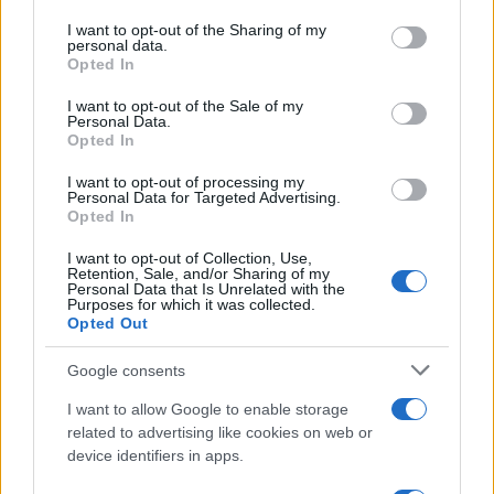
on the IAB’s List of Downstream Participants that may further
fare in un giorno conquista sempre più
I want to opt-out of the Sharing of my
disclose it to other third parties.
personal data.
viaggiatori
Opted In
Please note that this website/app uses one or more Google
services and may gather and store information including but
Il 12 agosto il cielo cambierà volto:
I want to opt-out of the Sale of my
Personal Data.
not limited to your visit or usage behaviour. You may click to
l’eclissi che mancava dal 1999 sarà
Opted In
grant or deny consent to Google and its third-party tags to
visibile dall’Italia
use your data for below specified purposes in below Google
I want to opt-out of processing my
consent section.
Personal Data for Targeted Advertising.
Opted In
I want to opt-out of Collection, Use,
Retention, Sale, and/or Sharing of my
Personal Data that Is Unrelated with the
Purposes for which it was collected.
Opted Out
CHI
Google consents
REDAZIONE
CONTATTI
I want to allow Google to enable storage
SIAMO
related to advertising like cookies on web or
PARTNERSHIP E
device identifiers in apps.
ACCREDITAMENTI