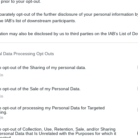
 prior to your opt-out.
rately opt-out of the further disclosure of your personal information by
he IAB’s list of downstream participants.
RIS
eto
Mon
tion may also be disclosed by us to third parties on the IAB’s List of 
ben
 that may further disclose it to other third parties.
reto
 that this website/app uses one or more Google services and may gath
l Data Processing Opt Outs
L
including but not limited to your visit or usage behaviour. You may click 
reto
 to Google and its third-party tags to use your data for below specifi
o opt-out of the Sharing of my personal data.
ogle consent section.
An
In
ce Rovereto
Vi
o opt-out of the Sale of my Personal Data.
2
reto
In
Ca
to opt-out of processing my Personal Data for Targeted
te
ing.
In
in
eto
o opt-out of Collection, Use, Retention, Sale, and/or Sharing
m
ersonal Data that Is Unrelated with the Purposes for which it
to
lected.