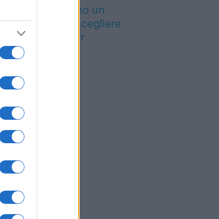
esto tutti avranno un
tivo in più per scegliere
Italia: cosa sta per
ccadere