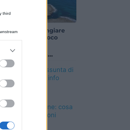
 third
TORANTI
opoli dove mangiare
Downstream
e spendendo poco
er and store
o sapevi che...
to grant or
ed purposes
tica Fiera dell’Assunta di
conovo: tutte le info
026
ldo intenso, poi
mporali e grandine: cosa
dicano le previsioni
eteo per Agosto