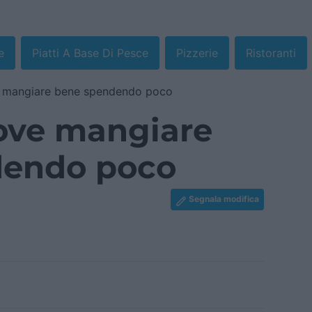
e
Piatti A Base Di Pesce
Pizzerie
Ristoranti
 mangiare bene spendendo poco
ove mangiare
dendo poco
Segnala modifica