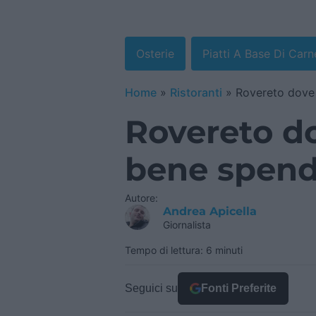
Osterie
Piatti A Base Di Carn
Home
»
Ristoranti
»
Rovereto dove
Rovereto d
bene spen
Autore:
Andrea Apicella
Giornalista
Tempo di lettura: 6 minuti
Seguici su
Fonti Preferite