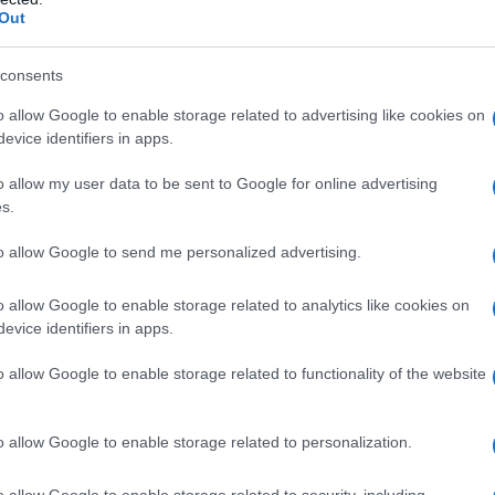
Pr
Out
mo
 Rovereto
consents
l’
a
o allow Google to enable storage related to advertising like cookies on
evice identifiers in apps.
vedere
o allow my user data to be sent to Google for online advertising
s.
o
to allow Google to send me personalized advertising.
o allow Google to enable storage related to analytics like cookies on
evice identifiers in apps.
reto
o allow Google to enable storage related to functionality of the website
intraprendere un percorso enogastronomico che
o allow Google to enable storage related to personalization.
llagrina
e del
Trentino Alto Adige
.
o allow Google to enable storage related to security, including