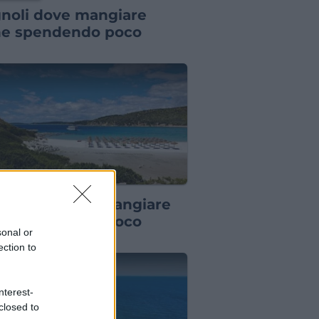
noli dove mangiare
e spendendo poco
TORANTI
lasimius dove mangiare
e spendendo poco
sonal or
ection to
nterest-
closed to