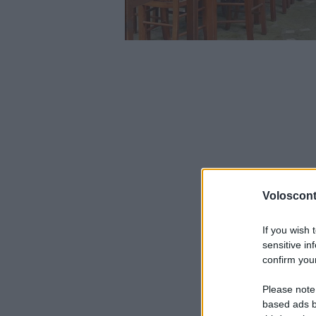
Volosconta
If you wish 
sensitive in
confirm your
Please note
based ads b