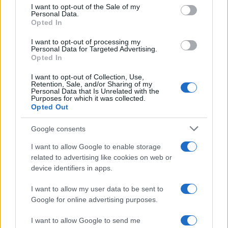
services and may gather and store information including but
Il cammino italiano che tutti possono
I want to opt-out of the Sale of my
Personal Data.
not limited to your visit or usage behaviour. You may click to
fare in un giorno conquista sempre più
Opted In
grant or deny consent to Google and its third-party tags to
viaggiatori
use your data for below specified purposes in below Google
I want to opt-out of processing my
consent section.
Personal Data for Targeted Advertising.
Opted In
I want to opt-out of Collection, Use,
Retention, Sale, and/or Sharing of my
Personal Data that Is Unrelated with the
Purposes for which it was collected.
Opted Out
CHI
Google consents
REDAZIONE
CONTATTI
I want to allow Google to enable storage
SIAMO
related to advertising like cookies on web or
PARTNERSHIP E
device identifiers in apps.
ACCREDITAMENTI
I want to allow my user data to be sent to
Google for online advertising purposes.
I want to allow Google to send me