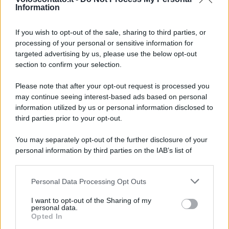
Information
If you wish to opt-out of the sale, sharing to third parties, or
SAGRE ED EVENTI
processing of your personal or sensitive information for
targeted advertising by us, please use the below opt-out
Palio Marinaro dell’Argentario 2026: tutte le
section to confirm your selection.
news!
Please note that after your opt-out request is processed you
may continue seeing interest-based ads based on personal
Lo sapevi che...
information utilized by us or personal information disclosed to
third parties prior to your opt-out.
Ci sono luoghi che a Ferragosto
You may separately opt-out of the further disclosure of your
diventano ancora più belli perché
personal information by third parties on the IAB’s list of
nessuno li prende d’assalto
downstream participants.
Personal Data Processing Opt Outs
Il piccolo gioiello del Garda che
This information may also be disclosed by us to third parties
on the IAB’s List of Downstream Participants that may further
conquista con un lago davvero
I want to opt-out of the Sharing of my
disclose it to other third parties.
personal data.
speciale
Opted In
Please note that this website/app uses one or more Google