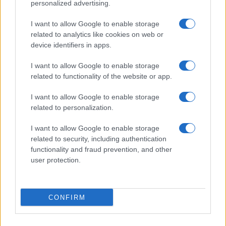
personalized advertising.
I want to allow Google to enable storage
related to analytics like cookies on web or
© 2026 - VOLOSCONTATO CONSIGLI E DIARI DI VIAGGIO - P.IVA
04827280654 – TESTATA REGISTRATA AL TRIBUNALE DI NOCERA
device identifiers in apps.
INFERIORE N. 3/2026 – REG. N. 1894/2026 ISCRIZIONE AL ROC N.
35792 – ISCRITTA ALL’ANSO (ASSOCIAZIONE NAZIONALE STAMPA
I want to allow Google to enable storage
ONLINE)
related to functionality of the website or app.
PRIVACY E NOTIFICHE
I want to allow Google to enable storage
related to personalization.
PREFERENZE PRIVACY
I want to allow Google to enable storage
related to security, including authentication
MAPPA DEL SITO
functionality and fraud prevention, and other
user protection.
CONFIRM