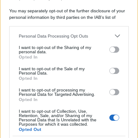
You may separately opt-out of the further disclosure of your
Lo sapevi che...
personal information by third parties on the IAB’s list of
downstream participants.
Sagre ed eventi del weekend 7-8-9
Personal Data Processing Opt Outs
This information may also be disclosed by us to third parties
agosto 2026
on the IAB’s List of Downstream Participants that may further
I want to opt-out of the Sharing of my
disclose it to other third parties.
personal data.
La notte di San Lorenzo quest’anno
Opted In
Please note that this website/app uses one or more Google
potrebbe sorprendere più del previsto
services and may gather and store information including but
I want to opt-out of the Sale of my
Personal Data.
not limited to your visit or usage behaviour. You may click to
Palio Marinaro dell’Argentario 2026:
Opted In
grant or deny consent to Google and its third-party tags to
tutte le news!
use your data for below specified purposes in below Google
I want to opt-out of processing my
consent section.
Personal Data for Targeted Advertising.
Opted In
I want to opt-out of Collection, Use,
Retention, Sale, and/or Sharing of my
Personal Data that Is Unrelated with the
Purposes for which it was collected.
Opted Out