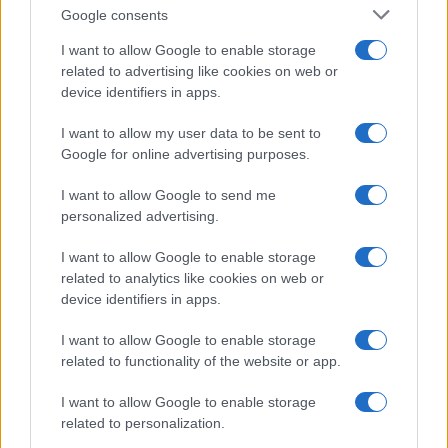
CHI
Google consents
REDAZIONE
CONTATTI
I want to allow Google to enable storage
SIAMO
related to advertising like cookies on web or
PARTNERSHIP E
device identifiers in apps.
ACCREDITAMENTI
I want to allow my user data to be sent to
Google for online advertising purposes.
I want to allow Google to send me
personalized advertising.
I want to allow Google to enable storage
related to analytics like cookies on web or
© 2026 - VOLOSCONTATO CONSIGLI E DIARI DI VIAGGIO - P.IVA
04827280654 – TESTATA REGISTRATA AL TRIBUNALE DI NOCERA
device identifiers in apps.
INFERIORE N. 3/2026 – REG. N. 1894/2026 ISCRIZIONE AL ROC N.
35792 – ISCRITTA ALL’ANSO (ASSOCIAZIONE NAZIONALE STAMPA
I want to allow Google to enable storage
ONLINE)
related to functionality of the website or app.
PRIVACY E NOTIFICHE
I want to allow Google to enable storage
related to personalization.
PREFERENZE PRIVACY