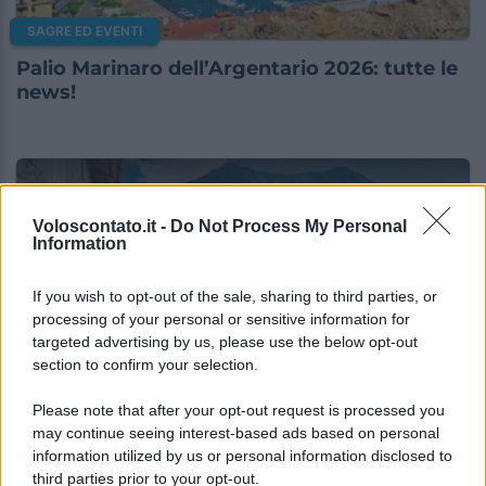
SAGRE ED EVENTI
Palio Marinaro dell’Argentario 2026: tutte le
news!
Voloscontato.it -
Do Not Process My Personal
Information
If you wish to opt-out of the sale, sharing to third parties, or
processing of your personal or sensitive information for
targeted advertising by us, please use the below opt-out
section to confirm your selection.
SAGRE ED EVENTI
Please note that after your opt-out request is processed you
may continue seeing interest-based ads based on personal
Festa del Valle d’Aosta Lard d’Arnad DOP
information utilized by us or personal information disclosed to
2026: date e dettagli
third parties prior to your opt-out.