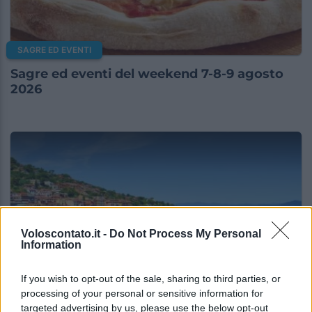
SAGRE ED EVENTI
Sagre ed eventi del weekend 7-8-9 agosto
2026
Voloscontato.it -
Do Not Process My Personal
Information
If you wish to opt-out of the sale, sharing to third parties, or
SAGRE ED EVENTI
processing of your personal or sensitive information for
targeted advertising by us, please use the below opt-out