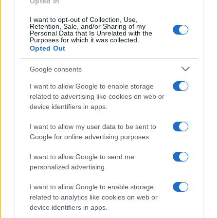
Opted In
I want to opt-out of Collection, Use,
Retention, Sale, and/or Sharing of my
Personal Data that Is Unrelated with the
Purposes for which it was collected.
Opted Out
CHI
Google consents
REDAZIONE
CONTATTI
I want to allow Google to enable storage
SIAMO
related to advertising like cookies on web or
PARTNERSHIP E
device identifiers in apps.
ACCREDITAMENTI
I want to allow my user data to be sent to
Google for online advertising purposes.
I want to allow Google to send me
personalized advertising.
I want to allow Google to enable storage
related to analytics like cookies on web or
© 2026 - VOLOSCONTATO CONSIGLI E DIARI DI VIAGGIO - P.IVA
04827280654 – TESTATA REGISTRATA AL TRIBUNALE DI NOCERA
device identifiers in apps.
INFERIORE N. 3/2026 – REG. N. 1894/2026 ISCRIZIONE AL ROC N.