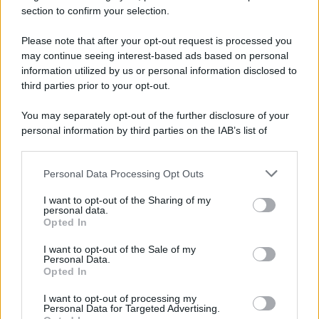
Palio Marinaro dell’Argentario 2026: tutte le
section to confirm your selection.
news!
Please note that after your opt-out request is processed you
may continue seeing interest-based ads based on personal
Lo sapevi che...
information utilized by us or personal information disclosed to
third parties prior to your opt-out.
Il 12 agosto il cielo cambierà volto:
You may separately opt-out of the further disclosure of your
l’eclissi che mancava dal 1999 sarà
personal information by third parties on the IAB’s list of
visibile dall’Italia
downstream participants.
Personal Data Processing Opt Outs
È stato eletto il sentiero più bello del
This information may also be disclosed by us to third parties
on the IAB’s List of Downstream Participants that may further
Regno Unito: il paesaggio lascia senza
I want to opt-out of the Sharing of my
disclose it to other third parties.
personal data.
fiato
Opted In
Please note that this website/app uses one or more Google
services and may gather and store information including but
Non solo Scala dei Turchi: c’è un’altra
I want to opt-out of the Sale of my
Personal Data.
not limited to your visit or usage behaviour. You may click to
meraviglia che conquista al primo
Opted In
grant or deny consent to Google and its third-party tags to
sguardo
use your data for below specified purposes in below Google
I want to opt-out of processing my
consent section.
Personal Data for Targeted Advertising.