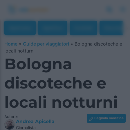
Apericena
Aperitivo
Cocktail
Discoteche
Home
»
Guide per viaggiatori
»
Bologna discoteche e
locali notturni
Bologna
discoteche e
locali notturni
Autore:
Segnala modifica
Andrea Apicella
Giornalista