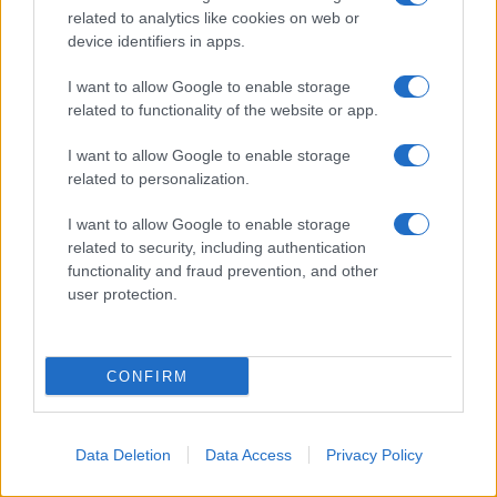
related to analytics like cookies on web or
device identifiers in apps.
Le Stanze
– Via del Borgo di San Pietro, 1 Tel
(+39) 051 228767.
I want to allow Google to enable storage
related to functionality of the website or app.
Lab16
– Via Zamboni, 16/D Tel (+39) 051
I want to allow Google to enable storage
18899835.
related to personalization.
I want to allow Google to enable storage
Caffè Zamboni
– Via Zamboni, 6 Tel (+39) 051
related to security, including authentication
273102.
functionality and fraud prevention, and other
user protection.
C’entro
– Via dell’Indipendenza, 45 Tel (+39) 051
234216.
CONFIRM
Banco 32 Mercato delle Erbe
– Via San
Gervasio, 3/A Tel (+39) 051 269522.
Data Deletion
Data Access
Privacy Policy