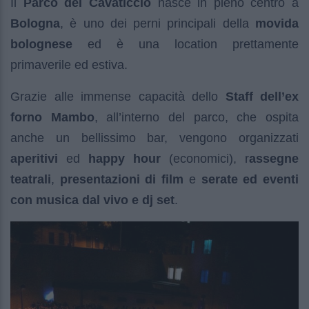
Il
Parco del Cavaticcio
nasce in pieno centro a
Bologna
, è uno dei perni principali della
movida
bolognese
ed è una location prettamente
primaverile ed estiva.
Grazie alle immense capacità dello
Staff dell’ex
forno Mambo
, all’interno del parco, che ospita
anche un bellissimo bar, vengono organizzati
aperitivi
ed
happy hour
(economici), r
assegne
teatrali
,
presentazioni di film
e
serate ed eventi
con musica dal vivo e dj set
.