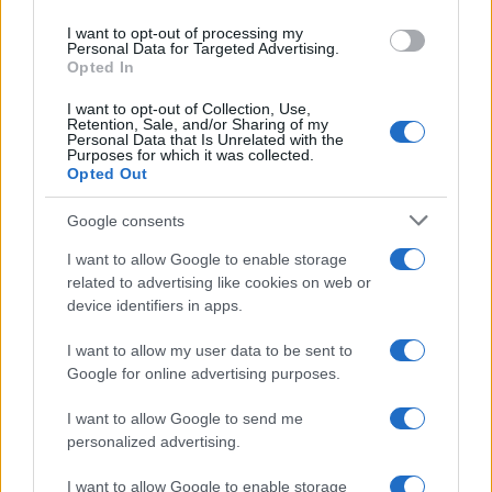
use your data for below specified purposes in below Google
I want to opt-out of processing my
consent section.
Sezione età arcaica e classica
Personal Data for Targeted Advertising.
Opted In
Sezione età romana
I want to opt-out of Collection, Use,
Retention, Sale, and/or Sharing of my
Personal Data that Is Unrelated with the
Sezione tardo medioevo
Purposes for which it was collected.
Opted Out
Google consents
I want to allow Google to enable storage
related to advertising like cookies on web or
device identifiers in apps.
I want to allow my user data to be sent to
Google for online advertising purposes.
I want to allow Google to send me
personalized advertising.
I want to allow Google to enable storage