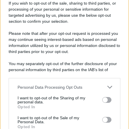
If you wish to opt-out of the sale, sharing to third parties, or
processing of your personal or sensitive information for
targeted advertising by us, please use the below opt-out
section to confirm your selection.
Please note that after your opt-out request is processed you
may continue seeing interest-based ads based on personal
information utilized by us or personal information disclosed to
third parties prior to your opt-out.
You may separately opt-out of the further disclosure of your
personal information by third parties on the IAB’s list of
downstream participants.
Personal Data Processing Opt Outs
This information may also be disclosed by us to third parties
Il
museo
è suddiviso in
sezioni cronologiche e
on the IAB’s List of Downstream Participants that may further
I want to opt-out of the Sharing of my
tematiche
e sono:
disclose it to other third parties.
personal data.
Opted In
Please note that this website/app uses one or more Google
Sezione dedicata al territorio
services and may gather and store information including but
I want to opt-out of the Sale of my
Personal Data.
not limited to your visit or usage behaviour. You may click to
Sezione età del bronzo e primo ferro
Opted In
grant or deny consent to Google and its third-party tags to