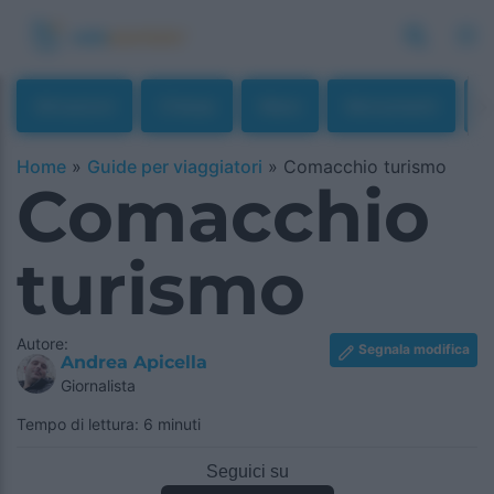
Attrazioni
Chiese
Mare
Monumenti
M
Home
»
Guide per viaggiatori
»
Comacchio turismo
Comacchio
turismo
Autore:
Segnala modifica
Andrea Apicella
Giornalista
Tempo di lettura: 6 minuti
Seguici su