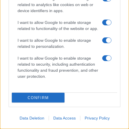
related to analytics like cookies on web or
Centro Storico Comacchio
device identifiers in apps.
Il
centro Storico di Comacchio
è qualcosa di
I want to allow Google to enable storage
related to functionality of the website or app.
meraviglioso ed è uno dei
luoghi più suggestivi e
visitati dell’Emilia Romagna
.
I want to allow Google to enable storage
related to personalization.
Andando su e giù a piedi per i ponticelli o magari
I want to allow Google to enable storage
salendo su una delle particolarissime
batane
che
related to security, including authentication
navigano i caratteristici canali potrete raggiungere
functionality and fraud prevention, and other
user protection.
ed ammirare tutti i
luoghi di interesse
della città.
CONFIRM
Data Deletion
Data Access
Privacy Policy