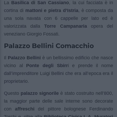
La
Basilica di San Cassiano
, la cui facciata è in
cortina di
mattoni e pietra d’Istria
, è composta da
una sola navata con 6 cappelle per lato ed è
valorizzata dalla
Torre Campanaria
opera del
veneziano Giorgio Fossati.
Palazzo Bellini Comacchio
Il
Palazzo Bellini
è un bellissimo edificio che nasce
vicino al
Ponte degli Sbirr
i e prende il nome
dall’imprenditore Luigi Bellini che era all’epoca era il
proprietario.
Questo
palazzo signorile
è stato costruito nell’800,
la maggior parte delle sale interne sono decorate
con
affreschi
del pittore bolognese Ferdinando
Torchi e, oltre alla
Biblioteca Civica L.A. Muratori