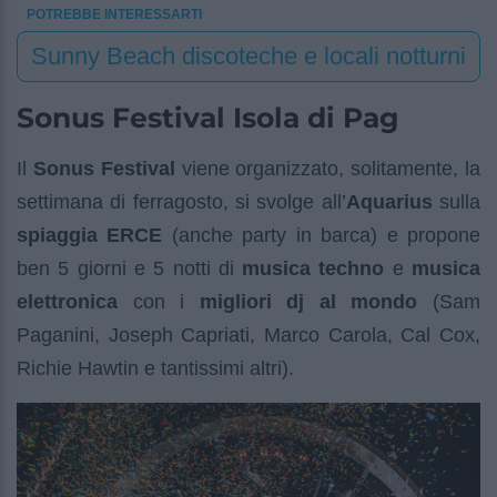
POTREBBE INTERESSARTI
Sunny Beach discoteche e locali notturni
Sonus Festival Isola di Pag
Il
Sonus Festival
viene organizzato, solitamente, la
settimana di ferragosto, si svolge all’
Aquarius
sulla
spiaggia ERCE
(anche party in barca) e propone
ben 5 giorni e 5 notti di
musica techno
e
musica
elettronica
con i
migliori dj al mondo
(Sam
Paganini, Joseph Capriati, Marco Carola, Cal Cox,
Richie Hawtin e tantissimi altri).