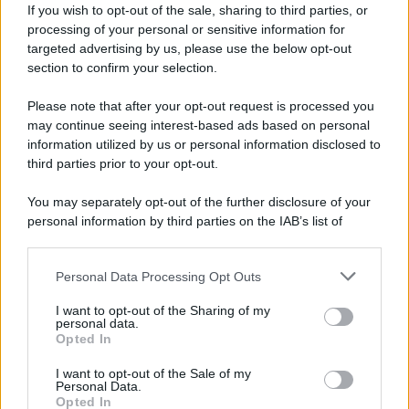
Kalypso Pag
If you wish to opt-out of the sale, sharing to third parties, or
processing of your personal or sensitive information for
targeted advertising by us, please use the below opt-out
Kalypso
è il locale storico della
spiaggia ERCE
ed
section to confirm your selection.
è stato il primo “Comandante della Movida di Pag”.
Please note that after your opt-out request is processed you
La
location
è molto bella, è disposta su diverse
may continue seeing interest-based ads based on personal
information utilized by us or personal information disclosed to
aree e livelli, dispone di una grandissima
pista da
third parties prior to your opt-out.
ballo
,
bar
e di una bellissima
piscina
dove
rilassarsi bevendo un
drink
o un
aperitivo
.
You may separately opt-out of the further disclosure of your
personal information by third parties on the IAB’s list of
downstream participants.
Il
Kalipso Club
è più tranquillo rispetto all’
Aquarius
e al
Papaya
, è un connubio perfetto tra
relax
e
Personal Data Processing Opt Outs
This information may also be disclosed by us to third parties
divertimento
ed ospita
eventi musicali
come il
on the IAB’s List of Downstream Participants that may further
I want to opt-out of the Sharing of my
disclose it to other third parties.
personal data.
Sonus Festival
, l’
Hideout Festivale
e
Fresh
Opted In
Please note that this website/app uses one or more Google
Island Festival
.
services and may gather and store information including but
I want to opt-out of the Sale of my
Personal Data.
not limited to your visit or usage behaviour. You may click to
Opted In
grant or deny consent to Google and its third-party tags to