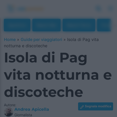
Aperitivo
Beach Bar
Beach Party
Cocktai
Home
»
Guide per viaggiatori
»
Isola di Pag vita
notturna e discoteche
Isola di Pag
vita notturna e
discoteche
Autore:
Segnala modifica
Andrea Apicella
Giornalista