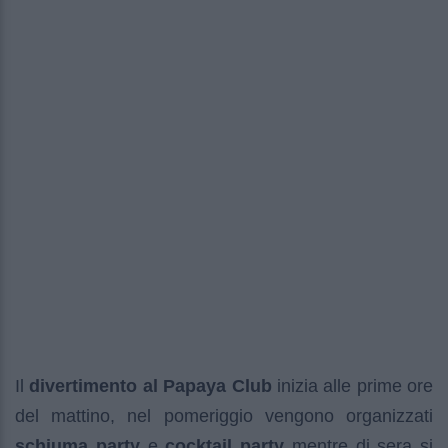
Il
divertimento al Papaya Club
inizia alle prime ore
del mattino, nel pomeriggio vengono organizzati
schiuma party
e
cocktail party
mentre di sera si