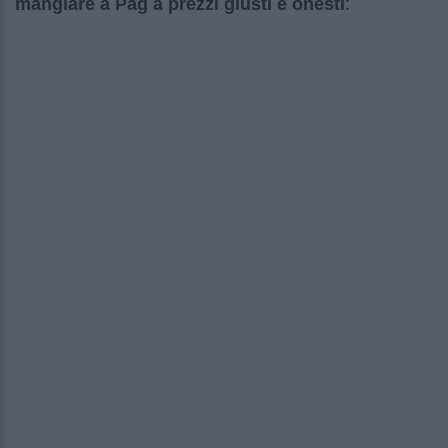
mangiare a Pag a prezzi giusti e onesti
: