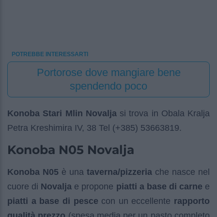
POTREBBE INTERESSARTI
Portorose dove mangiare bene
spendendo poco
Konoba Stari Mlin Novalja
si trova in Obala Kralja
Petra Kreshimira IV, 38 Tel (+385) 53663819.
Konoba N05 Novalja
Konoba N05
è una
taverna/pizzeria
che nasce nel
cuore di
Novalja
e propone
piatti a base di carne
e
piatti a base di pesce
con un eccellente
rapporto
qualità prezzo
(spesa media per un pasto completo