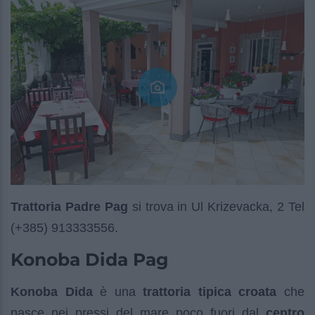
Trattoria Padre Pag
si trova in Ul Krizevacka, 2 Tel
(+385) 913333556.
Konoba Dida Pag
Konoba Dida
è una
trattoria tipica croata
che
nasce nei pressi del mare poco fuori dal
centro