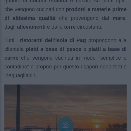
quanto la
cucina isolana
è basata su piatti tipici
che vengono cucinati con
prodotti e materie prime
di altissima qualità
che provengono dal
mare
,
dagli
allevamenti
e dalle
terre
circostanti.
Tutti i
ristoranti dell’isola di Pag
propongono alla
clientela
piatti a base di pesce
e
piatti a base di
carne
che vengono cucinati in modo “semplice e
contadino” e proprio per questo i sapori sono forti e
ineguagliabili.