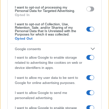
use your data for below specified purposes in below Google
I want to opt-out of processing my
consent section.
Personal Data for Targeted Advertising.
Opted In
I want to opt-out of Collection, Use,
Retention, Sale, and/or Sharing of my
Personal Data that Is Unrelated with the
Purposes for which it was collected.
Konoba Dida Pag
si trova in Staliste Ante
Opted Out
Starcevica, 62 Tel (+385) 989490888.
Google consents
Altri
ristoranti di Pag Città dove mangiare bene
I want to allow Google to enable storage
sono:
related to advertising like cookies on web or
device identifiers in apps.
Konoba Bodulo (cucina tradizionale di carne e
I want to allow my user data to be sent to
pesce e cucina mediterranea)
– Ul. Vangrada
Google for online advertising purposes.
Tel (+385) 23611989.
I want to allow Google to send me
personalized advertising.
Na Katine (cucina tradizionale di carne e
I want to allow Google to enable storage