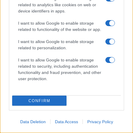
pesce e cucina mediterranea)
– Katine, 10 Tel
related to analytics like cookies on web or
(+385) 993146233.
device identifiers in apps.
I want to allow Google to enable storage
Ristorante Pizzeria Ankora (cucina
related to functionality of the website or app.
tradizionale di carne e pesce e cucina
I want to allow Google to enable storage
mediterranea)
– Dominikanski Trg, 1 Tel (+385)
related to personalization.
9115513726.
I want to allow Google to enable storage
related to security, including authentication
Sulla
spiaggia di Simuni
si trovano due
functionality and fraud prevention, and other
ristorantini
molto buoni che consigliamo vivamente
user protection.
e sono:
Ribraska Koliba (cucina tradizionale di carne e
CONFIRM
pesce, cucina mediterranea e grigliate)
–
Simuni, 28/A Tel (+385) 91 3483982.
Data Deletion
Data Access
Privacy Policy
Konoba Didova Kuca (cucina tradizionale di