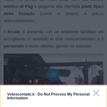
storico di Pag
e propone alla clientela
piatti tipici
della Croazia
(carne e pesce) a prezzi
abbordabilissimi.
Il
locale
si presenta con un ambiente familiare ed
accogliente, è arredato in stile rustico/marinaro e il
personale
è molto attento, gentile ed educato.
Voloscontato.it -
Do Not Process My Personal
Information