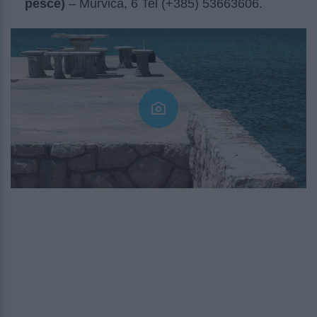
pesce)
– Murvica, 6 Tel (+385) 53663606.