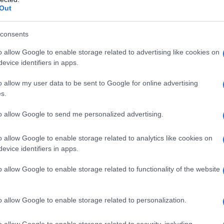
Out
ignifica scegliere tra un volo diretto (da Roma
Il
Rodi
Creta
ona) oppure un volo che fa scalo a
,
ca
consents
ma
o allow Google to enable storage related to advertising like cookies on
vi
er poi
raggiungere Karphantos
è forse la
evice identifiers in apps.
 tantissimi voli diretti dall’Italia (voli low cost
È 
o allow my user data to be sent to Google for online advertising
et).
s.
be
pa
to allow Google to send me personalized advertising.
fi
o allow Google to enable storage related to analytics like cookies on
evice identifiers in apps.
o allow Google to enable storage related to functionality of the website
o allow Google to enable storage related to personalization.
o allow Google to enable storage related to security, including