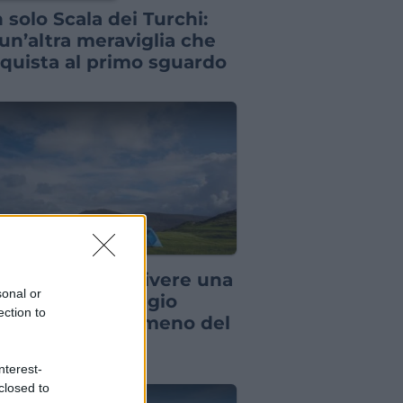
 solo Scala dei Turchi:
 un’altra meraviglia che
quista al primo sguardo
E PER VIAGGIATORI
aesi dove puoi vivere una
sonal or
anza in campeggio
ection to
ndendo molto meno del
visto
nterest-
closed to