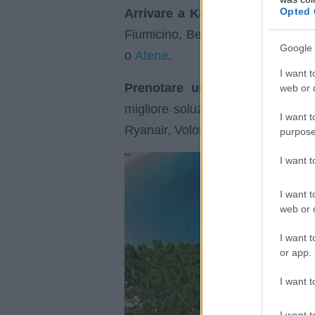
Opted 
Arrivare a Karpathos in aereo
s
Fiumicino, Bergamo, Milano e Ver
Google 
Atene
o
.
I want t
Prenotare un volo per Rodi
p
web or d
migliore soluzione in quanto ci sono
I want t
Ryanair, Volotea, Vueling ed Easyj
purpose
I want 
I want t
web or d
I want t
or app.
I want t
I want t