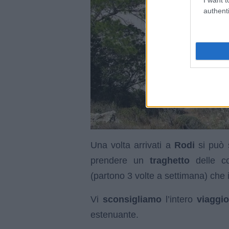
authenti
Una volta arrivati a
Rodi
si può 
prendere un
traghetto
delle c
(partono 3 volte a settimana) che 
Vi
sconsigliamo
l’intero
viaggio
estenuante.