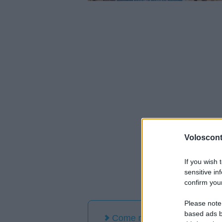
Volosconta
If you wish 
sensitive in
confirm your
Please note
based ads b
Come raggiungere Karpath