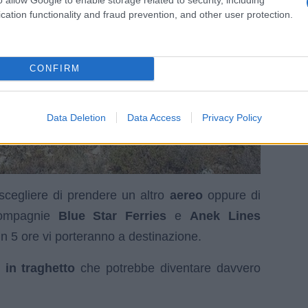
cation functionality and fraud prevention, and other user protection.
CONFIRM
Data Deletion
Data Access
Privacy Policy
scegliere di prendere un altro
aereo
oppure di
ompagnie
Blue Star Ferries
e
Anek Lines
in 5 ore vi porteranno a destinazione.
 in traghetto
che potrebbe diventare davvero