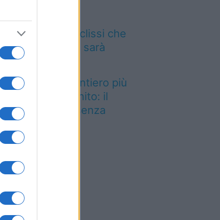
 12 agosto il cielo
mbierà volto: l’eclissi che
ncava dal 1999 sarà
sibile dall’Italia
stato eletto il sentiero più
llo del Regno Unito: il
esaggio lascia senza
ato