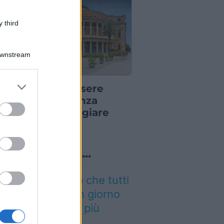
 third
Downstream
E PER VIAGGIATORI
er and store
 puoi dire di essere
to grant or
to a Palermo senza
ed purposes
varla: dove mangiare
rancina
o sapevi che...
 cammino italiano che tutti
ssono fare in un giorno
nquista sempre più
aggiatori