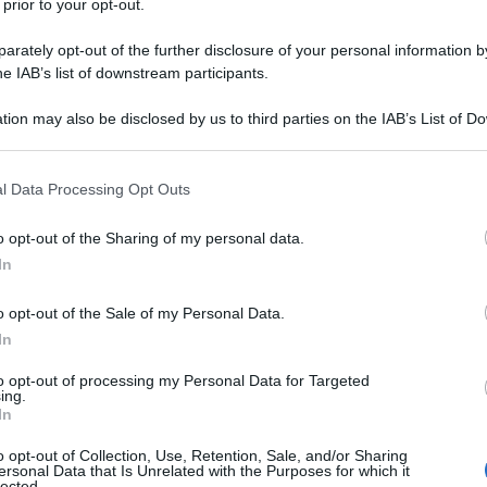
 prior to your opt-out.
rately opt-out of the further disclosure of your personal information by
he IAB’s list of downstream participants.
s
tion may also be disclosed by us to third parties on the IAB’s List of 
 that may further disclose it to other third parties.
GUID
 that this website/app uses one or more Google services and may gath
Non
l Data Processing Opt Outs
including but not limited to your visit or usage behaviour. You may click 
sta
 to Google and its third-party tags to use your data for below specifi
o opt-out of the Sharing of my personal data.
pro
ogle consent section.
In
l’a
o opt-out of the Sale of my Personal Data.
L
In
re Karpathos
to opt-out of processing my Personal Data for Targeted
Il
ing.
In
po
thos
è molto semplice in quanto, dall’
Italia
,
co
o opt-out of Collection, Use, Retention, Sale, and/or Sharing
oluzioni
.
ersonal Data that Is Unrelated with the Purposes for which it
vi
lected.