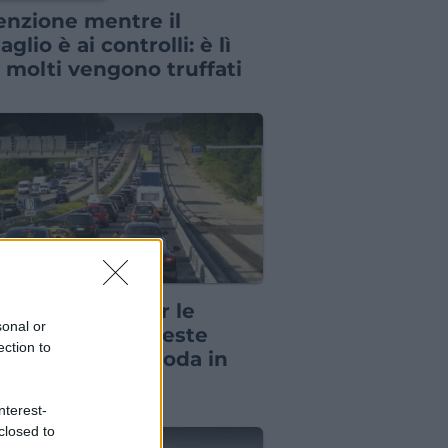
enzione mentre il
glio è ai controlli: è lì
 molti vengono truffati
RMAZIONI UTILI
ma di partire per le
sonal or
anze guarda queste
ection to
e: rischi ore di coda in
ostrada
nterest-
closed to