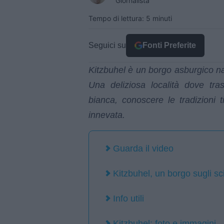
Giornalista
Tempo di lettura: 5 minuti
Seguici su
Fonti Preferite
Kitzbuhel è un borgo asburgico nas
Una deliziosa località dove tra
bianca, conoscere le tradizioni t
innevata.
Guarda il video
Kitzbuhel, un borgo sugli sc
Info utili
Kitzbuhel: foto e immagini