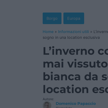
Borgo
Europa
Home
»
Informazioni utili
»
L’inver
sogno in una location esclusiva
L’inverno c
mai vissuto
bianca da 
location es
Autore:
Domenico Papaccio