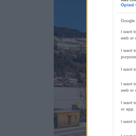
Opted 
Google 
I want t
web or d
I want t
purpose
I want 
I want t
web or d
I want t
or app.
I want t
I want t