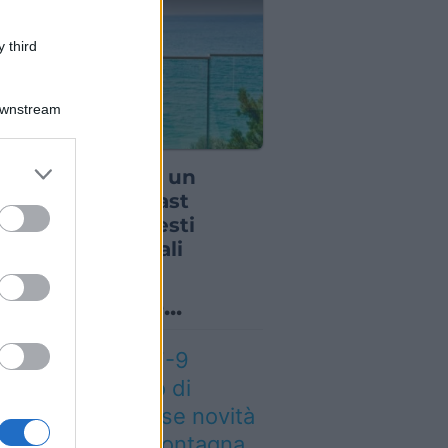
 third
Downstream
RMAZIONI UTILI
er and store
ma di prenotare un
to grant or
aggio turistico last
ed purposes
ute verifica questi
etti fondamentali
o sapevi che...
eteo weekend 7-9
osto: il secondo di
osto porta grosse novità
r chi andrà in montagna