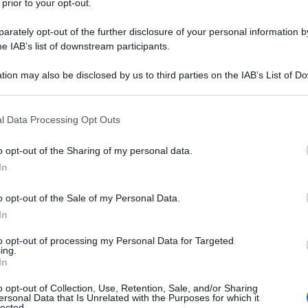
 prior to your opt-out.
rately opt-out of the further disclosure of your personal information by
he IAB’s list of downstream participants.
tion may also be disclosed by us to third parties on the IAB’s List of 
 that may further disclose it to other third parties.
INFO
 that this website/app uses one or more Google services and may gath
Pri
l Data Processing Opt Outs
including but not limited to your visit or usage behaviour. You may click 
vill
 to Google and its third-party tags to use your data for below specifi
o opt-out of the Sharing of my personal data.
min
ogle consent section.
In
asp
o opt-out of the Sale of my Personal Data.
L
In
to opt-out of processing my Personal Data for Targeted
M
ing.
In
ag
ag
o opt-out of Collection, Use, Retention, Sale, and/or Sharing
ersonal Data that Is Unrelated with the Purposes for which it
pe
lected.