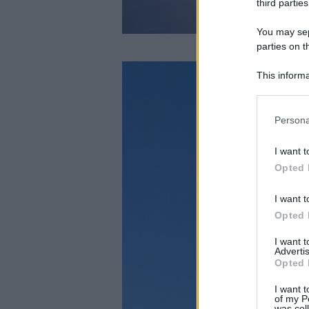
third parties
You may sepa
parties on t
This informa
Participants
Please note
Persona
information 
deny consent
I want t
in below Go
Opted 
I want t
Opted 
I want 
Advertis
Opted 
I want t
of my P
was col