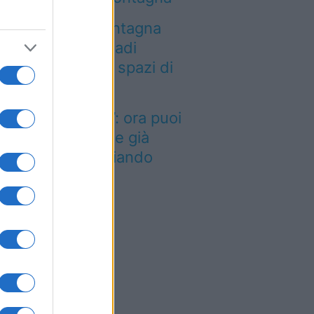
a località di montagna
ole attirare nomadi
gitali con case e spazi di
o-working
inted dei viaggi”: ora puoi
quistare vacanze già
enotate risparmiando
ntinaia di euro