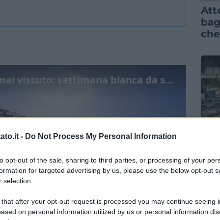
Att
baga
che
L’inverno come non l’hai mai vissuto: settimana bianca da sogno in una location esclusiva
INFO
to.it -
Do Not Process My Personal Information
Pri
to opt-out of the sale, sharing to third parties, or processing of your per
vac
formation for targeted advertising by us, please use the below opt-out s
dat
 selection.
aut
 that after your opt-out request is processed you may continue seeing i
ased on personal information utilized by us or personal information dis