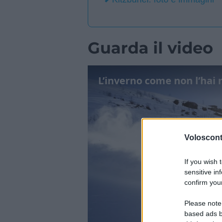
Guarda il video
Volosconta
If you wish 
sensitive in
confirm your
Please note
based ads b