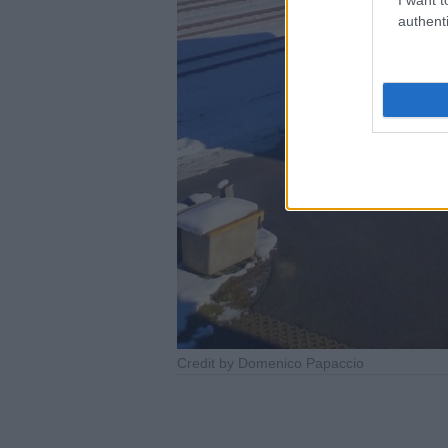
authenti
Credit by Domenico Papaccio