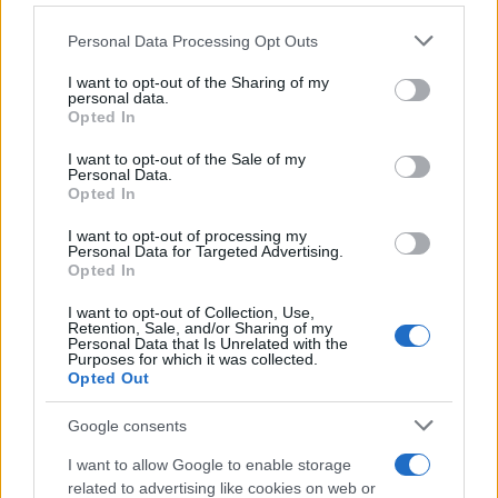
Lo sapevi che...
Personal Data Processing Opt Outs
This information may also be disclosed by us to third parties
on the IAB’s List of Downstream Participants that may further
“Vinted dei viaggi”: ora puoi acquistare
I want to opt-out of the Sharing of my
disclose it to other third parties.
personal data.
vacanze già prenotate risparmiando
Opted In
Please note that this website/app uses one or more Google
centinaia di euro
services and may gather and store information including but
I want to opt-out of the Sale of my
Personal Data.
not limited to your visit or usage behaviour. You may click to
Sagre ed eventi del weekend 7-8-9
Opted In
grant or deny consent to Google and its third-party tags to
use your data for below specified purposes in below Google
agosto 2026
I want to opt-out of processing my
consent section.
Personal Data for Targeted Advertising.
Opted In
La notte di San Lorenzo quest’anno
potrebbe sorprendere più del previsto
I want to opt-out of Collection, Use,
Retention, Sale, and/or Sharing of my
Personal Data that Is Unrelated with the
Purposes for which it was collected.
Opted Out
Google consents
I want to allow Google to enable storage
related to advertising like cookies on web or