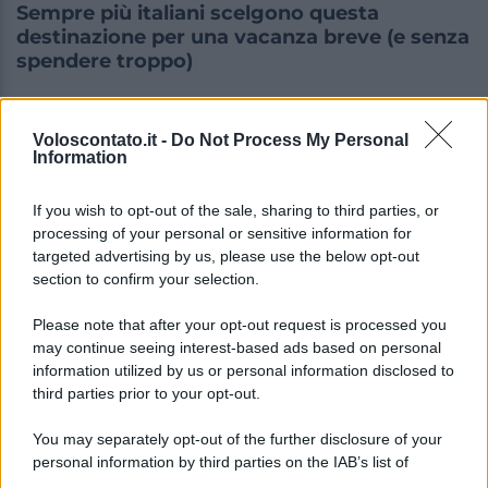
Sempre più italiani scelgono questa
destinazione per una vacanza breve (e senza
spendere troppo)
Voloscontato.it -
Do Not Process My Personal
Information
If you wish to opt-out of the sale, sharing to third parties, or
processing of your personal or sensitive information for
targeted advertising by us, please use the below opt-out
section to confirm your selection.
Please note that after your opt-out request is processed you
may continue seeing interest-based ads based on personal
information utilized by us or personal information disclosed to
ITALIA
third parties prior to your opt-out.
Le vacanze non sono più quelle di una volta:
il report che svela cosa sta cambiando
You may separately opt-out of the further disclosure of your
personal information by third parties on the IAB’s list of
downstream participants.