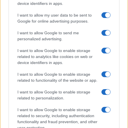
CHI
device identifiers in apps.
REDAZIONE
CONTATTI
SIAMO
I want to allow my user data to be sent to
Google for online advertising purposes.
PARTNERSHIP E
ACCREDITAMENTI
I want to allow Google to send me
personalized advertising.
I want to allow Google to enable storage
related to analytics like cookies on web or
device identifiers in apps.
I want to allow Google to enable storage
© 2026 - VOLOSCONTATO CONSIGLI E DIARI DI VIAGGIO - P.IVA
related to functionality of the website or app.
04827280654 – TESTATA REGISTRATA AL TRIBUNALE DI NOCERA
INFERIORE N. 3/2026 – REG. N. 1894/2026 ISCRIZIONE AL ROC N.
I want to allow Google to enable storage
35792 – ISCRITTA ALL’ANSO (ASSOCIAZIONE NAZIONALE STAMPA
related to personalization.
ONLINE)
I want to allow Google to enable storage
PRIVACY E NOTIFICHE
related to security, including authentication
functionality and fraud prevention, and other
PREFERENZE PRIVACY
user protection.