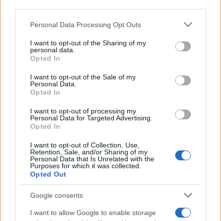
speciale
downstream participants.
Personal Data Processing Opt Outs
Il cammino italiano che tutti possono
This information may also be disclosed by us to third parties
on the IAB’s List of Downstream Participants that may further
fare in un giorno conquista sempre più
I want to opt-out of the Sharing of my
disclose it to other third parties.
personal data.
viaggiatori
Opted In
Please note that this website/app uses one or more Google
services and may gather and store information including but
Il 12 agosto il cielo cambierà volto:
I want to opt-out of the Sale of my
Personal Data.
not limited to your visit or usage behaviour. You may click to
l’eclissi che mancava dal 1999 sarà
Opted In
grant or deny consent to Google and its third-party tags to
visibile dall’Italia
use your data for below specified purposes in below Google
I want to opt-out of processing my
consent section.
Personal Data for Targeted Advertising.
Opted In
I want to opt-out of Collection, Use,
Retention, Sale, and/or Sharing of my
Personal Data that Is Unrelated with the
Purposes for which it was collected.
Opted Out
CHI
Google consents
REDAZIONE
CONTATTI
I want to allow Google to enable storage
SIAMO