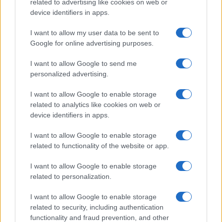
related to advertising like cookies on web or
PARTNERSHIP E
device identifiers in apps.
ACCREDITAMENTI
I want to allow my user data to be sent to
Google for online advertising purposes.
I want to allow Google to send me
personalized advertising.
I want to allow Google to enable storage
related to analytics like cookies on web or
© 2026 - VOLOSCONTATO CONSIGLI E DIARI DI VIAGGIO - P.IVA
04827280654 – TESTATA REGISTRATA AL TRIBUNALE DI NOCERA
device identifiers in apps.
INFERIORE N. 3/2026 – REG. N. 1894/2026 ISCRIZIONE AL ROC N.
35792 – ISCRITTA ALL’ANSO (ASSOCIAZIONE NAZIONALE STAMPA
I want to allow Google to enable storage
ONLINE)
related to functionality of the website or app.
PRIVACY E NOTIFICHE
I want to allow Google to enable storage
related to personalization.
PREFERENZE PRIVACY
I want to allow Google to enable storage
related to security, including authentication
MAPPA DEL SITO
functionality and fraud prevention, and other