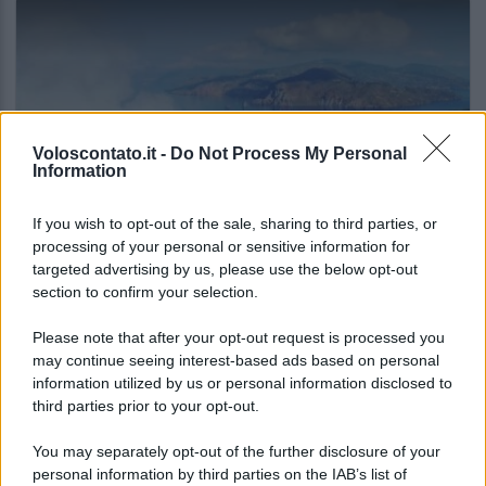
Voloscontato.it -
Do Not Process My Personal
Information
If you wish to opt-out of the sale, sharing to third parties, or
ITALIA
processing of your personal or sensitive information for
targeted advertising by us, please use the below opt-out
Un grande quotidiano europeo incorona le
section to confirm your selection.
Isole Eolie: ecco perché tutti ne parlano
Please note that after your opt-out request is processed you
may continue seeing interest-based ads based on personal
Lo sapevi che...
information utilized by us or personal information disclosed to
third parties prior to your opt-out.
Il piccolo gioiello del Garda che
You may separately opt-out of the further disclosure of your
conquista con un lago davvero
personal information by third parties on the IAB’s list of