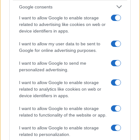
CHI
Google consents
REDAZIONE
CONTATTI
I want to allow Google to enable storage
SIAMO
related to advertising like cookies on web or
PARTNERSHIP E
device identifiers in apps.
ACCREDITAMENTI
I want to allow my user data to be sent to
Google for online advertising purposes.
I want to allow Google to send me
personalized advertising.
I want to allow Google to enable storage
related to analytics like cookies on web or
© 2026 - VOLOSCONTATO CONSIGLI E DIARI DI VIAGGIO - P.IVA
04827280654 – TESTATA REGISTRATA AL TRIBUNALE DI NOCERA
device identifiers in apps.
INFERIORE N. 3/2026 – REG. N. 1894/2026 ISCRIZIONE AL ROC N.
35792 – ISCRITTA ALL’ANSO (ASSOCIAZIONE NAZIONALE STAMPA
I want to allow Google to enable storage
ONLINE)
related to functionality of the website or app.
PRIVACY E NOTIFICHE
I want to allow Google to enable storage
related to personalization.