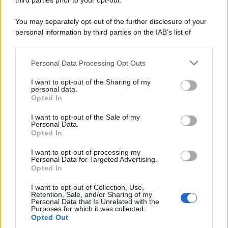
third parties prior to your opt-out.
Addio a uno dei luoghi simbolo del
You may separately opt-out of the further disclosure of your
tiramisù: il ristorante chiude per
personal information by third parties on the IAB’s list of
sempre
downstream participants.
Personal Data Processing Opt Outs
Un grande quotidiano europeo
This information may also be disclosed by us to third parties
on the IAB’s List of Downstream Participants that may further
incorona le Isole Eolie: ecco perché
I want to opt-out of the Sharing of my
disclose it to other third parties.
personal data.
tutti ne parlano
Opted In
Please note that this website/app uses one or more Google
services and may gather and store information including but
L’Aeroporto di Bari introduce una
I want to opt-out of the Sale of my
Personal Data.
not limited to your visit or usage behaviour. You may click to
novità che cambia l’attesa prima del
Opted In
grant or deny consent to Google and its third-party tags to
volo
use your data for below specified purposes in below Google
I want to opt-out of processing my
consent section.
Personal Data for Targeted Advertising.
Opted In
I want to opt-out of Collection, Use,
Retention, Sale, and/or Sharing of my
Personal Data that Is Unrelated with the
Purposes for which it was collected.
Opted Out