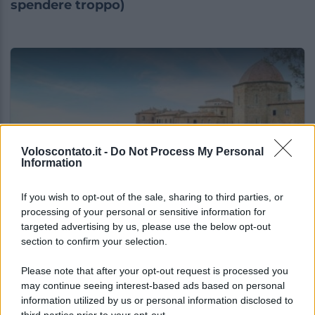
spendere troppo)
Voloscontato.it -
Do Not Process My Personal
Information
If you wish to opt-out of the sale, sharing to third parties, or
ITALIA
processing of your personal or sensitive information for
targeted advertising by us, please use the below opt-out
Le vacanze non sono più quelle di una volta:
section to confirm your selection.
il report che svela cosa sta cambiando
Please note that after your opt-out request is processed you
may continue seeing interest-based ads based on personal
Lo sapevi che...
information utilized by us or personal information disclosed to