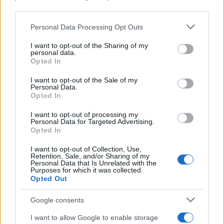
in campeggio spendendo molto meno
downstream participants.
del previsto
Personal Data Processing Opt Outs
This information may also be disclosed by us to third parties
on the IAB’s List of Downstream Participants that may further
Non puoi dire di essere stato a
I want to opt-out of the Sharing of my
disclose it to other third parties.
personal data.
Palermo senza provarla: dove
Opted In
Please note that this website/app uses one or more Google
mangiare l’arancina
services and may gather and store information including but
I want to opt-out of the Sale of my
Personal Data.
not limited to your visit or usage behaviour. You may click to
Due siti UNESCO nello stesso luogo: il
Opted In
grant or deny consent to Google and its third-party tags to
tesoro della Puglia che sorprende tutti
use your data for below specified purposes in below Google
I want to opt-out of processing my
consent section.
Personal Data for Targeted Advertising.
Opted In
I want to opt-out of Collection, Use,
Retention, Sale, and/or Sharing of my
Personal Data that Is Unrelated with the
Purposes for which it was collected.
Opted Out
CHI
Google consents
REDAZIONE
CONTATTI
I want to allow Google to enable storage
SIAMO