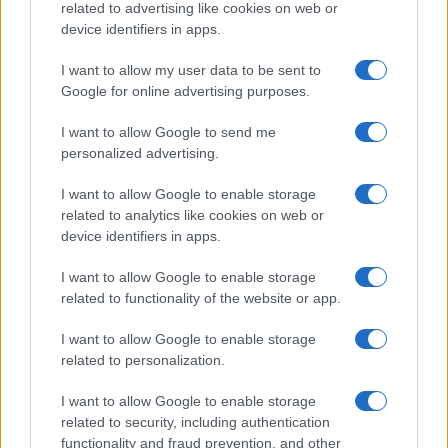
related to advertising like cookies on web or
PARTNERSHIP E
device identifiers in apps.
ACCREDITAMENTI
I want to allow my user data to be sent to
Google for online advertising purposes.
I want to allow Google to send me
personalized advertising.
I want to allow Google to enable storage
related to analytics like cookies on web or
© 2026 - VOLOSCONTATO CONSIGLI E DIARI DI VIAGGIO - P.IVA
04827280654 – TESTATA REGISTRATA AL TRIBUNALE DI NOCERA
device identifiers in apps.
INFERIORE N. 3/2026 – REG. N. 1894/2026 ISCRIZIONE AL ROC N.
35792 – ISCRITTA ALL’ANSO (ASSOCIAZIONE NAZIONALE STAMPA
I want to allow Google to enable storage
ONLINE)
related to functionality of the website or app.
PRIVACY E NOTIFICHE
I want to allow Google to enable storage
related to personalization.
PREFERENZE PRIVACY
I want to allow Google to enable storage
related to security, including authentication
MAPPA DEL SITO
functionality and fraud prevention, and other