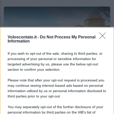
Voloscontato.it -
Do Not Process My Personal
Information
If you wish to opt-out of the sale, sharing to third parties, or
processing of your personal or sensitive information for
targeted advertising by us, please use the below opt-out
ITALIA
section to confirm your selection.
Le vacanze non sono più quelle di una volta:
il report che svela cosa sta cambiando
Please note that after your opt-out request is processed you
may continue seeing interest-based ads based on personal
information utilized by us or personal information disclosed to
third parties prior to your opt-out.
Lo sapevi che...
You may separately opt-out of the further disclosure of your
I Paesi dove puoi vivere una vacanza
personal information by third parties on the IAB’s list of