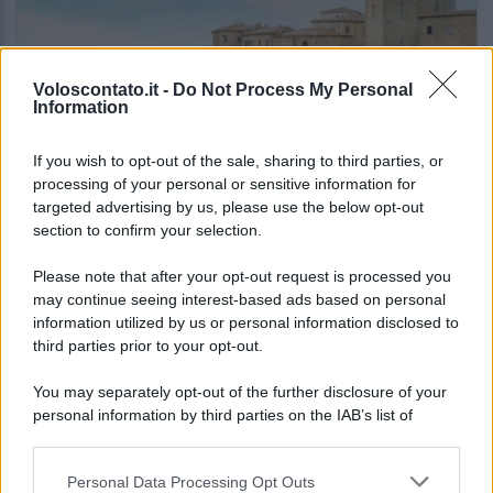
Voloscontato.it -
Do Not Process My Personal
Information
If you wish to opt-out of the sale, sharing to third parties, or
ITALIA
processing of your personal or sensitive information for
targeted advertising by us, please use the below opt-out
Le vacanze non sono più quelle di una volta:
section to confirm your selection.
il report che svela cosa sta cambiando
Please note that after your opt-out request is processed you
may continue seeing interest-based ads based on personal
Lo sapevi che...
information utilized by us or personal information disclosed to
third parties prior to your opt-out.
Il Porto Antico di Genova si riempie di
You may separately opt-out of the further disclosure of your
tattoo artist: torna il grande evento di
personal information by third parties on the IAB’s list of
settembre
downstream participants.
Personal Data Processing Opt Outs
I Paesi dove puoi vivere una vacanza
This information may also be disclosed by us to third parties