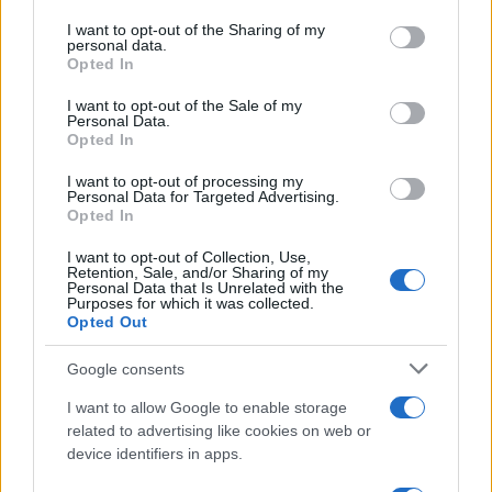
on the IAB’s List of Downstream Participants that may further
in campeggio spendendo molto meno
I want to opt-out of the Sharing of my
disclose it to other third parties.
personal data.
del previsto
Opted In
Please note that this website/app uses one or more Google
services and may gather and store information including but
Non puoi dire di essere stato a
I want to opt-out of the Sale of my
Personal Data.
not limited to your visit or usage behaviour. You may click to
Palermo senza provarla: dove
Opted In
grant or deny consent to Google and its third-party tags to
mangiare l’arancina
use your data for below specified purposes in below Google
I want to opt-out of processing my
consent section.
Personal Data for Targeted Advertising.
Opted In
I want to opt-out of Collection, Use,
Retention, Sale, and/or Sharing of my
Personal Data that Is Unrelated with the
Purposes for which it was collected.
Opted Out
CHI
Google consents
REDAZIONE
CONTATTI
I want to allow Google to enable storage
SIAMO
related to advertising like cookies on web or
PARTNERSHIP E
device identifiers in apps.
ACCREDITAMENTI