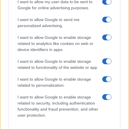
I want to allow my user data to be sent to
Google for online advertising purposes.
I want to allow Google to send me
personalized advertising.
I want to allow Google to enable storage
related to analytics like cookies on web or
© 2026 - VOLOSCONTATO CONSIGLI E DIARI DI VIAGGIO - P.IVA
04827280654 – TESTATA REGISTRATA AL TRIBUNALE DI NOCERA
device identifiers in apps.
INFERIORE N. 3/2026 – REG. N. 1894/2026 ISCRIZIONE AL ROC N.
35792 – ISCRITTA ALL’ANSO (ASSOCIAZIONE NAZIONALE STAMPA
I want to allow Google to enable storage
ONLINE)
related to functionality of the website or app.
PRIVACY E NOTIFICHE
I want to allow Google to enable storage
related to personalization.
PREFERENZE PRIVACY
I want to allow Google to enable storage
related to security, including authentication
MAPPA DEL SITO
functionality and fraud prevention, and other
user protection.