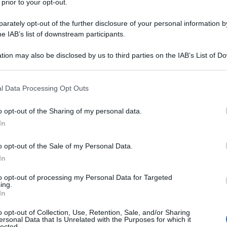
 prior to your opt-out.
rately opt-out of the further disclosure of your personal information by
he IAB’s list of downstream participants.
o
tion may also be disclosed by us to third parties on the IAB’s List of 
MANG
 that may further disclose it to other third parties.
ghero
Sap
 that this website/app uses one or more Google services and may gath
ben
l Data Processing Opt Outs
including but not limited to your visit or usage behaviour. You may click 
 to Google and its third-party tags to use your data for below specifi
o opt-out of the Sharing of my personal data.
ogle consent section.
L
o
In
Ma
o opt-out of the Sale of my Personal Data.
tr
In
cl
to opt-out of processing my Personal Data for Targeted
ing.
In
Ri
at
o opt-out of Collection, Use, Retention, Sale, and/or Sharing
ersonal Data that Is Unrelated with the Purposes for which it
ca
lected.