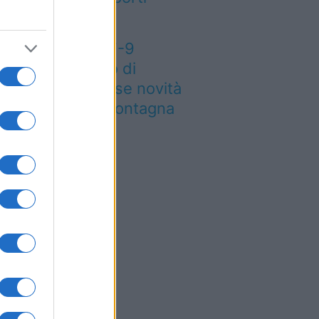
aliani
eteo weekend 7-9
osto: il secondo di
osto porta grosse novità
r chi andrà in montagna