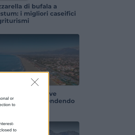
zarella di bufala a
stum: i migliori caseifici
griturismi
IARE E BERE
te dei Marmi dove
sonal or
giare bene spendendo
ection to
o
nterest-
closed to