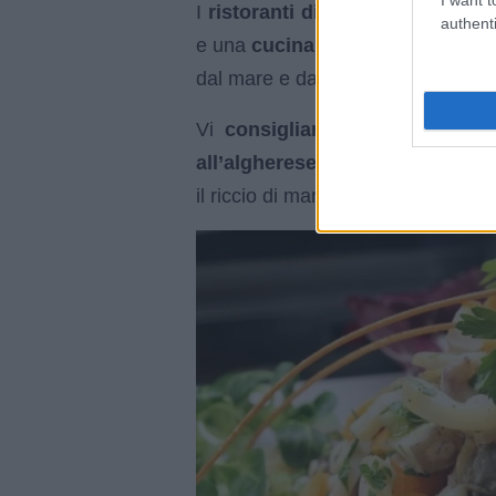
I
ristoranti di Alghero
ogni gior
authenti
e una
cucina tradizionale
basata
dal mare e dalle terre circostanti.
Vi
consigliamo
di non lasciar
all’algherese
, l’
aragosta alla ca
il riccio di mare.