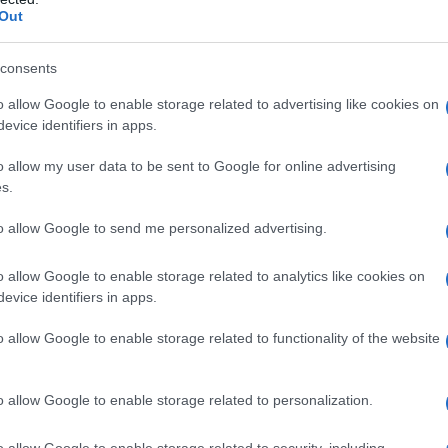
Out
it
M
consents
o Alghero
ag
o allow Google to enable storage related to advertising like cookies on
ag
evice identifiers in apps.
edere
pe
o allow my user data to be sent to Google for online advertising
s.
to allow Google to send me personalized advertising.
o allow Google to enable storage related to analytics like cookies on
evice identifiers in apps.
ero
o allow Google to enable storage related to functionality of the website
gustare la vera essenza della
cucina sarda
e
o allow Google to enable storage related to personalization.
 pescato
.
o allow Google to enable storage related to security, including