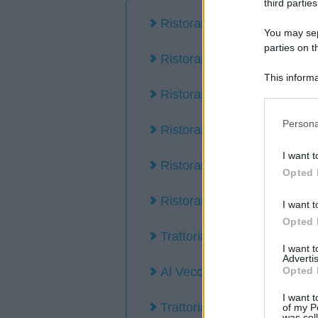
third parties
Ristoranti Alghero
You may sepa
parties on t
Ristoranti economici Algher
This informa
Participants
Ristorante Pizzeria Lido Al
Please note
Persona
Ristorante Mirador Alghero
information 
deny consent
I want t
in below Go
Ristorante Mabrouk Algher
Opted 
Ristorante Al Dieci Alghero
I want t
Opted 
Trattoria Maristella Alghero
I want 
Advertis
Opted 
Al Vecchio Mulino Alghero
I want t
Trattoria Rejal Alghero
of my P
was col