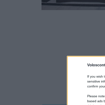
Volosconta
If you wish 
sensitive in
confirm your
Please note
based ads b