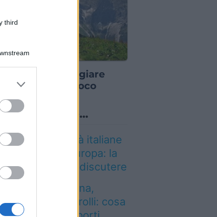
 third
Downstream
IARE E BERE
pada dove mangiare
er and store
e spendendo poco
to grant or
ed purposes
o sapevi che...
i così tante città italiane
a le più care d’Europa: la
assifica 2026 fa discutere
entro dalla Spagna,
tenzione ai controlli: cosa
mbia negli aeroporti