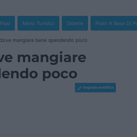
Fissi
Menù Turistici
Osterie
Piatti A Base Di 
 dove mangiare bene spendendo poco
ve mangiare
dendo poco
Segnala modifica