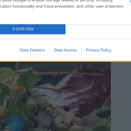
no propongono un’eccezionale
cucina di pesce
cation functionality and fraud prevention, and other user protection.
 sui
prodotti tipici e materie prime
provenienti
CONFIRM
e
Alghero
senza aver mangiato gli
spaghetti
talana
, la
paella algherese
e il
bogamarì
che è
Data Deletion
Data Access
Privacy Policy