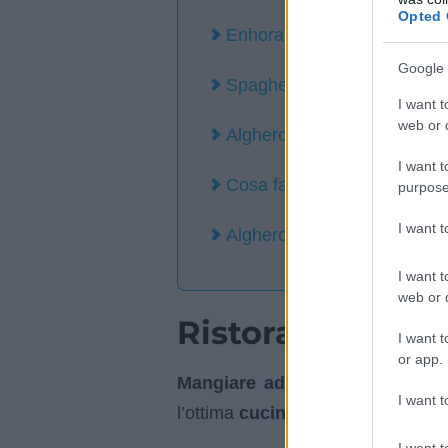
Opted 
Enhorabona Alghero
Google 
Spaghetteria Al Solito Post
I want t
web or d
Alghero cosa fare e cosa v
I want t
Cosa fare la sera a Alghero
purpose
I want 
Alghero immagini e foto
I want t
web or d
Ristoranti Algh
I want t
or app.
Mangiare ad Alghero
significa 
I want t
l’ottima
cucina di pesce appena
I want t