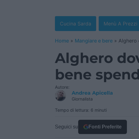
Cucina Sarda
Menù A Prezzi 
Home
»
Mangiare e bere
»
Alghero
Alghero do
bene spen
Autore:
Andrea Apicella
Giornalista
Tempo di lettura: 6 minuti
Seguici su
Fonti Preferite