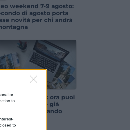
eo weekend 7-9 agosto:
secondo di agosto porta
sse novità per chi andrà
montagna
S
sonal or
nted dei viaggi”: ora puoi
ection to
uistare vacanze già
notate risparmiando
tinaia di euro
nterest-
closed to