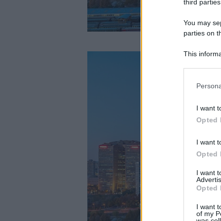
third parties
You may sepa
parties on t
This informa
Participants
Please note
Persona
information 
deny consent
I want t
in below Go
Opted 
I want t
Opted 
I want 
Advertis
Opted 
I want t
of my P
was col