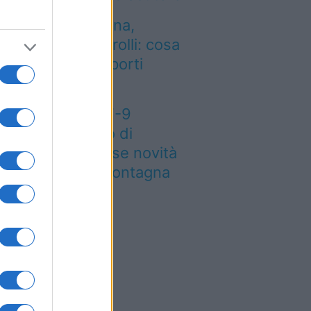
entro dalla Spagna,
tenzione ai controlli: cosa
mbia negli aeroporti
aliani
eteo weekend 7-9
osto: il secondo di
osto porta grosse novità
r chi andrà in montagna