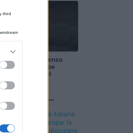
 third
Downstream
er and store
S
to grant or
notte di San Lorenzo
ed purposes
st’anno potrebbe
prendere più del
visto
o sapevi che...
i così tante città italiane
a le più care d’Europa: la
assifica 2026 fa discutere