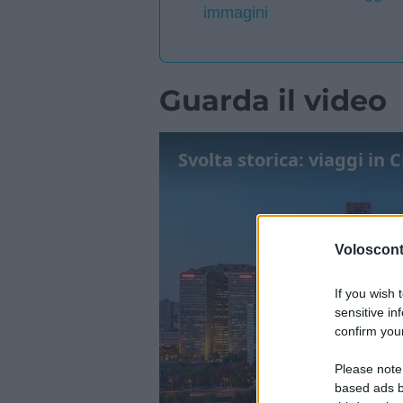
immagini
Guarda il video
Svolta storica: viaggi in 
Volosconta
If you wish 
sensitive in
confirm your
Please note
based ads b