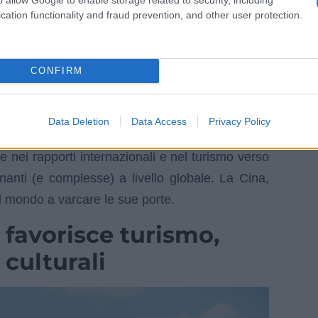
cation functionality and fraud prevention, and other user protection.
il modo di viaggiare (e fare affari) in Asia: la
CONFIRM
l’ingresso senza visto per i cittadini del Regno
ino a 30 giorni.
Data Deletion
Data Access
Privacy Policy
 febbraio 2026
e resterà attiva almeno fino al 31
nei rapporti internazionali e nel turismo verso
inanti (e complesse) a livello globale. La Cina,
il mondo a varcare le sue porte.
 favorisce turismo,
 culturali