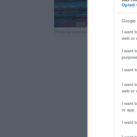
Opted 
Google 
I want t
Photo by jeremy888 – Pixabay
web or d
I want t
purpose
I want 
I want t
web or d
I want t
or app.
I want t
I want t