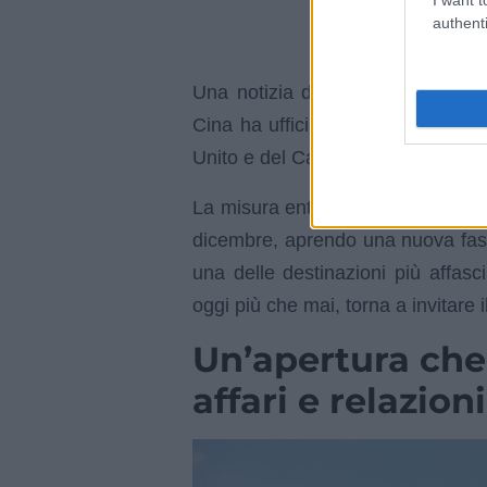
authenti
Una notizia destinata a cambiare 
Cina ha ufficialmente confermato 
Unito e del Canada per soggiorni f
La misura entrerà in vigore
il 17
dicembre, aprendo una nuova fase 
una delle destinazioni più affasc
oggi più che mai, torna a invitare 
Un’apertura che
affari e relazioni