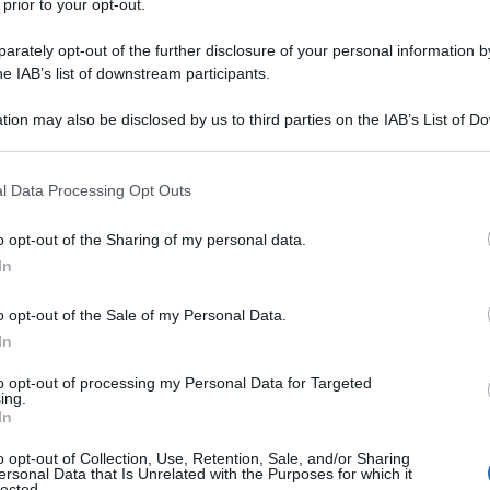
 prior to your opt-out.
rately opt-out of the further disclosure of your personal information by
he IAB’s list of downstream participants.
tion may also be disclosed by us to third parties on the IAB’s List of 
 that may further disclose it to other third parties.
 that this website/app uses one or more Google services and may gath
NEW
l Data Processing Opt Outs
including but not limited to your visit or usage behaviour. You may click 
La 
 to Google and its third-party tags to use your data for below specifi
o opt-out of the Sharing of my personal data.
que
ogle consent section.
In
sor
pre
o opt-out of the Sale of my Personal Data.
In
L
to opt-out of processing my Personal Data for Targeted
ing.
Ma
In
tr
o opt-out of Collection, Use, Retention, Sale, and/or Sharing
ersonal Data that Is Unrelated with the Purposes for which it
cl
lected.