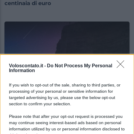
centinaia di euro
Voloscontato.it -
Do Not Process My Personal
Information
If you wish to opt-out of the sale, sharing to third parties, or
NEWS
processing of your personal or sensitive information for
targeted advertising by us, please use the below opt-out
La notte di San Lorenzo quest’anno
section to confirm your selection.
potrebbe sorprendere più del previsto
Please note that after your opt-out request is processed you
may continue seeing interest-based ads based on personal
Lo sapevi che...
information utilized by us or personal information disclosed to