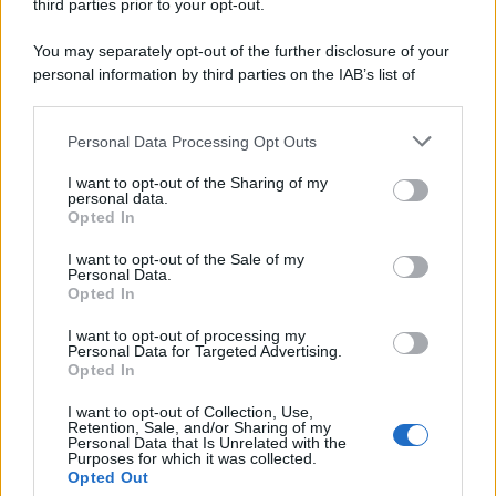
third parties prior to your opt-out.
Meteo weekend 7-9 agosto: il
You may separately opt-out of the further disclosure of your
secondo di agosto porta grosse novità
personal information by third parties on the IAB’s list of
per chi andrà in montagna
downstream participants.
Personal Data Processing Opt Outs
Una località di montagna vuole attirare
This information may also be disclosed by us to third parties
on the IAB’s List of Downstream Participants that may further
nomadi digitali con case e spazi di co-
I want to opt-out of the Sharing of my
disclose it to other third parties.
personal data.
working
Opted In
Please note that this website/app uses one or more Google
services and may gather and store information including but
“Vinted dei viaggi”: ora puoi acquistare
I want to opt-out of the Sale of my
Personal Data.
not limited to your visit or usage behaviour. You may click to
vacanze già prenotate risparmiando
Opted In
grant or deny consent to Google and its third-party tags to
centinaia di euro
use your data for below specified purposes in below Google
I want to opt-out of processing my
consent section.
Personal Data for Targeted Advertising.
Opted In
I want to opt-out of Collection, Use,
Retention, Sale, and/or Sharing of my
Personal Data that Is Unrelated with the
Purposes for which it was collected.
Opted Out