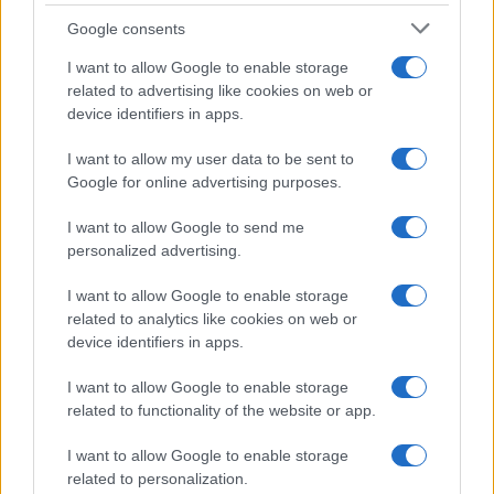
CHI
Google consents
REDAZIONE
CONTATTI
I want to allow Google to enable storage
SIAMO
related to advertising like cookies on web or
PARTNERSHIP E
device identifiers in apps.
ACCREDITAMENTI
I want to allow my user data to be sent to
Google for online advertising purposes.
I want to allow Google to send me
personalized advertising.
I want to allow Google to enable storage
related to analytics like cookies on web or
© 2026 - VOLOSCONTATO CONSIGLI E DIARI DI VIAGGIO - P.IVA
04827280654 – TESTATA REGISTRATA AL TRIBUNALE DI NOCERA
device identifiers in apps.
INFERIORE N. 3/2026 – REG. N. 1894/2026 ISCRIZIONE AL ROC N.
35792 – ISCRITTA ALL’ANSO (ASSOCIAZIONE NAZIONALE STAMPA
I want to allow Google to enable storage
ONLINE)
related to functionality of the website or app.
PRIVACY E NOTIFICHE
I want to allow Google to enable storage
related to personalization.