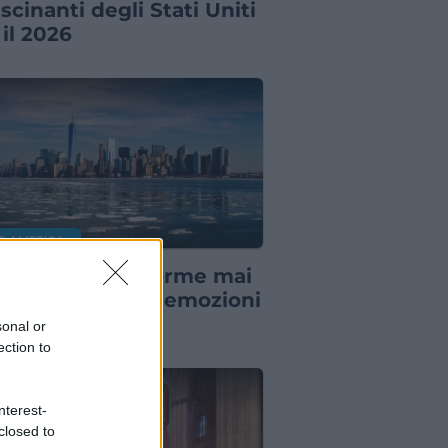
ascinanti degli Stati Uniti
 il 2026
D AMERICA
città che non dorme mai
 2026 promette emozioni
ora più grandi
sonal or
ection to
nterest-
closed to