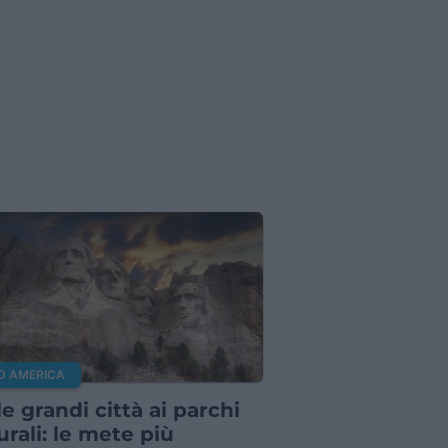
D AMERICA
le grandi città ai parchi
urali: le mete più