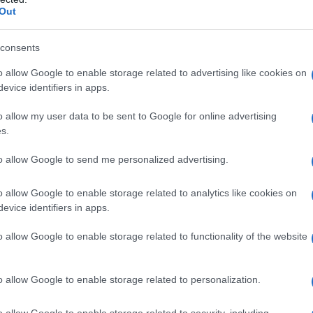
ca
Out
vo
consents
An
o allow Google to enable storage related to advertising like cookies on
Vi
evice identifiers in apps.
2
Cristoforo Colombo nel nuovo continente queste
o allow my user data to be sent to Google for online advertising
no 15.000 anni
; probabilmente i primi nativi
s.
retto di Bering durante l’ultima glaciazione, e si
to allow Google to send me personalized advertising.
o americano nella sua interezza, vivendo di caccia,
he.
o allow Google to enable storage related to analytics like cookies on
evice identifiers in apps.
ano profondamente queste tribù alla terra, tanto
o allow Google to enable storage related to functionality of the website
aggio ancestrale
del proprio popolo.
ountry
significa immergersi in un complesso
o allow Google to enable storage related to personalization.
credenze e cerimonie, nonché nella quotidianità
o allow Google to enable storage related to security, including