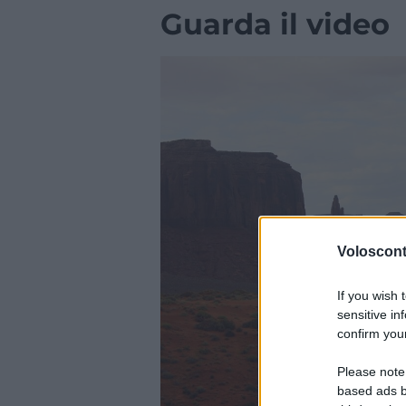
Guarda il video
Volosconta
If you wish 
sensitive in
confirm your
Please note
based ads b