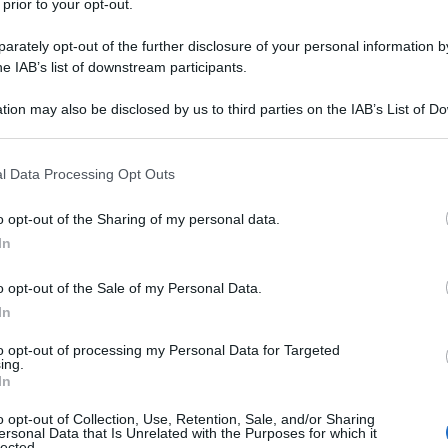
 prior to your opt-out.
rately opt-out of the further disclosure of your personal information by
he IAB’s list of downstream participants.
NOR
gli
Stati Uniti
e volete vivere delle esperienze
tion may also be disclosed by us to third parties on the IAB’s List of 
La 
 that may further disclose it to other third parties.
in considerazione l’idea di fare un salto nelle
del
ass
 that this website/app uses one or more Google services and may gath
l Data Processing Opt Outs
including but not limited to your visit or usage behaviour. You may click 
 to Google and its third-party tags to use your data for below specifi
L
o opt-out of the Sharing of my personal data.
ogle consent section.
In
Un
o opt-out of the Sale of my Personal Data.
eu
In
Eo
to opt-out of processing my Personal Data for Targeted
pa
ing.
In
L’
o opt-out of Collection, Use, Retention, Sale, and/or Sharing
in
ersonal Data that Is Unrelated with the Purposes for which it
lected.