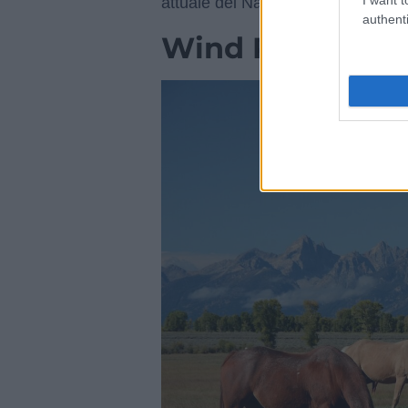
attuale dei Nativi d’America.
authenti
Wind River Res