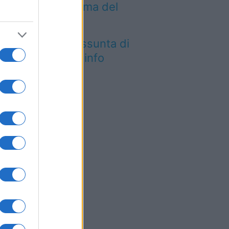
mbia l’attesa prima del
lo
tica Fiera dell’Assunta di
conovo: tutte le info
026