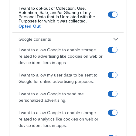
I want to opt-out of Collection, Use,
Retention, Sale, and/or Sharing of my
Personal Data that Is Unrelated with the
Purposes for which it was collected.
Opted Out
CHI
Google consents
REDAZIONE
CONTATTI
I want to allow Google to enable storage
SIAMO
related to advertising like cookies on web or
PARTNERSHIP E
device identifiers in apps.
ACCREDITAMENTI
I want to allow my user data to be sent to
Google for online advertising purposes.
I want to allow Google to send me
personalized advertising.
I want to allow Google to enable storage
related to analytics like cookies on web or
© 2026 - VOLOSCONTATO CONSIGLI E DIARI DI VIAGGIO - P.IVA
04827280654 – TESTATA REGISTRATA AL TRIBUNALE DI NOCERA
device identifiers in apps.
INFERIORE N. 3/2026 – REG. N. 1894/2026 ISCRIZIONE AL ROC N.
35792 – ISCRITTA ALL’ANSO (ASSOCIAZIONE NAZIONALE STAMPA