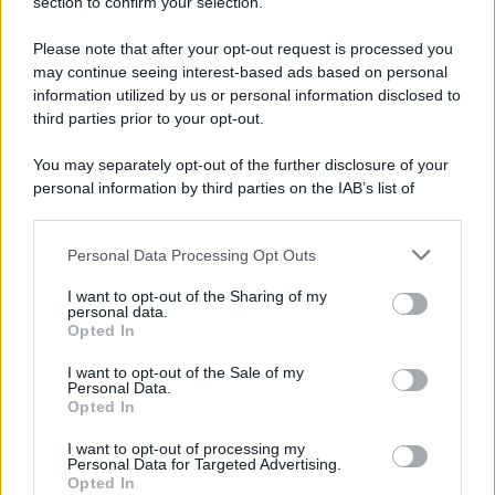
section to confirm your selection.
La notte di San Lorenzo quest’anno
potrebbe sorprendere più del previsto
Please note that after your opt-out request is processed you
may continue seeing interest-based ads based on personal
information utilized by us or personal information disclosed to
third parties prior to your opt-out.
Lo sapevi che...
You may separately opt-out of the further disclosure of your
Due siti UNESCO nello stesso luogo: il
personal information by third parties on the IAB’s list of
tesoro della Puglia che sorprende tutti
downstream participants.
Personal Data Processing Opt Outs
Mai così tante città italiane tra le più
This information may also be disclosed by us to third parties
on the IAB’s List of Downstream Participants that may further
care d’Europa: la classifica 2026 fa
I want to opt-out of the Sharing of my
disclose it to other third parties.
personal data.
discutere
Opted In
Please note that this website/app uses one or more Google
services and may gather and store information including but
Rientro dalla Spagna, attenzione ai
I want to opt-out of the Sale of my
Personal Data.
not limited to your visit or usage behaviour. You may click to
controlli: cosa cambia negli aeroporti
Opted In
grant or deny consent to Google and its third-party tags to
italiani
use your data for below specified purposes in below Google
I want to opt-out of processing my
consent section.
Personal Data for Targeted Advertising.
Opted In