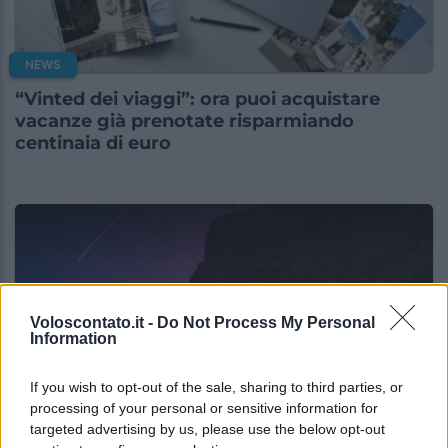
NEWS
“Vinted dei viaggi”: ora puoi acquistare
vacanze già prenotate risparmiando
centinaia di euro
Voloscontato.it -
Do Not Process My Personal
Information
If you wish to opt-out of the sale, sharing to third parties, or
processing of your personal or sensitive information for
targeted advertising by us, please use the below opt-out
NEWS