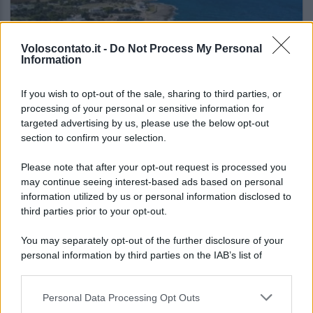
Voloscontato.it -
Do Not Process My Personal
Information
If you wish to opt-out of the sale, sharing to third parties, or
RISTORANTI
processing of your personal or sensitive information for
targeted advertising by us, please use the below opt-out
Monopoli dove mangiare bene spendendo
section to confirm your selection.
poco
Please note that after your opt-out request is processed you
may continue seeing interest-based ads based on personal
Lo sapevi che...
information utilized by us or personal information disclosed to
third parties prior to your opt-out.
Barcellona non vuole più questo
You may separately opt-out of the further disclosure of your
turismo: la città prepara un
personal information by third parties on the IAB’s list of
cambiamento profondo
downstream participants.
Personal Data Processing Opt Outs
Il suono dei campanacci annuncia uno
This information may also be disclosed by us to third parties