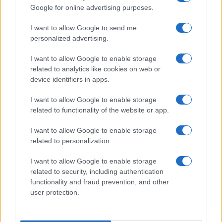
Google for online advertising purposes.
I want to allow Google to send me
personalized advertising.
I want to allow Google to enable storage
related to analytics like cookies on web or
© 2026 - VOLOSCONTATO CONSIGLI E DIARI DI VIAGGIO - P.IVA
04827280654 – TESTATA REGISTRATA AL TRIBUNALE DI NOCERA
device identifiers in apps.
INFERIORE N. 3/2026 – REG. N. 1894/2026 ISCRIZIONE AL ROC N.
35792 – ISCRITTA ALL’ANSO (ASSOCIAZIONE NAZIONALE STAMPA
I want to allow Google to enable storage
ONLINE)
related to functionality of the website or app.
PRIVACY E NOTIFICHE
I want to allow Google to enable storage
related to personalization.
PREFERENZE PRIVACY
I want to allow Google to enable storage
related to security, including authentication
MAPPA DEL SITO
functionality and fraud prevention, and other
user protection.