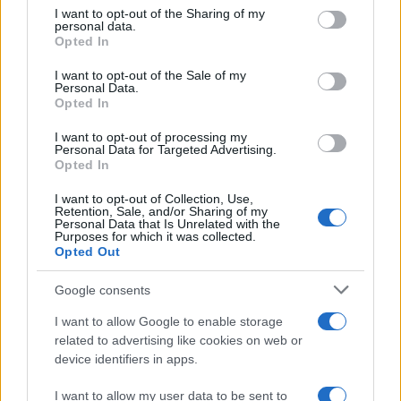
on the IAB’s List of Downstream Participants that may further
degli spettacoli più belli dell’autunno
I want to opt-out of the Sharing of my
disclose it to other third parties.
personal data.
italiano
Opted In
Please note that this website/app uses one or more Google
services and may gather and store information including but
Queste spiagge sembrano irreali, ma
I want to opt-out of the Sale of my
Personal Data.
not limited to your visit or usage behaviour. You may click to
esistono davvero: la nuova classifica
Opted In
grant or deny consent to Google and its third-party tags to
mondiale
use your data for below specified purposes in below Google
I want to opt-out of processing my
consent section.
Personal Data for Targeted Advertising.
Opted In
I want to opt-out of Collection, Use,
Retention, Sale, and/or Sharing of my
Personal Data that Is Unrelated with the
Purposes for which it was collected.
Opted Out
CHI
Google consents
REDAZIONE
CONTATTI
I want to allow Google to enable storage
SIAMO
related to advertising like cookies on web or
PARTNERSHIP E
device identifiers in apps.
ACCREDITAMENTI
I want to allow my user data to be sent to