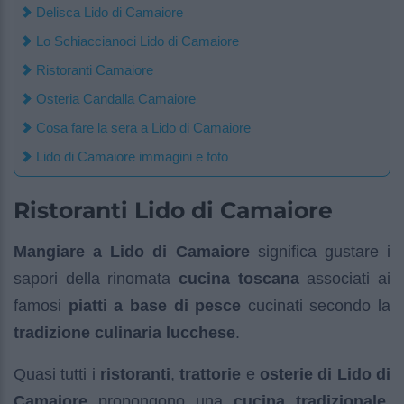
Delisca Lido di Camaiore
Lo Schiaccianoci Lido di Camaiore
Ristoranti Camaiore
Osteria Candalla Camaiore
Cosa fare la sera a Lido di Camaiore
Lido di Camaiore immagini e foto
Ristoranti Lido di Camaiore
Mangiare a Lido di Camaiore
significa gustare i
sapori della rinomata
cucina toscana
associati ai
famosi
piatti a base di pesce
cucinati secondo la
tradizione culinaria lucchese
.
Quasi tutti i
ristoranti
,
trattorie
e
osterie di Lido di
Camaiore
propongono una
cucina tradizionale
,