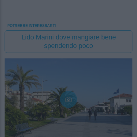
POTREBBE INTERESSARTI
Lido Marini dove mangiare bene
spendendo poco