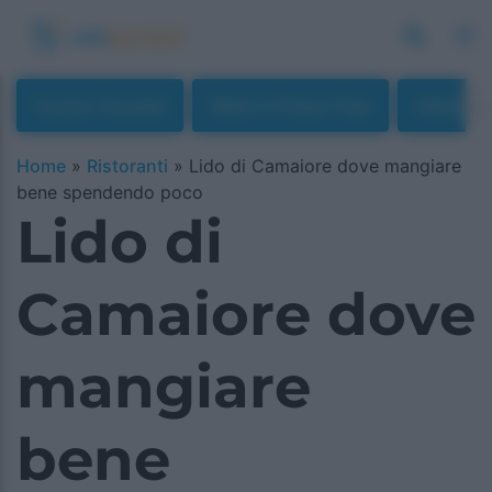
Cucina Toscana
Menù A Prezzi Fissi
Osterie
Home
»
Ristoranti
»
Lido di Camaiore dove mangiare
bene spendendo poco
Lido di
Camaiore dove
mangiare
bene