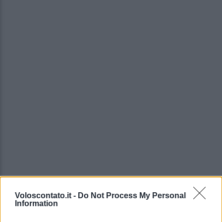
Per conoscere i migliori locali dove prendere un
Voloscontato.it -
Do Not Process My Personal
Information
aperitivo
o dove trascorrere una serata all’insegna