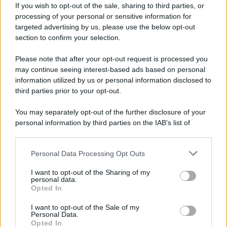
Lido di Camaiore
del
divertimento
consulta
If you wish to opt-out of the sale, sharing to third parties, or
processing of your personal or sensitive information for
discoteche e locali notturni
.
targeted advertising by us, please use the below opt-out
section to confirm your selection.
Lido di Camaiore immagini e
foto
Please note that after your opt-out request is processed you
may continue seeing interest-based ads based on personal
information utilized by us or personal information disclosed to
third parties prior to your opt-out.
You may separately opt-out of the further disclosure of your
personal information by third parties on the IAB’s list of
downstream participants.
Personal Data Processing Opt Outs
This information may also be disclosed by us to third parties
on the IAB’s List of Downstream Participants that may further
I want to opt-out of the Sharing of my
disclose it to other third parties.
personal data.
Opted In
Please note that this website/app uses one or more Google
services and may gather and store information including but
I want to opt-out of the Sale of my
Personal Data.
not limited to your visit or usage behaviour. You may click to
Opted In
grant or deny consent to Google and its third-party tags to