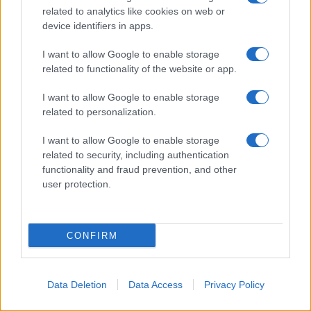
related to analytics like cookies on web or
CHI
device identifiers in apps.
REDAZIONE
CONTATTI
I want to allow Google to enable storage
SIAMO
related to functionality of the website or app.
PARTNERSHIP E
ACCREDITAMENTI
I want to allow Google to enable storage
related to personalization.
I want to allow Google to enable storage
related to security, including authentication
functionality and fraud prevention, and other
user protection.
© 2026 - VOLOSCONTATO CONSIGLI E DIARI DI VIAGGIO - P.IVA
04827280654 – TESTATA REGISTRATA AL TRIBUNALE DI NOCERA
CONFIRM
INFERIORE N. 3/2026 – REG. N. 1894/2026 ISCRIZIONE AL ROC N.
35792 – ISCRITTA ALL’ANSO (ASSOCIAZIONE NAZIONALE STAMPA
ONLINE)
Data Deletion
Data Access
Privacy Policy
PRIVACY E NOTIFICHE