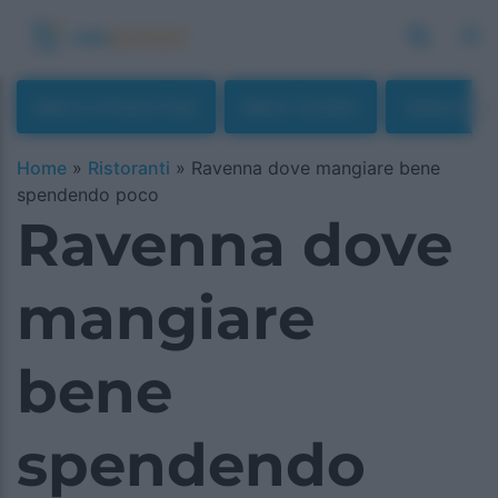
Menù A Prezzi Fissi
Menù Turistici
Osterie
Home
»
Ristoranti
»
Ravenna dove mangiare bene
spendendo poco
Ravenna dove
mangiare
bene
spendendo