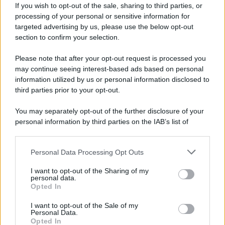
Villasimius dove mangiare bene spendendo
If you wish to opt-out of the sale, sharing to third parties, or
poco
processing of your personal or sensitive information for
targeted advertising by us, please use the below opt-out
section to confirm your selection.
Please note that after your opt-out request is processed you
may continue seeing interest-based ads based on personal
information utilized by us or personal information disclosed to
third parties prior to your opt-out.
You may separately opt-out of the further disclosure of your
personal information by third parties on the IAB’s list of
downstream participants.
Personal Data Processing Opt Outs
This information may also be disclosed by us to third parties
RISTORANTI
on the IAB’s List of Downstream Participants that may further
I want to opt-out of the Sharing of my
disclose it to other third parties.
Monopoli dove mangiare bene spendendo
personal data.
poco
Opted In
Please note that this website/app uses one or more Google
services and may gather and store information including but
I want to opt-out of the Sale of my
Personal Data.
not limited to your visit or usage behaviour. You may click to
Opted In
Lo sapevi che...
grant or deny consent to Google and its third-party tags to