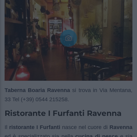
Taberna Boaria Ravenna
si trova in Via Mentana,
33 Tel (+39) 0544 215258.
Ristorante I Furfanti Ravenna
Il
ristorante I Furfanti
nasce nel cuore di
Ravenna
ed è specializzato sia nella
cucina di pesce
e sia