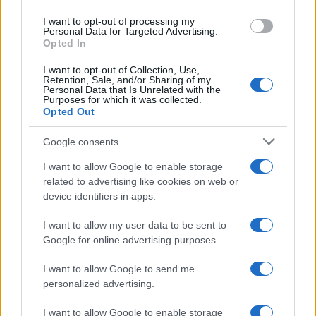
use your data for below specified purposes in below Google
I want to opt-out of processing my
consent section.
Personal Data for Targeted Advertising.
Mai così tante città italiane tra le più
Opted In
care d’Europa: la classifica 2026 fa
I want to opt-out of Collection, Use,
discutere
Retention, Sale, and/or Sharing of my
Personal Data that Is Unrelated with the
Purposes for which it was collected.
Rientro dalla Spagna, attenzione ai
Opted Out
controlli: cosa cambia negli aeroporti
Google consents
italiani
I want to allow Google to enable storage
Meteo weekend 7-9 agosto: il
related to advertising like cookies on web or
secondo di agosto porta grosse novità
device identifiers in apps.
per chi andrà in montagna
I want to allow my user data to be sent to
Google for online advertising purposes.
I want to allow Google to send me
personalized advertising.
I want to allow Google to enable storage