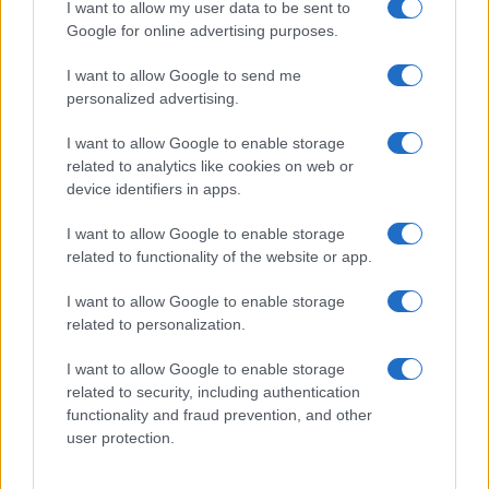
I want to allow my user data to be sent to
Google for online advertising purposes.
I want to allow Google to send me
personalized advertising.
I want to allow Google to enable storage
related to analytics like cookies on web or
© 2026 - VOLOSCONTATO CONSIGLI E DIARI DI VIAGGIO - P.IVA
04827280654 – TESTATA REGISTRATA AL TRIBUNALE DI NOCERA
device identifiers in apps.
INFERIORE N. 3/2026 – REG. N. 1894/2026 ISCRIZIONE AL ROC N.
35792 – ISCRITTA ALL’ANSO (ASSOCIAZIONE NAZIONALE STAMPA
I want to allow Google to enable storage
ONLINE)
related to functionality of the website or app.
PRIVACY E NOTIFICHE
I want to allow Google to enable storage
related to personalization.
PREFERENZE PRIVACY
I want to allow Google to enable storage
related to security, including authentication
MAPPA DEL SITO
functionality and fraud prevention, and other
user protection.