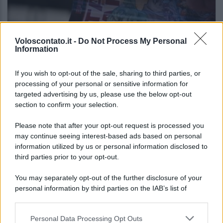
Voloscontato.it -
Do Not Process My Personal
Information
If you wish to opt-out of the sale, sharing to third parties, or
processing of your personal or sensitive information for
targeted advertising by us, please use the below opt-out
SAGRE ED EVENTI
section to confirm your selection.
Ad agosto il mondo nerd invade l’Italia: gli
appuntamenti da non perdere
Please note that after your opt-out request is processed you
may continue seeing interest-based ads based on personal
information utilized by us or personal information disclosed to
third parties prior to your opt-out.
Lo sapevi che...
You may separately opt-out of the further disclosure of your
Antica Fiera dell’Assunta di Viconovo:
personal information by third parties on the IAB’s list of
tutte le info 2026
downstream participants.
Personal Data Processing Opt Outs
Caldo intenso, poi temporali e
This information may also be disclosed by us to third parties