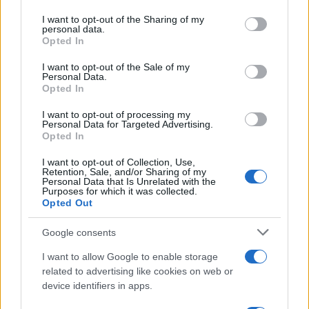
on the IAB’s List of Downstream Participants that may further
grandine: cosa indicano le previsioni
I want to opt-out of the Sharing of my
disclose it to other third parties.
personal data.
meteo per Agosto
Opted In
Please note that this website/app uses one or more Google
services and may gather and store information including but
Presto tutti avranno un motivo in più
I want to opt-out of the Sale of my
Personal Data.
not limited to your visit or usage behaviour. You may click to
per scegliere l’Italia: cosa sta per
Opted In
grant or deny consent to Google and its third-party tags to
accadere
use your data for below specified purposes in below Google
I want to opt-out of processing my
consent section.
Personal Data for Targeted Advertising.
Opted In
I want to opt-out of Collection, Use,
Retention, Sale, and/or Sharing of my
Personal Data that Is Unrelated with the
Purposes for which it was collected.
Opted Out
CHI
Google consents
REDAZIONE
CONTATTI
I want to allow Google to enable storage
SIAMO
related to advertising like cookies on web or
PARTNERSHIP E
device identifiers in apps.
ACCREDITAMENTI