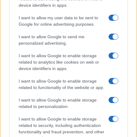
PARTNERSHIP E
device identifiers in apps.
ACCREDITAMENTI
I want to allow my user data to be sent to
Google for online advertising purposes.
I want to allow Google to send me
personalized advertising.
I want to allow Google to enable storage
related to analytics like cookies on web or
© 2026 - VOLOSCONTATO CONSIGLI E DIARI DI VIAGGIO - P.IVA
04827280654 – TESTATA REGISTRATA AL TRIBUNALE DI NOCERA
device identifiers in apps.
INFERIORE N. 3/2026 – REG. N. 1894/2026 ISCRIZIONE AL ROC N.
35792 – ISCRITTA ALL’ANSO (ASSOCIAZIONE NAZIONALE STAMPA
I want to allow Google to enable storage
ONLINE)
related to functionality of the website or app.
PRIVACY E NOTIFICHE
I want to allow Google to enable storage
related to personalization.
PREFERENZE PRIVACY
I want to allow Google to enable storage
related to security, including authentication
MAPPA DEL SITO
functionality and fraud prevention, and other