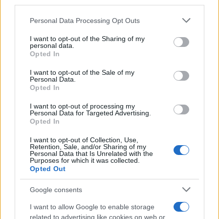
viaggiatori
downstream participants.
Personal Data Processing Opt Outs
Il 12 agosto il cielo cambierà volto:
This information may also be disclosed by us to third parties
on the IAB’s List of Downstream Participants that may further
l’eclissi che mancava dal 1999 sarà
I want to opt-out of the Sharing of my
disclose it to other third parties.
personal data.
visibile dall’Italia
Opted In
Please note that this website/app uses one or more Google
services and may gather and store information including but
È stato eletto il sentiero più bello del
I want to opt-out of the Sale of my
Personal Data.
not limited to your visit or usage behaviour. You may click to
Regno Unito: il paesaggio lascia senza
Opted In
grant or deny consent to Google and its third-party tags to
fiato
use your data for below specified purposes in below Google
I want to opt-out of processing my
consent section.
Personal Data for Targeted Advertising.
Opted In
I want to opt-out of Collection, Use,
Retention, Sale, and/or Sharing of my
Personal Data that Is Unrelated with the
Purposes for which it was collected.
Opted Out
CHI
Google consents
REDAZIONE
CONTATTI
I want to allow Google to enable storage
SIAMO
related to advertising like cookies on web or