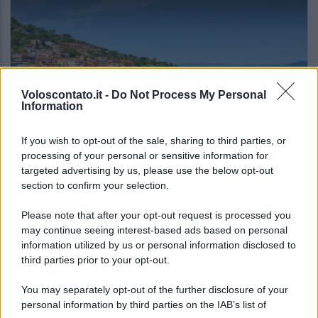
Voloscontato.it -
Do Not Process My Personal
Information
If you wish to opt-out of the sale, sharing to third parties, or
SAGRE ED EVENTI
processing of your personal or sensitive information for
targeted advertising by us, please use the below opt-out
Palio Marinaro dell’Argentario 2026: tutte le
section to confirm your selection.
news!
Please note that after your opt-out request is processed you
may continue seeing interest-based ads based on personal
Lo sapevi che...
information utilized by us or personal information disclosed to
third parties prior to your opt-out.
Il cammino italiano che tutti possono
You may separately opt-out of the further disclosure of your
fare in un giorno conquista sempre più
personal information by third parties on the IAB’s list of