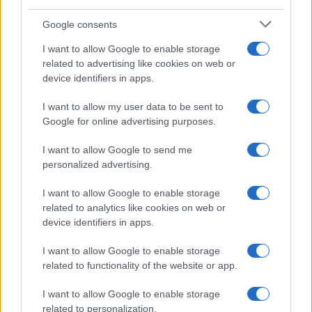
CHI
Google consents
REDAZIONE
CONTATTI
I want to allow Google to enable storage
SIAMO
related to advertising like cookies on web or
PARTNERSHIP E
device identifiers in apps.
ACCREDITAMENTI
I want to allow my user data to be sent to
Google for online advertising purposes.
I want to allow Google to send me
personalized advertising.
I want to allow Google to enable storage
related to analytics like cookies on web or
© 2026 - VOLOSCONTATO CONSIGLI E DIARI DI VIAGGIO - P.IVA
04827280654 – TESTATA REGISTRATA AL TRIBUNALE DI NOCERA
device identifiers in apps.
INFERIORE N. 3/2026 – REG. N. 1894/2026 ISCRIZIONE AL ROC N.
35792 – ISCRITTA ALL’ANSO (ASSOCIAZIONE NAZIONALE STAMPA
I want to allow Google to enable storage
ONLINE)
related to functionality of the website or app.
PRIVACY E NOTIFICHE
I want to allow Google to enable storage
related to personalization.