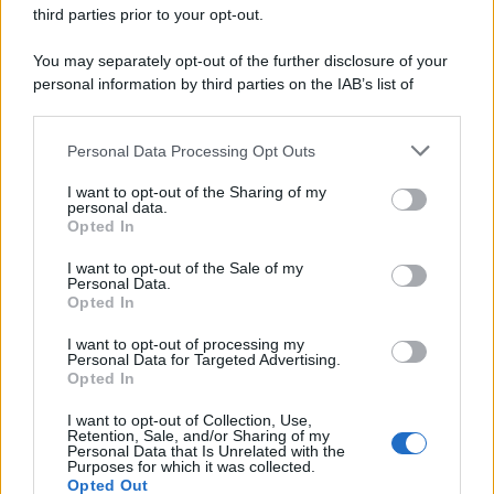
third parties prior to your opt-out.
Il cammino italiano che tutti possono
You may separately opt-out of the further disclosure of your
fare in un giorno conquista sempre più
personal information by third parties on the IAB’s list of
viaggiatori
downstream participants.
Personal Data Processing Opt Outs
Il 12 agosto il cielo cambierà volto:
This information may also be disclosed by us to third parties
on the IAB’s List of Downstream Participants that may further
l’eclissi che mancava dal 1999 sarà
I want to opt-out of the Sharing of my
disclose it to other third parties.
personal data.
visibile dall’Italia
Opted In
Please note that this website/app uses one or more Google
services and may gather and store information including but
È stato eletto il sentiero più bello del
I want to opt-out of the Sale of my
Personal Data.
not limited to your visit or usage behaviour. You may click to
Regno Unito: il paesaggio lascia senza
Opted In
grant or deny consent to Google and its third-party tags to
fiato
use your data for below specified purposes in below Google
I want to opt-out of processing my
consent section.
Personal Data for Targeted Advertising.
Opted In
I want to opt-out of Collection, Use,
Retention, Sale, and/or Sharing of my
Personal Data that Is Unrelated with the
Purposes for which it was collected.
Opted Out