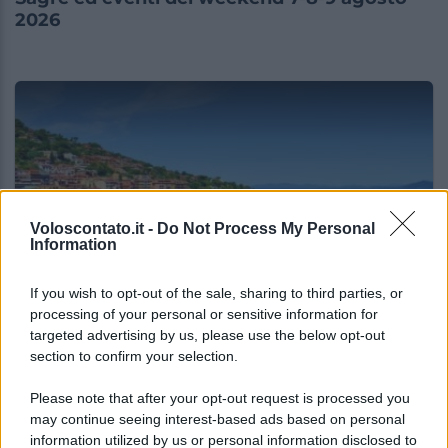
2026
Voloscontato.it -
Do Not Process My Personal
Information
If you wish to opt-out of the sale, sharing to third parties, or
SAGRE ED EVENTI
processing of your personal or sensitive information for
targeted advertising by us, please use the below opt-out
Palio Marinaro dell’Argentario 2026: tutte le
section to confirm your selection.
news!
Please note that after your opt-out request is processed you
may continue seeing interest-based ads based on personal
Lo sapevi che...
information utilized by us or personal information disclosed to