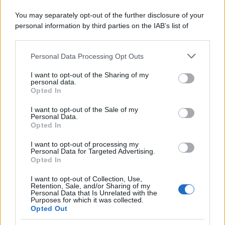
È stato eletto il sentiero più bello del
You may separately opt-out of the further disclosure of your
Regno Unito: il paesaggio lascia senza
personal information by third parties on the IAB’s list of
fiato
downstream participants.
Personal Data Processing Opt Outs
Non solo Scala dei Turchi: c’è un’altra
This information may also be disclosed by us to third parties
on the IAB’s List of Downstream Participants that may further
meraviglia che conquista al primo
I want to opt-out of the Sharing of my
disclose it to other third parties.
personal data.
sguardo
Opted In
Please note that this website/app uses one or more Google
services and may gather and store information including but
Non è quello di Arcugnano: il vero
I want to opt-out of the Sale of my
Personal Data.
not limited to your visit or usage behaviour. You may click to
anfiteatro romano del Veneto si trova
Opted In
grant or deny consent to Google and its third-party tags to
in questa città
use your data for below specified purposes in below Google
I want to opt-out of processing my
consent section.
Personal Data for Targeted Advertising.
Opted In
I want to opt-out of Collection, Use,
Retention, Sale, and/or Sharing of my
Personal Data that Is Unrelated with the
Purposes for which it was collected.
Opted Out