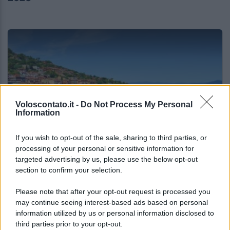
Voloscontato.it -
Do Not Process My Personal
Information
If you wish to opt-out of the sale, sharing to third parties, or
SAGRE ED EVENTI
processing of your personal or sensitive information for
targeted advertising by us, please use the below opt-out
Palio Marinaro dell’Argentario 2026: tutte le
section to confirm your selection.
news!
Please note that after your opt-out request is processed you
may continue seeing interest-based ads based on personal
Lo sapevi che...
information utilized by us or personal information disclosed to
third parties prior to your opt-out.