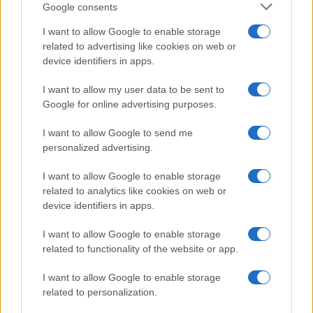
CHI
Google consents
REDAZIONE
CONTATTI
I want to allow Google to enable storage
SIAMO
related to advertising like cookies on web or
PARTNERSHIP E
device identifiers in apps.
ACCREDITAMENTI
I want to allow my user data to be sent to
Google for online advertising purposes.
I want to allow Google to send me
personalized advertising.
I want to allow Google to enable storage
related to analytics like cookies on web or
© 2026 - VOLOSCONTATO CONSIGLI E DIARI DI VIAGGIO - P.IVA
04827280654 – TESTATA REGISTRATA AL TRIBUNALE DI NOCERA
device identifiers in apps.
INFERIORE N. 3/2026 – REG. N. 1894/2026 ISCRIZIONE AL ROC N.
35792 – ISCRITTA ALL’ANSO (ASSOCIAZIONE NAZIONALE STAMPA
I want to allow Google to enable storage
ONLINE)
related to functionality of the website or app.
PRIVACY E NOTIFICHE
I want to allow Google to enable storage
related to personalization.
PREFERENZE PRIVACY