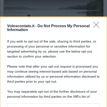
Voloscontato.it -
Do Not Process My Personal
Information
If you wish to opt-out of the sale, sharing to third parties, or
processing of your personal or sensitive information for
targeted advertising by us, please use the below opt-out
EUROPA
section to confirm your selection.
Sempre più persone cercano il fresco: i Paesi
europei dove l’estate è più mite
Please note that after your opt-out request is processed you
may continue seeing interest-based ads based on personal
information utilized by us or personal information disclosed to
third parties prior to your opt-out.
Lo sapevi che...
You may separately opt-out of the further disclosure of your
Un grande quotidiano europeo
personal information by third parties on the IAB’s list of
incorona le Isole Eolie: ecco perché
downstream participants.