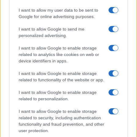
ACCREDITAMENTI
I want to allow my user data to be sent to
Google for online advertising purposes.
I want to allow Google to send me
personalized advertising.
I want to allow Google to enable storage
related to analytics like cookies on web or
© 2026 - VOLOSCONTATO CONSIGLI E DIARI DI VIAGGIO - P.IVA
04827280654 – TESTATA REGISTRATA AL TRIBUNALE DI NOCERA
device identifiers in apps.
INFERIORE N. 3/2026 – REG. N. 1894/2026 ISCRIZIONE AL ROC N.
35792 – ISCRITTA ALL’ANSO (ASSOCIAZIONE NAZIONALE STAMPA
I want to allow Google to enable storage
ONLINE)
related to functionality of the website or app.
PRIVACY E NOTIFICHE
I want to allow Google to enable storage
related to personalization.
PREFERENZE PRIVACY
I want to allow Google to enable storage
related to security, including authentication
MAPPA DEL SITO
functionality and fraud prevention, and other
user protection.