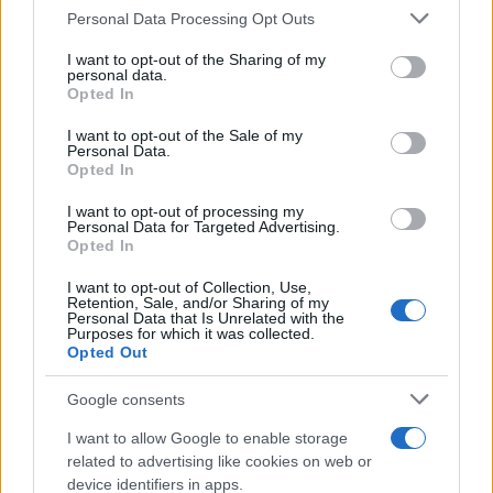
tutti ne parlano
Personal Data Processing Opt Outs
This information may also be disclosed by us to third parties
on the IAB’s List of Downstream Participants that may further
L’Aeroporto di Bari introduce una
I want to opt-out of the Sharing of my
disclose it to other third parties.
personal data.
novità che cambia l’attesa prima del
Opted In
Please note that this website/app uses one or more Google
volo
services and may gather and store information including but
I want to opt-out of the Sale of my
Personal Data.
not limited to your visit or usage behaviour. You may click to
Antica Fiera dell’Assunta di Viconovo:
Opted In
grant or deny consent to Google and its third-party tags to
tutte le info 2026
use your data for below specified purposes in below Google
I want to opt-out of processing my
consent section.
Personal Data for Targeted Advertising.
Opted In
I want to opt-out of Collection, Use,
Retention, Sale, and/or Sharing of my
Personal Data that Is Unrelated with the
Purposes for which it was collected.
Opted Out
CHI
Google consents
REDAZIONE
CONTATTI
I want to allow Google to enable storage
SIAMO
related to advertising like cookies on web or
PARTNERSHIP E
device identifiers in apps.