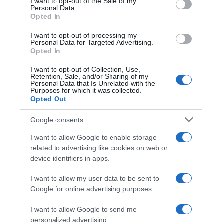
Rientro dalla Spagna, attenzione ai
I want to opt-out of the Sale of my
Personal Data.
not limited to your visit or usage behaviour. You may click to
controlli: cosa cambia negli aeroporti
Opted In
grant or deny consent to Google and its third-party tags to
italiani
use your data for below specified purposes in below Google
I want to opt-out of processing my
consent section.
Personal Data for Targeted Advertising.
Opted In
I want to opt-out of Collection, Use,
Retention, Sale, and/or Sharing of my
Personal Data that Is Unrelated with the
Purposes for which it was collected.
Opted Out
CHI
Google consents
REDAZIONE
CONTATTI
I want to allow Google to enable storage
SIAMO
related to advertising like cookies on web or
PARTNERSHIP E
device identifiers in apps.
ACCREDITAMENTI
I want to allow my user data to be sent to
Google for online advertising purposes.
I want to allow Google to send me
personalized advertising.