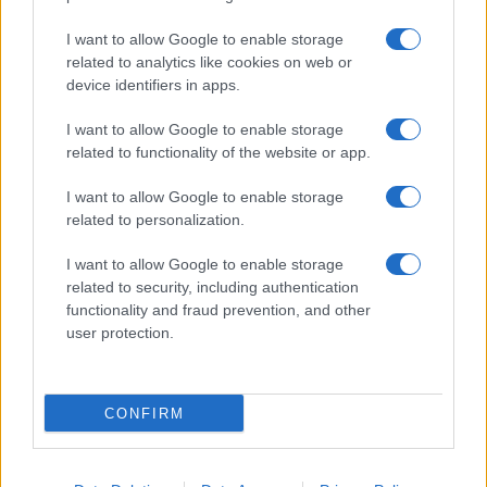
I want to allow Google to enable storage
related to analytics like cookies on web or
© 2026 - VOLOSCONTATO CONSIGLI E DIARI DI VIAGGIO - P.IVA
04827280654 – TESTATA REGISTRATA AL TRIBUNALE DI NOCERA
device identifiers in apps.
INFERIORE N. 3/2026 – REG. N. 1894/2026 ISCRIZIONE AL ROC N.
35792 – ISCRITTA ALL’ANSO (ASSOCIAZIONE NAZIONALE STAMPA
I want to allow Google to enable storage
ONLINE)
related to functionality of the website or app.
PRIVACY E NOTIFICHE
I want to allow Google to enable storage
related to personalization.
PREFERENZE PRIVACY
I want to allow Google to enable storage
related to security, including authentication
MAPPA DEL SITO
functionality and fraud prevention, and other
user protection.
CONFIRM