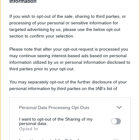
Information
If you wish to opt-out of the sale, sharing to third parties, or
processing of your personal or sensitive information for
GUIDE PER VIAGGIATORI
targeted advertising by us, please use the below opt-out
Una località di montagna vuole attirare
section to confirm your selection.
nomadi digitali con case e spazi di co-
working
Please note that after your opt-out request is processed you
may continue seeing interest-based ads based on personal
information utilized by us or personal information disclosed to
third parties prior to your opt-out.
Lo sapevi che...
You may separately opt-out of the further disclosure of your
Due siti UNESCO nello stesso luogo: il
personal information by third parties on the IAB’s list of
tesoro della Puglia che sorprende tutti
downstream participants.
Personal Data Processing Opt Outs
Mai così tante città italiane tra le più
This information may also be disclosed by us to third parties
on the IAB’s List of Downstream Participants that may further
care d’Europa: la classifica 2026 fa
I want to opt-out of the Sharing of my
disclose it to other third parties.
personal data.
discutere
Opted In
Please note that this website/app uses one or more Google
services and may gather and store information including but