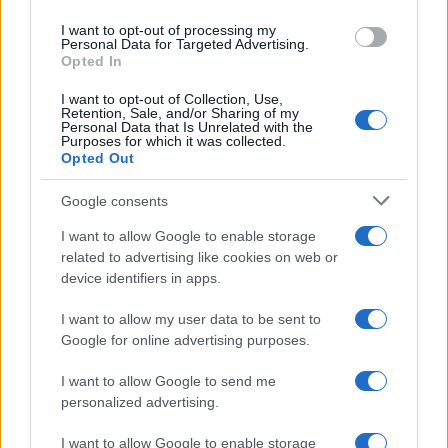
use your data for below specified purposes in below Google
I want to opt-out of processing my
consent section.
Personal Data for Targeted Advertising.
Opted In
I want to opt-out of Collection, Use,
Retention, Sale, and/or Sharing of my
Personal Data that Is Unrelated with the
Purposes for which it was collected.
Opted Out
Google consents
GUIDE PER VIAGGIATORI
I want to allow Google to enable storage
related to advertising like cookies on web or
I Paesi dove puoi vivere una vacanza in
device identifiers in apps.
campeggio spendendo molto meno del
previsto
I want to allow my user data to be sent to
Google for online advertising purposes.
I want to allow Google to send me
personalized advertising.
I want to allow Google to enable storage