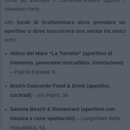
come ad esempio il
Carnevale a Mare
oppure l’
Hawaiian Party
.
Altri
locali di Grottammare dove prendere un
aperitivo o dove trascorrere una serata tra amici
sono:
Attico del Mare “La Torretta” (aperitivo al
tramonto, panorama mozzafiato, ristorazione)
– Piazza Kursaal, 6.
Bistrò Concorde Food & Drink (aperitivi,
cocktail)
– Via Parini, 34.
Savana Beach & Restaurant (aperitivo con
musica e cene spettacolo)
– Lungomare della
Repubblica, 53.