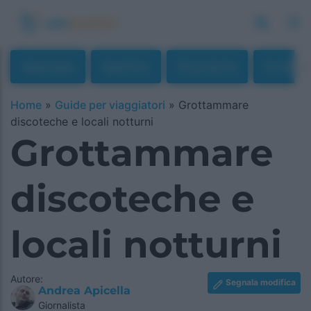
Apericena
Aperitivo
Discoteche
Dj Set
Home
»
Guide per viaggiatori
»
Grottammare
discoteche e locali notturni
Grottammare
discoteche e
locali notturni
Autore:
Segnala modifica
Andrea Apicella
Giornalista