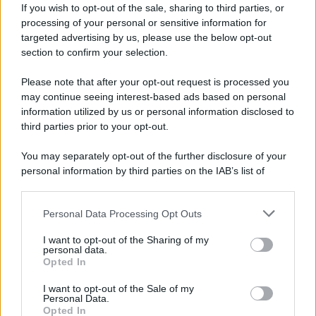
If you wish to opt-out of the sale, sharing to third parties, or
processing of your personal or sensitive information for
targeted advertising by us, please use the below opt-out
section to confirm your selection.
Please note that after your opt-out request is processed you
may continue seeing interest-based ads based on personal
information utilized by us or personal information disclosed to
third parties prior to your opt-out.
You may separately opt-out of the further disclosure of your
personal information by third parties on the IAB’s list of
downstream participants.
Personal Data Processing Opt Outs
This information may also be disclosed by us to third parties
on the IAB’s List of Downstream Participants that may further
GUIDE PER VIAGGIATORI
I want to opt-out of the Sharing of my
disclose it to other third parties.
personal data.
Non solo Scala dei Turchi: c’è un’altra
Opted In
Please note that this website/app uses one or more Google
meraviglia che conquista al primo sguardo
services and may gather and store information including but
I want to opt-out of the Sale of my
Personal Data.
not limited to your visit or usage behaviour. You may click to
Opted In
grant or deny consent to Google and its third-party tags to