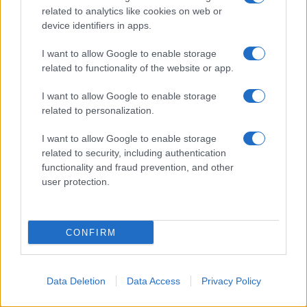
related to analytics like cookies on web or
device identifiers in apps.
I want to allow Google to enable storage
related to functionality of the website or app.
I want to allow Google to enable storage
GUIDE PER VIAGGIATORI
related to personalization.
Non puoi dire di essere stato a Palermo
I want to allow Google to enable storage
senza provarla: dove mangiare l’arancina
related to security, including authentication
functionality and fraud prevention, and other
user protection.
Lo sapevi che...
È stato eletto il sentiero più bello del
CONFIRM
Regno Unito: il paesaggio lascia senza
fiato
Data Deletion
Data Access
Privacy Policy
Non solo Scala dei Turchi: c’è un’altra