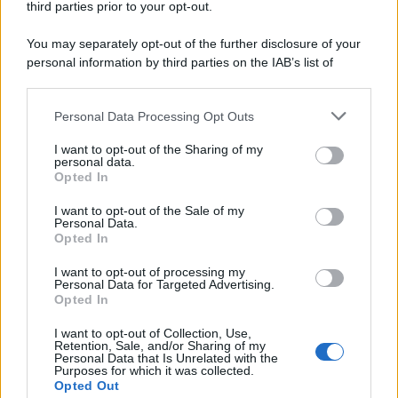
third parties prior to your opt-out.
Mai così tante città italiane tra le più
You may separately opt-out of the further disclosure of your
care d’Europa: la classifica 2026 fa
personal information by third parties on the IAB’s list of
discutere
downstream participants.
Personal Data Processing Opt Outs
Rientro dalla Spagna, attenzione ai
This information may also be disclosed by us to third parties
on the IAB’s List of Downstream Participants that may further
controlli: cosa cambia negli aeroporti
I want to opt-out of the Sharing of my
disclose it to other third parties.
personal data.
italiani
Opted In
Please note that this website/app uses one or more Google
services and may gather and store information including but
Meteo weekend 7-9 agosto: il
I want to opt-out of the Sale of my
Personal Data.
not limited to your visit or usage behaviour. You may click to
secondo di agosto porta grosse novità
Opted In
grant or deny consent to Google and its third-party tags to
per chi andrà in montagna
use your data for below specified purposes in below Google
I want to opt-out of processing my
consent section.
Personal Data for Targeted Advertising.
Opted In
I want to opt-out of Collection, Use,
Retention, Sale, and/or Sharing of my
Personal Data that Is Unrelated with the
Purposes for which it was collected.
Opted Out