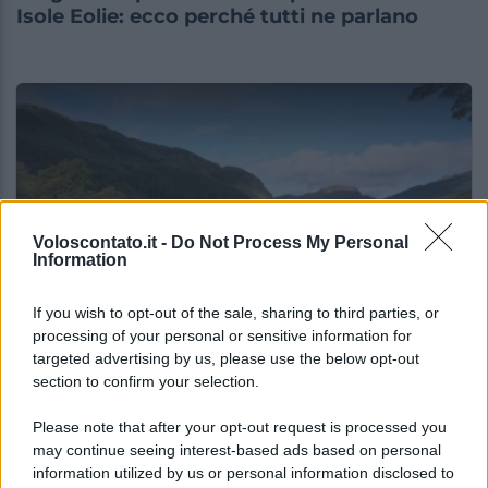
Isole Eolie: ecco perché tutti ne parlano
Voloscontato.it -
Do Not Process My Personal
Information
If you wish to opt-out of the sale, sharing to third parties, or
GUIDE PER VIAGGIATORI
processing of your personal or sensitive information for
targeted advertising by us, please use the below opt-out
Il caldo non arriva ovunque: queste
section to confirm your selection.
destinazioni sorprendono per il clima estivo
Please note that after your opt-out request is processed you
may continue seeing interest-based ads based on personal
Lo sapevi che...
information utilized by us or personal information disclosed to