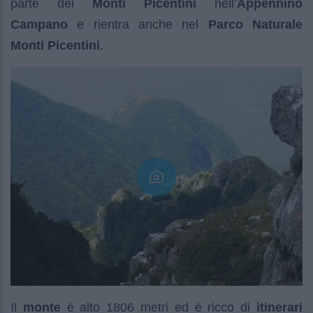
parte dei
Monti Picentini
nell’
Appennino
Campano
e rientra anche nel
Parco Naturale
Monti Picentini
.
Il
monte
è alto 1806 metri ed è ricco di
itinerari