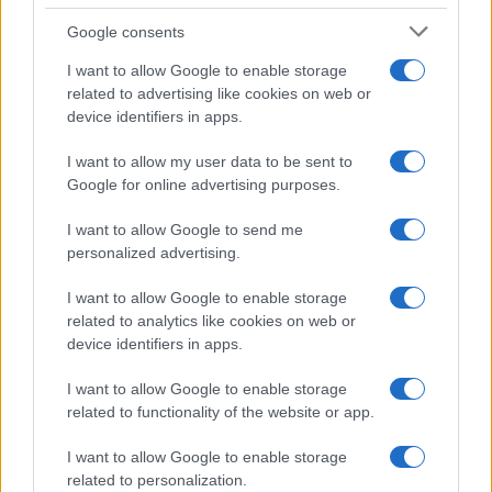
CHI
Google consents
REDAZIONE
CONTATTI
I want to allow Google to enable storage
SIAMO
related to advertising like cookies on web or
PARTNERSHIP E
device identifiers in apps.
ACCREDITAMENTI
I want to allow my user data to be sent to
Google for online advertising purposes.
I want to allow Google to send me
personalized advertising.
I want to allow Google to enable storage
related to analytics like cookies on web or
© 2026 - VOLOSCONTATO CONSIGLI E DIARI DI VIAGGIO - P.IVA
04827280654 – TESTATA REGISTRATA AL TRIBUNALE DI NOCERA
device identifiers in apps.
INFERIORE N. 3/2026 – REG. N. 1894/2026 ISCRIZIONE AL ROC N.
35792 – ISCRITTA ALL’ANSO (ASSOCIAZIONE NAZIONALE STAMPA
I want to allow Google to enable storage
ONLINE)
related to functionality of the website or app.
PRIVACY E NOTIFICHE
I want to allow Google to enable storage
related to personalization.