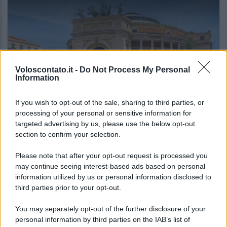
Voloscontato.it -
Do Not Process My Personal
Information
If you wish to opt-out of the sale, sharing to third parties, or
GUIDE PER VIAGGIATORI
processing of your personal or sensitive information for
targeted advertising by us, please use the below opt-out
Non puoi dire di essere stato a Palermo
section to confirm your selection.
senza provarla: dove mangiare l’arancina
Please note that after your opt-out request is processed you
may continue seeing interest-based ads based on personal
Lo sapevi che...
information utilized by us or personal information disclosed to
third parties prior to your opt-out.
È stato eletto il sentiero più bello del
You may separately opt-out of the further disclosure of your
Regno Unito: il paesaggio lascia senza
personal information by third parties on the IAB’s list of