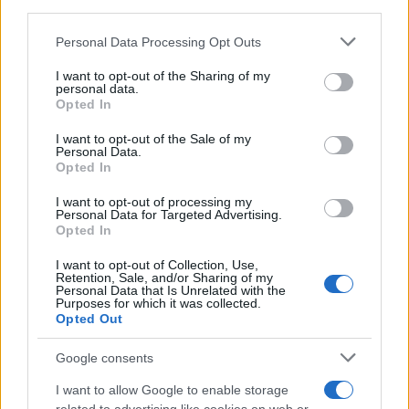
fiato
downstream participants.
Personal Data Processing Opt Outs
Non solo Scala dei Turchi: c’è un’altra
This information may also be disclosed by us to third parties
on the IAB’s List of Downstream Participants that may further
meraviglia che conquista al primo
I want to opt-out of the Sharing of my
disclose it to other third parties.
personal data.
sguardo
Opted In
Please note that this website/app uses one or more Google
services and may gather and store information including but
Non è quello di Arcugnano: il vero
I want to opt-out of the Sale of my
Personal Data.
not limited to your visit or usage behaviour. You may click to
anfiteatro romano del Veneto si trova
Opted In
grant or deny consent to Google and its third-party tags to
in questa città
use your data for below specified purposes in below Google
I want to opt-out of processing my
consent section.
Personal Data for Targeted Advertising.
Opted In
I want to opt-out of Collection, Use,
Retention, Sale, and/or Sharing of my
Personal Data that Is Unrelated with the
Purposes for which it was collected.
Opted Out
CHI
Google consents
REDAZIONE
CONTATTI
I want to allow Google to enable storage
SIAMO