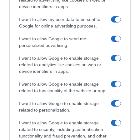
related to advertising like cookies on web or
PARTNERSHIP E
device identifiers in apps.
ACCREDITAMENTI
I want to allow my user data to be sent to
Google for online advertising purposes.
I want to allow Google to send me
personalized advertising.
I want to allow Google to enable storage
related to analytics like cookies on web or
© 2026 - VOLOSCONTATO CONSIGLI E DIARI DI VIAGGIO - P.IVA
04827280654 – TESTATA REGISTRATA AL TRIBUNALE DI NOCERA
device identifiers in apps.
INFERIORE N. 3/2026 – REG. N. 1894/2026 ISCRIZIONE AL ROC N.
35792 – ISCRITTA ALL’ANSO (ASSOCIAZIONE NAZIONALE STAMPA
I want to allow Google to enable storage
ONLINE)
related to functionality of the website or app.
PRIVACY E NOTIFICHE
I want to allow Google to enable storage
related to personalization.
PREFERENZE PRIVACY
I want to allow Google to enable storage
related to security, including authentication
MAPPA DEL SITO
functionality and fraud prevention, and other