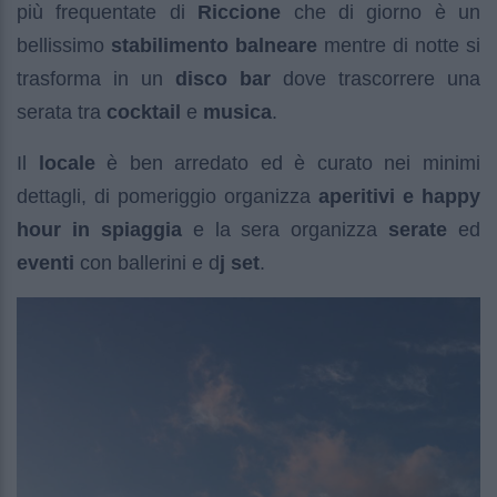
più frequentate di
Riccione
che di giorno è un
bellissimo
stabilimento balneare
mentre di notte si
trasforma in un
disco bar
dove trascorrere una
serata tra
cocktail
e
musica
.
Il
locale
è ben arredato ed è curato nei minimi
dettagli, di pomeriggio organizza
aperitivi e happy
hour in spiaggia
e la sera organizza
serate
ed
eventi
con ballerini e d
j set
.