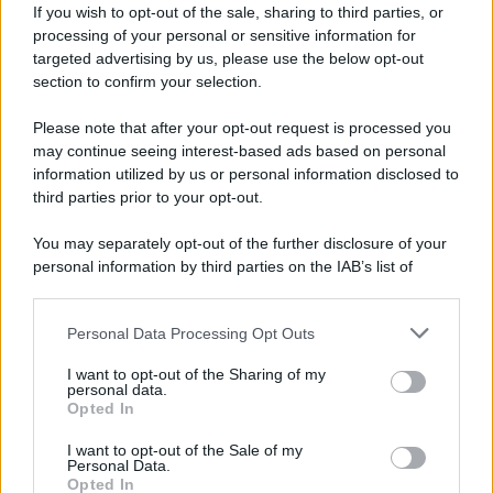
If you wish to opt-out of the sale, sharing to third parties, or
Il
locale
è molto bello ed organizza
serate con
processing of your personal or sensitive information for
targeted advertising by us, please use the below opt-out
ospiti d’eccezione
ricche di fascino ed eleganza.
section to confirm your selection.
Please note that after your opt-out request is processed you
may continue seeing interest-based ads based on personal
information utilized by us or personal information disclosed to
third parties prior to your opt-out.
You may separately opt-out of the further disclosure of your
personal information by third parties on the IAB’s list of
downstream participants.
Personal Data Processing Opt Outs
This information may also be disclosed by us to third parties
on the IAB’s List of Downstream Participants that may further
I want to opt-out of the Sharing of my
disclose it to other third parties.
personal data.
Opted In
Please note that this website/app uses one or more Google
services and may gather and store information including but
I want to opt-out of the Sale of my
Personal Data.
not limited to your visit or usage behaviour. You may click to
Opted In
grant or deny consent to Google and its third-party tags to