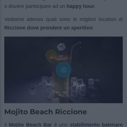
o dovere partecipare ad un
happy hour
.
Vediamo adesso quali sono le migliori location di
Riccione dove prendere un aperitivo
:
Mojito Beach Riccione
Il
Mojito Beach Bar
è uno
stabilimento balenare