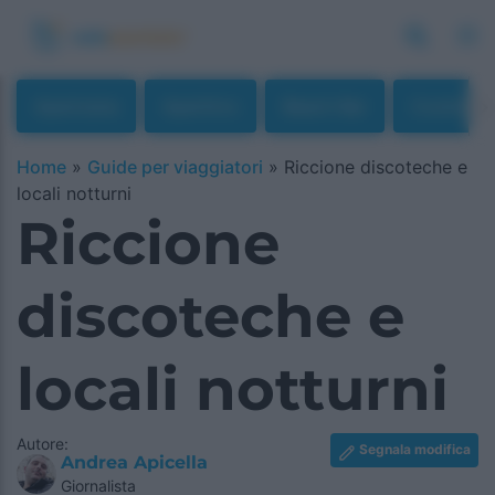
Apericena
Aperitivo
Beach Bar
Cocktail
Home
»
Guide per viaggiatori
»
Riccione discoteche e
locali notturni
Riccione
discoteche e
locali notturni
Autore:
Segnala modifica
Andrea Apicella
Giornalista