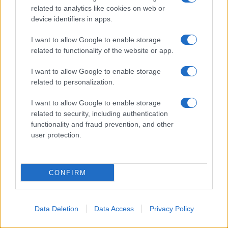
related to analytics like cookies on web or
device identifiers in apps.
I want to allow Google to enable storage
related to functionality of the website or app.
Hakuna Matata Riccione
è anche ristorante e si
trova in Viale Gabriele D’Annunzio spiaggia 138.
I want to allow Google to enable storage
related to personalization.
Byblos Riccione
I want to allow Google to enable storage
La
discoteca Byblos
è stata concepita come un
related to security, including authentication
functionality and fraud prevention, and other
vero e proprio
disco-dinner
ed è ubicata all’interno
user protection.
di una
villa
ed è immersa nel verde.
La
location
è elegante e alla moda, è frequentata
CONFIRM
per lo più da un pubblico over 30 ed organizza
serate
ed
eventi
con
musica house e
Data Deletion
Data Access
Privacy Policy
commerciale
.