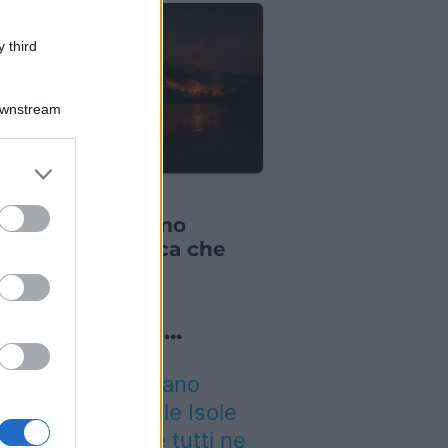
 third
Downstream
er and store
IZIE DAL MONDO
to grant or
 incendi stanno
ed purposes
biando il turismo
opeo: la classifica che
resti conoscere
o sapevi che...
 grande quotidiano
ropeo incorona le Isole
lie: ecco perché tutti ne