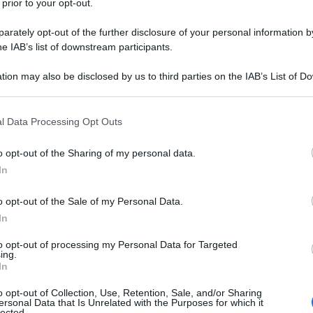
 prior to your opt-out.
ghi più belli del pianeta: foto e immagini
rately opt-out of the further disclosure of your personal information by
he IAB’s list of downstream participants.
tion may also be disclosed by us to third parties on the IAB’s List of 
 that may further disclose it to other third parties.
 that this website/app uses one or more Google services and may gath
NOT
l Data Processing Opt Outs
Amanti delle immersioni subacquee? Qui le 4 mete più belle del pianeta
including but not limited to your visit or usage behaviour. You may click 
Gli
 to Google and its third-party tags to use your data for below specifi
o opt-out of the Sharing of my personal data.
cam
ogle consent section.
In
eur
dov
o opt-out of the Sale of my Personal Data.
In
L
to opt-out of processing my Personal Data for Targeted
ing.
Un
In
eu
o opt-out of Collection, Use, Retention, Sale, and/or Sharing
ersonal Data that Is Unrelated with the Purposes for which it
Eo
lected.