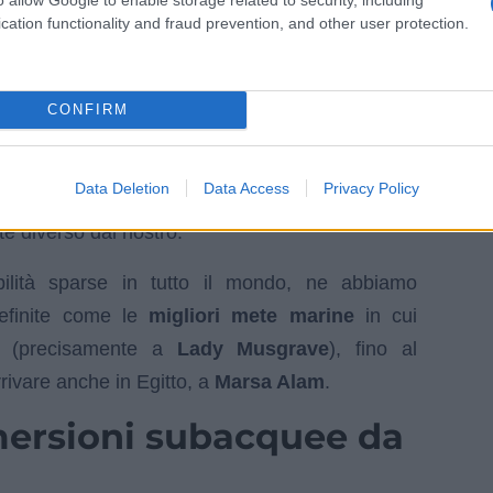
cation functionality and fraud prevention, and other user protection.
CONFIRM
terstock.com
ontano un’esperienza unica nel suo genere,
Data Deletion
Data Access
Privacy Policy
poter sprofondare nei mari del nostro pianeta e
e diverso dal nostro.
bilità sparse in tutto il mondo, ne abbiamo
definite come le
migliori mete marine
in cui
ia (precisamente a
Lady Musgrave
), fino al
rrivare anche in Egitto, a
Marsa Alam
.
mersioni subacquee da