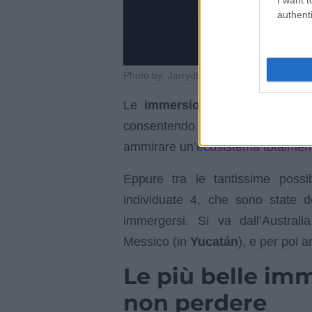
authenti
Photo by: JarrydLeigh van der Colff / Shut
Le
immersioni subacquee
racc
consentendo agli appassionati di 
ammirare un’ecosistema totalment
Eppure tra le tantissime possi
individuate 4, che sono state 
immergersi. Si va dall’Austral
Messico (in
Yucatán
), e per poi a
Le più belle im
non perdere