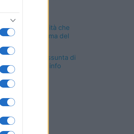
rlano
Aeroporto di Bari
troduce una novità che
mbia l’attesa prima del
lo
tica Fiera dell’Assunta di
conovo: tutte le info
026