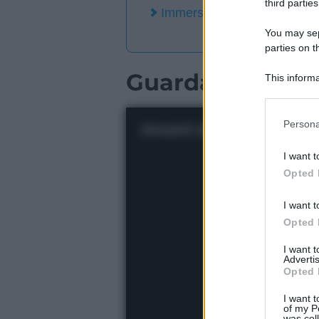
third parties
Immersioni subacquee nei luo
You may sepa
parties on t
Guarda il video
This informa
Participants
Please note
Persona
information 
deny consent
I want t
in below Go
Opted 
I want t
Opted 
I want 
Advertis
Opted 
I want t
of my P
was col