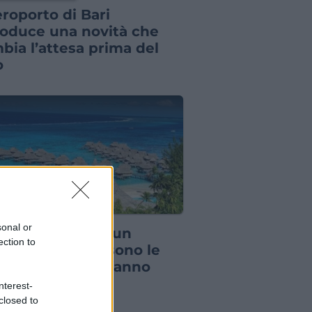
eroporto di Bari
roduce una novità che
bia l’attesa prima del
o
IZIE DAL MONDO
sonal or
il budget non è un
ection to
blema, queste sono le
e di lusso che fanno
nare nel 2026
nterest-
closed to