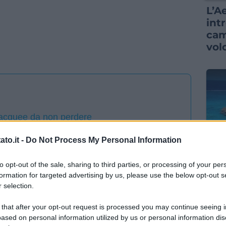
L’A
int
cam
vol
bacquee da non perdere
to.it -
Do Not Process My Personal Information
NOT
to opt-out of the sale, sharing to third parties, or processing of your per
Se 
formation for targeted advertising by us, please use the below opt-out s
pro
 selection.
met
sog
 that after your opt-out request is processed you may continue seeing i
ased on personal information utilized by us or personal information dis