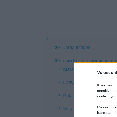
Guarda il video
Le più belle immersioni su
Marsa Alam in Egitto
Volosconta
Lady Musgrave, Australia
If you wish 
sensitive in
Palau, Pacifico
confirm your
Please note
Yucatán, Messico
based ads b