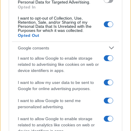
consent section.
Personal Data for Targeted Advertising.
Opted In
I want to opt-out of Collection, Use,
Retention, Sale, and/or Sharing of my
Personal Data that Is Unrelated with the
Purposes for which it was collected.
Opted Out
CHI
Google consents
REDAZIONE
CONTATTI
I want to allow Google to enable storage
SIAMO
related to advertising like cookies on web or
PARTNERSHIP E
device identifiers in apps.
ACCREDITAMENTI
I want to allow my user data to be sent to
Google for online advertising purposes.
I want to allow Google to send me
personalized advertising.
I want to allow Google to enable storage
related to analytics like cookies on web or
© 2026 - VOLOSCONTATO CONSIGLI E DIARI DI VIAGGIO - P.IVA
04827280654 – TESTATA REGISTRATA AL TRIBUNALE DI NOCERA