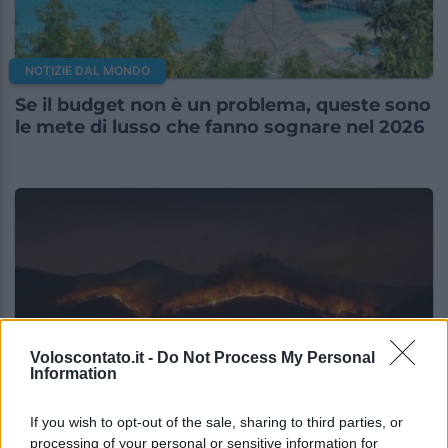
NOTIZIE DAL MONDO
Se il budget non è un problema, queste sono
le mete di lusso che fanno sognare nel 2026
Voloscontato.it -
Do Not Process My Personal
Information
NOTIZIE DAL MONDO
If you wish to opt-out of the sale, sharing to third parties, or
processing of your personal or sensitive information for