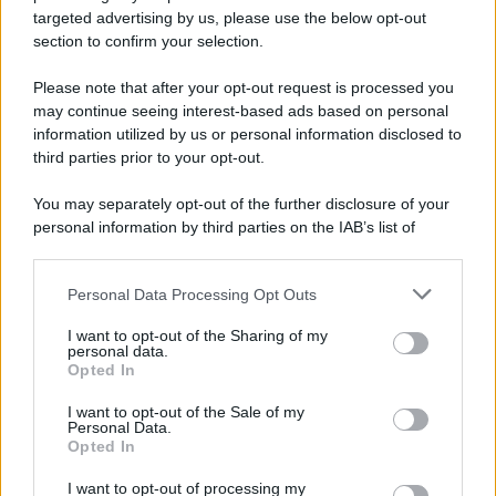
Gli incendi stanno cambiando il turismo
targeted advertising by us, please use the below opt-out
europeo: la classifica che dovresti
section to confirm your selection.
conoscere
Please note that after your opt-out request is processed you
may continue seeing interest-based ads based on personal
Lo sapevi che...
information utilized by us or personal information disclosed to
third parties prior to your opt-out.
Meteo weekend 7-9 agosto: il
You may separately opt-out of the further disclosure of your
secondo di agosto porta grosse novità
personal information by third parties on the IAB’s list of
per chi andrà in montagna
downstream participants.
Personal Data Processing Opt Outs
Una località di montagna vuole attirare
This information may also be disclosed by us to third parties
on the IAB’s List of Downstream Participants that may further
nomadi digitali con case e spazi di co-
I want to opt-out of the Sharing of my
disclose it to other third parties.
personal data.
working
Opted In
Please note that this website/app uses one or more Google
services and may gather and store information including but
“Vinted dei viaggi”: ora puoi acquistare
I want to opt-out of the Sale of my
Personal Data.
not limited to your visit or usage behaviour. You may click to
vacanze già prenotate risparmiando
Opted In
grant or deny consent to Google and its third-party tags to
centinaia di euro
use your data for below specified purposes in below Google
I want to opt-out of processing my