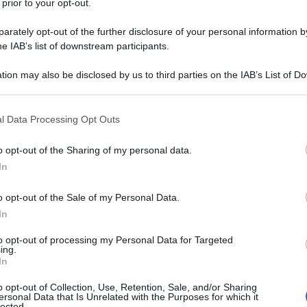
 prior to your opt-out.
rately opt-out of the further disclosure of your personal information by
he IAB’s list of downstream participants.
tion may also be disclosed by us to third parties on the IAB’s List of 
 that may further disclose it to other third parties.
 that this website/app uses one or more Google services and may gath
NOT
l Data Processing Opt Outs
including but not limited to your visit or usage behaviour. You may click 
Se 
 to Google and its third-party tags to use your data for below specifi
o opt-out of the Sharing of my personal data.
pro
ogle consent section.
In
met
sog
o opt-out of the Sale of my Personal Data.
In
L
to opt-out of processing my Personal Data for Targeted
ing.
Il
In
po
o opt-out of Collection, Use, Retention, Sale, and/or Sharing
ersonal Data that Is Unrelated with the Purposes for which it
co
lected.