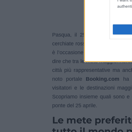
authenti
Pasqua, il 25 aprile, ancora il 
cerchiate rosso sul calendario p
è l’occasione perfetta per prepar
dire che tra le mete maggiormente 
città più rappresentative ma anch
noto portale
Booking.com
ha s
visitatori e le destinazioni mag
Scopriamo insieme quali sono e gli
ponte del 25 aprile.
Le mete preferit
tutto il mondo p