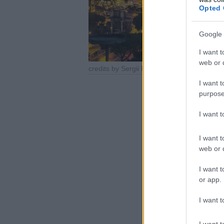
Opted 
Google 
I want t
web or d
credits by Sergii Figurnyi by shutterstock
I want t
purpose
I want 
I want t
web or d
I want t
or app.
I want t
I want t