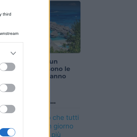
 third
Downstream
er and store
IZIE DAL MONDO
to grant or
il budget non è un
ed purposes
blema, queste sono le
e di lusso che fanno
nare nel 2026
o sapevi che...
 cammino italiano che tutti
ssono fare in un giorno
nquista sempre più