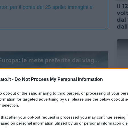
Il 
tori per il ponte del 25 aprile: immagini e
vol
dal 
dall
Tutti pazzi per l'Italia e l'Europa: le mete preferite dai viaggiatori per il ponte del 25 aprile
to.it -
Do Not Process My Personal Information
NOT
to opt-out of the sale, sharing to third parties, or processing of your per
L’A
formation for targeted advertising by us, please use the below opt-out s
int
 selection.
cam
vol
 that after your opt-out request is processed you may continue seeing i
ased on personal information utilized by us or personal information dis