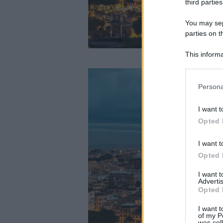
third parties
You may sepa
parties on t
This informa
Participants
Please note
Persona
information 
deny consent
I want t
in below Go
Opted 
I want t
Opted 
I want 
Advertis
Opted 
I want t
of my P
was col