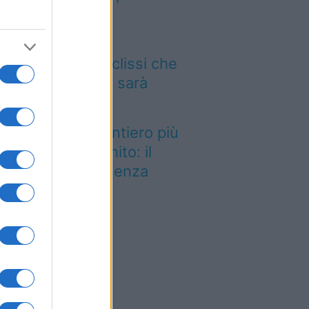
aggiatori
 12 agosto il cielo
mbierà volto: l’eclissi che
ncava dal 1999 sarà
sibile dall’Italia
stato eletto il sentiero più
llo del Regno Unito: il
esaggio lascia senza
ato