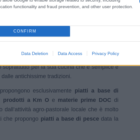
cation functionality and fraud prevention, and other user protection.
CONFIRM
Data Deletion
Data Access
Privacy Policy
 soprattutto per la sua cucina che è semplice e
 dalle antichissime tradizioni.
ropongono esclusivamente
piatti a base di
n
prodotti a Km O
e
materie prime DOC
di
 dall’attività agro-pastorale locale che è molto
nti che propongo
piatti a base di pesce
data la