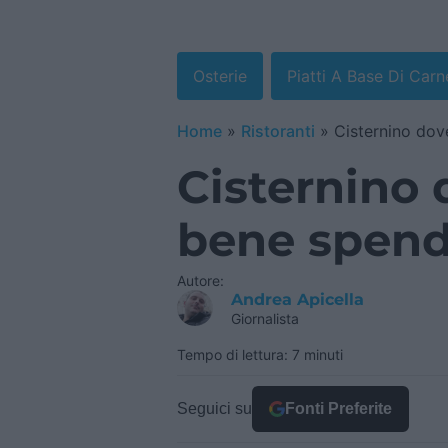
Osterie
Piatti A Base Di Carn
Home
»
Ristoranti
»
Cisternino do
Cisternino
bene spen
Autore:
Andrea Apicella
Giornalista
Tempo di lettura: 7 minuti
Seguici su
Fonti Preferite