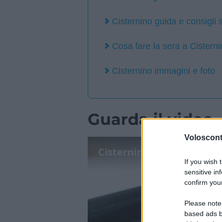
Cisternino guida e consigli
Cosa fare la sera a Cistern
Cisternino immagini e foto
Guarda il video
Volosconta
Cisternino dove mangia
If you wish 
sensitive in
confirm your
Please note
based ads b