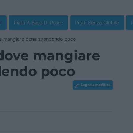
e
Piatti A Base Di Pesce
Piatti Senza Glutine
ve mangiare bene spendendo poco
 dove mangiare
dendo poco
Segnala modifica