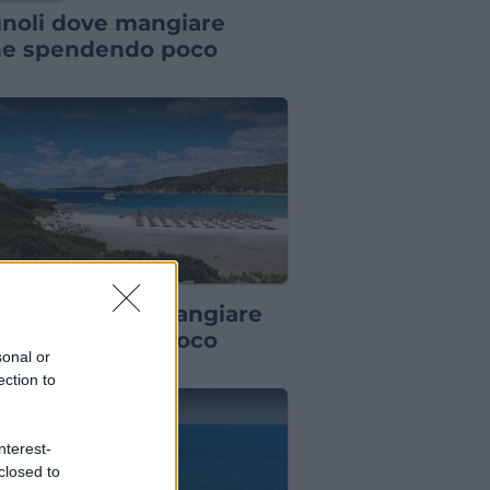
noli dove mangiare
e spendendo poco
TORANTI
lasimius dove mangiare
e spendendo poco
sonal or
ection to
nterest-
closed to