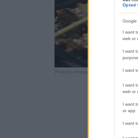
Opted 
Google 
I want t
web or d
I want t
purpose
I want 
Photo by sheprayedforhim – Pixabay
I want t
web or d
I want t
or app.
I want t
I want t