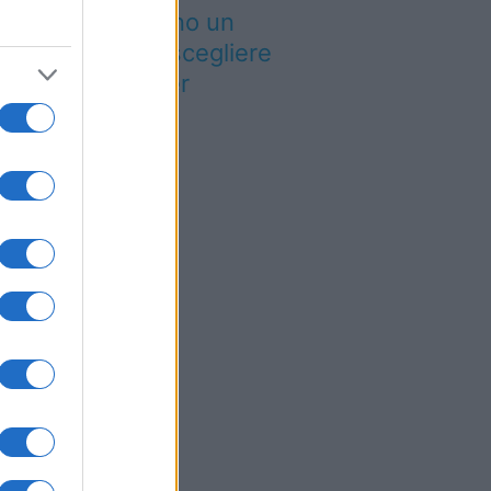
esto tutti avranno un
tivo in più per scegliere
Italia: cosa sta per
ccadere