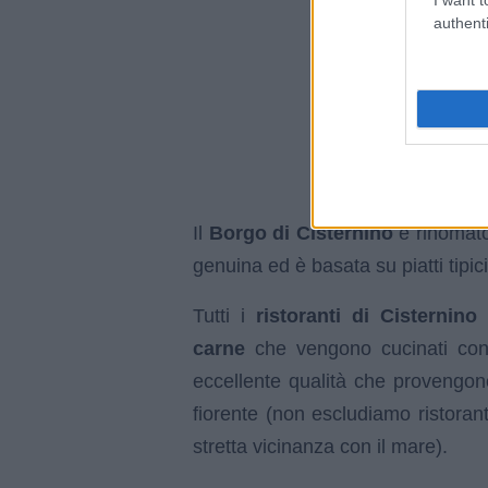
authenti
Il
Borgo di Cisternino
è rinomato
genuina ed è basata su piatti tipici
Tutti i
ristoranti di Cisternino
p
carne
che vengono cucinati co
eccellente qualità che provengono
fiorente (non escludiamo ristora
stretta vicinanza con il mare).