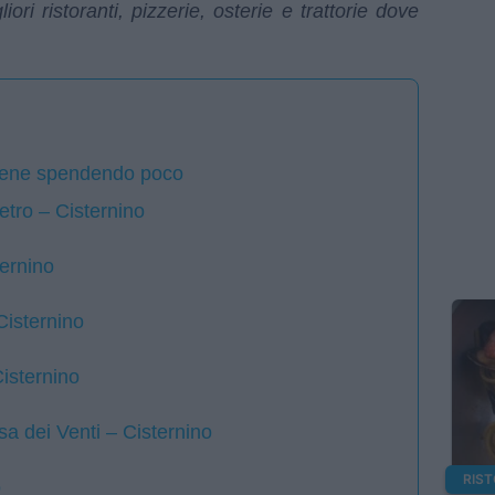
iori ristoranti, pizzerie, osterie e trattorie dove
bene spendendo poco
etro – Cisternino
ternino
Cisternino
Cisternino
sa dei Venti – Cisternino
RIS
o