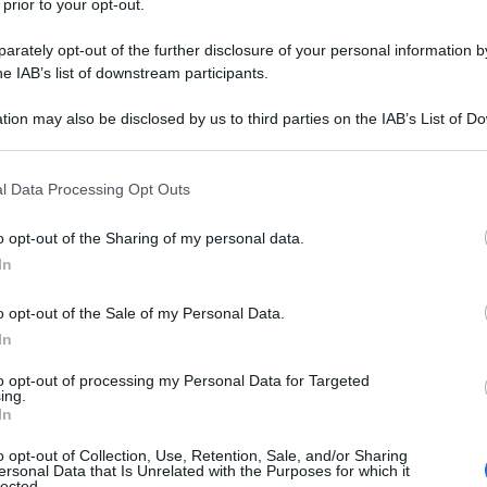
 prior to your opt-out.
rately opt-out of the further disclosure of your personal information by
he IAB’s list of downstream participants.
RIS
Mon
tion may also be disclosed by us to third parties on the IAB’s List of 
ben
 that may further disclose it to other third parties.
 that this website/app uses one or more Google services and may gath
l Data Processing Opt Outs
L
including but not limited to your visit or usage behaviour. You may click 
 to Google and its third-party tags to use your data for below specifi
o opt-out of the Sharing of my personal data.
ogle consent section.
An
In
Vi
o opt-out of the Sale of my Personal Data.
2
In
Ca
to opt-out of processing my Personal Data for Targeted
te
ing.
In
in
o opt-out of Collection, Use, Retention, Sale, and/or Sharing
m
ersonal Data that Is Unrelated with the Purposes for which it
lected.