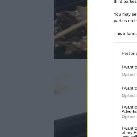
third parties
You may sepa
parties on t
This informa
Participants
Please note
Persona
information 
deny consent
I want t
in below Go
Opted 
I want t
Opted 
I want 
Advertis
Opted 
I want t
of my P
was col