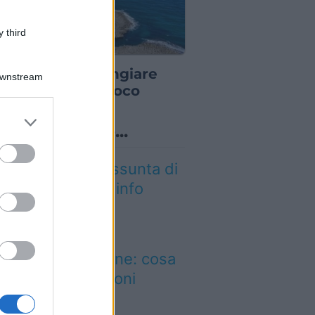
 third
TORANTI
opoli dove mangiare
Downstream
e spendendo poco
er and store
o sapevi che...
to grant or
ed purposes
tica Fiera dell’Assunta di
conovo: tutte le info
026
ldo intenso, poi
mporali e grandine: cosa
dicano le previsioni
eteo per Agosto