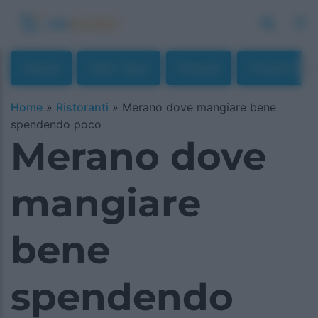
Osterie
Piatti Tipici
Pizzerie
Prodotti Tipi
Home
»
Ristoranti
»
Merano dove mangiare bene
spendendo poco
Merano dove
mangiare
bene
spendendo