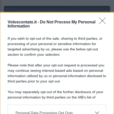
Voloscontato.it -
Do Not Process My Personal
Information
If you wish to opt-out of the sale, sharing to third parties, or
processing of your personal or sensitive information for
targeted advertising by us, please use the below opt-out
section to confirm your selection.
RISTORANTI
Please note that after your opt-out request is processed you
may continue seeing interest-based ads based on personal
Monopoli dove mangiare bene spendendo
information utilized by us or personal information disclosed to
poco
third parties prior to your opt-out.
You may separately opt-out of the further disclosure of your
Lo sapevi che...
personal information by third parties on the IAB’s list of
downstream participants.
Sagre ed eventi del weekend 7-8-9
Personal Data Processing Opt Outs
This information may also be disclosed by us to third parties