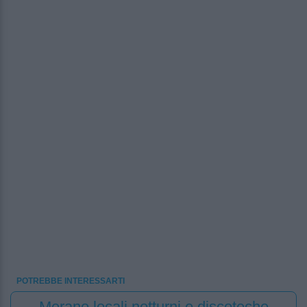
POTREBBE INTERESSARTI
Merano locali notturni e discoteche