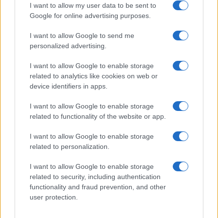
I want to allow my user data to be sent to
Google for online advertising purposes.
I want to allow Google to send me
personalized advertising.
I want to allow Google to enable storage
related to analytics like cookies on web or
© 2026 - VOLOSCONTATO CONSIGLI E DIARI DI VIAGGIO - P.IVA
04827280654 – TESTATA REGISTRATA AL TRIBUNALE DI NOCERA
device identifiers in apps.
INFERIORE N. 3/2026 – REG. N. 1894/2026 ISCRIZIONE AL ROC N.
35792 – ISCRITTA ALL’ANSO (ASSOCIAZIONE NAZIONALE STAMPA
I want to allow Google to enable storage
ONLINE)
related to functionality of the website or app.
PRIVACY E NOTIFICHE
I want to allow Google to enable storage
related to personalization.
PREFERENZE PRIVACY
I want to allow Google to enable storage
related to security, including authentication
MAPPA DEL SITO
functionality and fraud prevention, and other
user protection.