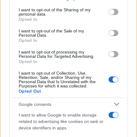
agosto 2026
on the IAB’s List of Downstream Participants that may further
I want to opt-out of the Sharing of my
disclose it to other third parties.
personal data.
La notte di San Lorenzo quest’anno
Opted In
Please note that this website/app uses one or more Google
potrebbe sorprendere più del previsto
services and may gather and store information including but
I want to opt-out of the Sale of my
Personal Data.
not limited to your visit or usage behaviour. You may click to
Palio Marinaro dell’Argentario 2026:
Opted In
grant or deny consent to Google and its third-party tags to
tutte le news!
use your data for below specified purposes in below Google
I want to opt-out of processing my
consent section.
Personal Data for Targeted Advertising.
Opted In
I want to opt-out of Collection, Use,
Retention, Sale, and/or Sharing of my
Personal Data that Is Unrelated with the
Purposes for which it was collected.
Opted Out
CHI
Google consents
REDAZIONE
CONTATTI
I want to allow Google to enable storage
SIAMO
related to advertising like cookies on web or
PARTNERSHIP E
device identifiers in apps.
ACCREDITAMENTI