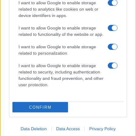
I want to allow Google to enable storage
related to analytics like cookies on web or
© 2026 - VOLOSCONTATO CONSIGLI E DIARI DI VIAGGIO - P.IVA
04827280654 – TESTATA REGISTRATA AL TRIBUNALE DI NOCERA
device identifiers in apps.
INFERIORE N. 3/2026 – REG. N. 1894/2026 ISCRIZIONE AL ROC N.
35792 – ISCRITTA ALL’ANSO (ASSOCIAZIONE NAZIONALE STAMPA
I want to allow Google to enable storage
ONLINE)
related to functionality of the website or app.
PRIVACY E NOTIFICHE
I want to allow Google to enable storage
related to personalization.
PREFERENZE PRIVACY
I want to allow Google to enable storage
related to security, including authentication
MAPPA DEL SITO
functionality and fraud prevention, and other
user protection.
CONFIRM
Data Deletion
Data Access
Privacy Policy