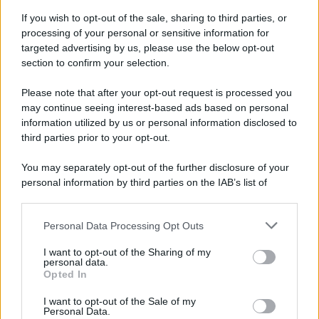
If you wish to opt-out of the sale, sharing to third parties, or
INFORMAZIONI UTILI
processing of your personal or sensitive information for
targeted advertising by us, please use the below opt-out
Prima di partire per le vacanze guarda
section to confirm your selection.
queste date: rischi ore di coda in autostrada
Please note that after your opt-out request is processed you
may continue seeing interest-based ads based on personal
Lo sapevi che...
information utilized by us or personal information disclosed to
third parties prior to your opt-out.
Il Porto Antico di Genova si riempie di
You may separately opt-out of the further disclosure of your
tattoo artist: torna il grande evento di
personal information by third parties on the IAB’s list of
settembre
downstream participants.
Personal Data Processing Opt Outs
I Paesi dove puoi vivere una vacanza
This information may also be disclosed by us to third parties
on the IAB’s List of Downstream Participants that may further
in campeggio spendendo molto meno
I want to opt-out of the Sharing of my
disclose it to other third parties.
personal data.
del previsto
Opted In
Please note that this website/app uses one or more Google
services and may gather and store information including but
Non puoi dire di essere stato a
I want to opt-out of the Sale of my
Personal Data.
not limited to your visit or usage behaviour. You may click to