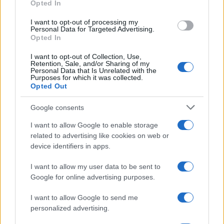
Palermo senza provarla: dove
Opted In
grant or deny consent to Google and its third-party tags to
mangiare l’arancina
use your data for below specified purposes in below Google
I want to opt-out of processing my
consent section.
Personal Data for Targeted Advertising.
Opted In
I want to opt-out of Collection, Use,
Retention, Sale, and/or Sharing of my
Personal Data that Is Unrelated with the
Purposes for which it was collected.
Opted Out
CHI
Google consents
REDAZIONE
CONTATTI
I want to allow Google to enable storage
SIAMO
related to advertising like cookies on web or
PARTNERSHIP E
device identifiers in apps.
ACCREDITAMENTI
I want to allow my user data to be sent to
Google for online advertising purposes.
I want to allow Google to send me
personalized advertising.