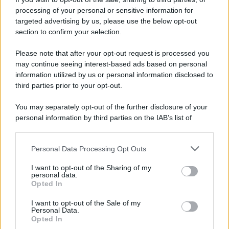
processing of your personal or sensitive information for
Sempre più italiani scelgono questa
targeted advertising by us, please use the below opt-out
destinazione per una vacanza breve (e senza
section to confirm your selection.
spendere troppo)
Please note that after your opt-out request is processed you
may continue seeing interest-based ads based on personal
Lo sapevi che...
information utilized by us or personal information disclosed to
third parties prior to your opt-out.
È stato eletto il sentiero più bello del
You may separately opt-out of the further disclosure of your
Regno Unito: il paesaggio lascia senza
personal information by third parties on the IAB’s list of
fiato
downstream participants.
Personal Data Processing Opt Outs
Non solo Scala dei Turchi: c’è un’altra
This information may also be disclosed by us to third parties
on the IAB’s List of Downstream Participants that may further
meraviglia che conquista al primo
I want to opt-out of the Sharing of my
disclose it to other third parties.
personal data.
sguardo
Opted In
Please note that this website/app uses one or more Google
services and may gather and store information including but
Non è quello di Arcugnano: il vero
I want to opt-out of the Sale of my
Personal Data.
not limited to your visit or usage behaviour. You may click to
anfiteatro romano del Veneto si trova
Opted In
grant or deny consent to Google and its third-party tags to