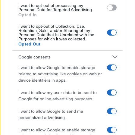
in questa città
use your data for below specified purposes in below Google
I want to opt-out of processing my
consent section.
Personal Data for Targeted Advertising.
Opted In
I want to opt-out of Collection, Use,
Retention, Sale, and/or Sharing of my
Personal Data that Is Unrelated with the
Purposes for which it was collected.
Opted Out
CHI
Google consents
REDAZIONE
CONTATTI
I want to allow Google to enable storage
SIAMO
related to advertising like cookies on web or
PARTNERSHIP E
device identifiers in apps.
ACCREDITAMENTI
I want to allow my user data to be sent to
Google for online advertising purposes.
I want to allow Google to send me
personalized advertising.
I want to allow Google to enable storage