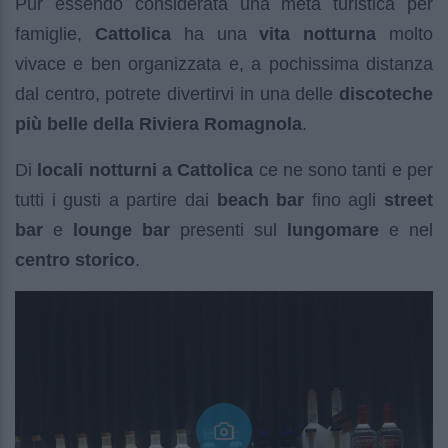
Pur essendo considerata una meta turistica per
famiglie,
Cattolica
ha una
vita notturna
molto
vivace e ben organizzata e, a pochissima distanza
dal centro, potrete divertirvi in una delle
discoteche
più belle della Riviera Romagnola
.
Di
locali notturni a Cattolica
ce ne sono tanti e per
tutti i gusti a partire dai
beach bar
fino agli
street
bar
e
lounge bar
presenti sul
lungomare
e nel
centro storico
.