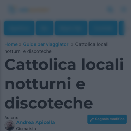
Aperitivo
Bar
Beach Bar
Cocktail
Di
Home
»
Guide per viaggiatori
»
Cattolica locali
notturni e discoteche
Cattolica locali
notturni e
discoteche
Autore:
Segnala modifica
Andrea Apicella
Giornalista