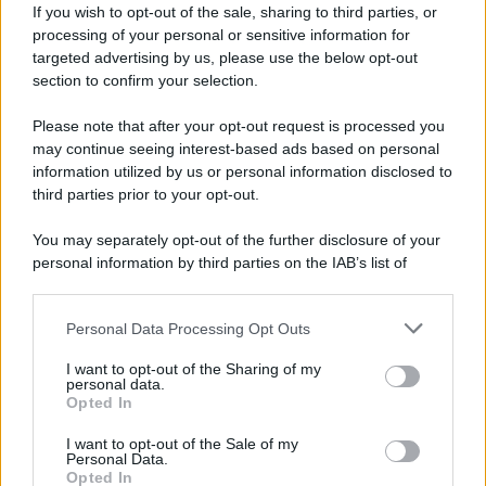
If you wish to opt-out of the sale, sharing to third parties, or
processing of your personal or sensitive information for
targeted advertising by us, please use the below opt-out
section to confirm your selection.
Please note that after your opt-out request is processed you
may continue seeing interest-based ads based on personal
information utilized by us or personal information disclosed to
third parties prior to your opt-out.
You may separately opt-out of the further disclosure of your
personal information by third parties on the IAB’s list of
downstream participants.
GUIDE PER VIAGGIATORI
Il Leone non cerca una semplice vacanza:
Personal Data Processing Opt Outs
This information may also be disclosed by us to third parties
queste mete sono all’altezza del suo
on the IAB’s List of Downstream Participants that may further
carattere
I want to opt-out of the Sharing of my
disclose it to other third parties.
personal data.
Opted In
Please note that this website/app uses one or more Google
services and may gather and store information including but
I want to opt-out of the Sale of my
Lo sapevi che...
Personal Data.
not limited to your visit or usage behaviour. You may click to
Opted In
grant or deny consent to Google and its third-party tags to