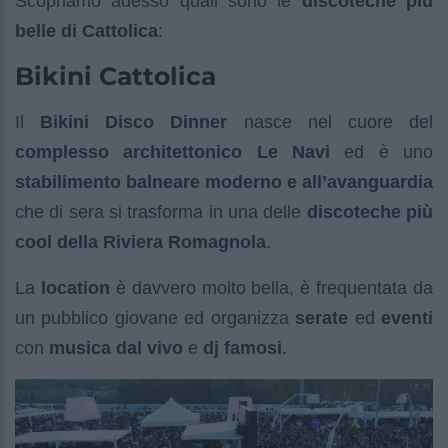
Scopriamo adesso quali sono le
discoteche più
belle di Cattolica
:
Bikini Cattolica
Il
Bikini Disco Dinner
nasce nel cuore del
complesso architettonico Le Navi
ed è uno
stabilimento balneare moderno e all’avanguardia
che di sera si trasforma in una delle
discoteche più
cool della Riviera Romagnola
.
La
location
è davvero molto bella, è frequentata da
un pubblico giovane ed organizza
serate
ed
eventi
con
musica dal vivo
e
dj famosi
.