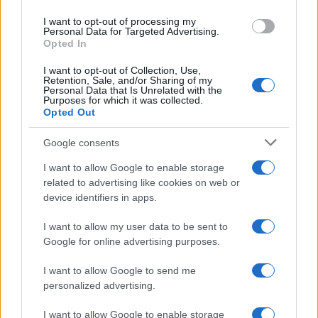
Antica Fiera dell’Assunta di Viconovo:
use your data for below specified purposes in below Google
I want to opt-out of processing my
consent section.
Personal Data for Targeted Advertising.
tutte le info 2026
Opted In
Caldo intenso, poi temporali e
I want to opt-out of Collection, Use,
Retention, Sale, and/or Sharing of my
grandine: cosa indicano le previsioni
Personal Data that Is Unrelated with the
Purposes for which it was collected.
meteo per Agosto
Opted Out
Presto tutti avranno un motivo in più
Google consents
per scegliere l’Italia: cosa sta per
I want to allow Google to enable storage
accadere
related to advertising like cookies on web or
device identifiers in apps.
I want to allow my user data to be sent to
Google for online advertising purposes.
I want to allow Google to send me
personalized advertising.
CHI
I want to allow Google to enable storage
REDAZIONE
CONTATTI