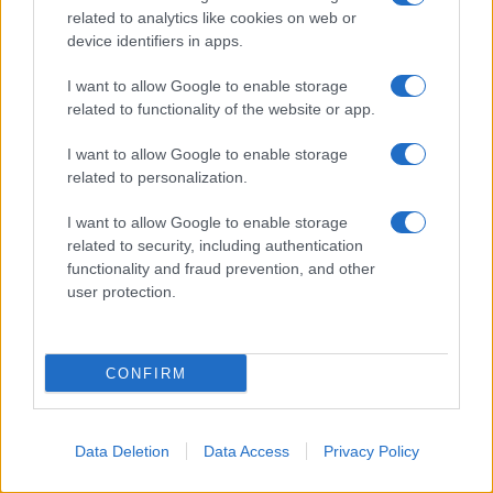
related to analytics like cookies on web or
SIAMO
device identifiers in apps.
PARTNERSHIP E
ACCREDITAMENTI
I want to allow Google to enable storage
related to functionality of the website or app.
I want to allow Google to enable storage
related to personalization.
I want to allow Google to enable storage
related to security, including authentication
functionality and fraud prevention, and other
© 2026 - VOLOSCONTATO CONSIGLI E DIARI DI VIAGGIO - P.IVA
user protection.
04827280654 – TESTATA REGISTRATA AL TRIBUNALE DI NOCERA
INFERIORE N. 3/2026 – REG. N. 1894/2026 ISCRIZIONE AL ROC N.
35792 – ISCRITTA ALL’ANSO (ASSOCIAZIONE NAZIONALE STAMPA
ONLINE)
CONFIRM
PRIVACY E NOTIFICHE
Data Deletion
Data Access
Privacy Policy
PREFERENZE PRIVACY