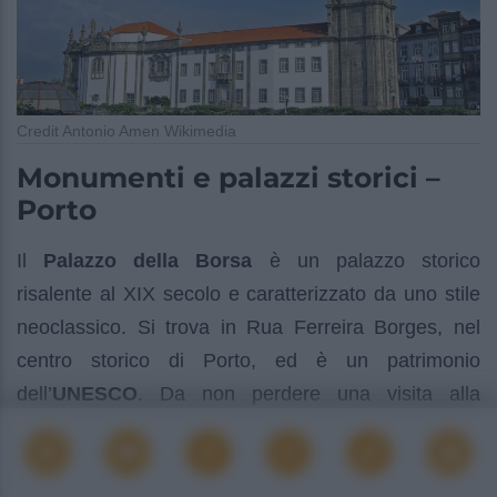
Credit Antonio Amen Wikimedia
Monumenti e palazzi storici –
Porto
Il
Palazzo della Borsa
è un palazzo storico
risalente al XIX secolo e caratterizzato da uno stile
neoclassico. Si trova in Rua Ferreira Borges, nel
centro storico di Porto, ed è un patrimonio
dell’
UNESCO
. Da non perdere una visita alla
stazione ferroviaria di São Bento
, a nord del
centro storico, per i suoi oltre 20.000 azulejos che
illustrano episodi della storia portoghese e spaccati