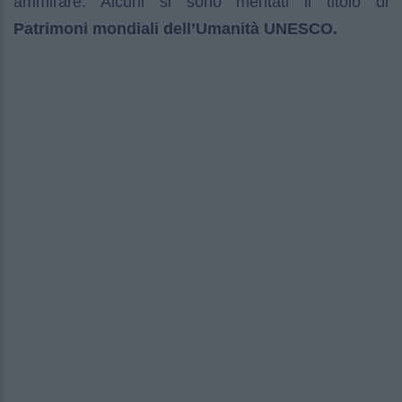
ammirare. Alcuni si sono meritati il titolo di
Patrimoni mondiali dell’Umanità UNESCO.